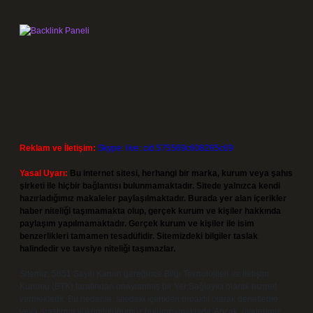
Reklam ve İletişim:
Skype: live:.cid.575569c608265c69
Yasal Uyarı:
Bu internet sitesi, herhangi bir marka, kurum veya şahıs
şirketi ile hiçbir bağlantısı bulunmamaktadır. Sitede yalnızca kendi
hazırladığımız makaleler paylaşılmaktadır. Burada yer alan içerikler
haber niteliği taşımamakta olup, gerçek kurum ve kişiler hakkında
paylaşım yapılmamaktadır. Gerçek kurum ve kişiler ile isim
benzerlikleri tamamen tesadüfidir. Sitemizdeki bilgiler taslak
halindedir ve tavsiye niteliği taşımazlar.
Sitemiz, 5651 Sayılı Kanun gereğince Bilgi Teknolojileri ve İletişim
Kurumu (BTK) tarafından onaylanmış bir Yer Sağlayıcı olarak hizmet
vermektedir. Bu nedenle, sitedeki içerikleri proaktif olarak denetleme
veya araştırma yükümlülüğümüz bulunmamaktadır. Ancak, üyelerimiz