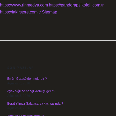
https://www.rinmedya.com
https://pandorapsikoloji.com.tr
https://fakirstore.com.tr
Sitemap
SIDEBAR
SON YAZILAR
En ünlü atasözleri nelerdir ?
Ağustos 6, 2026
Ayak siğiline hangi krem iyi gelir ?
Ağustos 5, 2026
Berat Yılmaz Galatasaray kaç yaşında ?
Ağustos 4, 2026