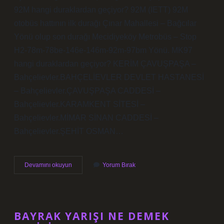
92M hangi duraklardan geçiyor? 92M (IETT) 92M
otobüs hattının ilk durağı Çınar Mahallesi – Bağcılar
Yönü olup son durağı Mecidiyeköy Metrobüs – Stop
H2-78m-78be-146e-146m-92m-97bm Yönü. MK97
hangi duraklardan geçiyor? KERİM ÇAVUŞPAŞA –
Bahçelievler.BAHÇELİEVLER DEVLET HASTANESİ
– Bahçelievler.ÇAVUŞPAŞA CADDESİ –
Bahçelievler.KARAMKENT SİTESİ –
Bahçelievler.MİMAR SİNAN CADDESİ –
Bahçelievler.ŞEHİT OSMAN…
97
Devamını okuyun
Yorum Bırak
M
Nerelerden
Geçiyor
BAYRAK YARIŞI NE DEMEK