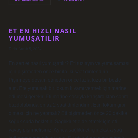
Krem
Nelerdir
ET EN HIZLI NASIL
YUMUŞATILIR
Tarih: Aralık 5, 2024
En sert et nasıl yumuşatılır? Eti tuzlayın ve yumuşaması
için pişirmeden önce bir ila iki saat dinlendirin.
Pişirmeye devam etmeden önce fazla tuzu bir bezle
alın. Ete yumuşak bir lokum kıvamı vermek için marine
edilmesi gerekir. Eti marine sosuyla karıştırdıktan sonra
buzdolabında en az 2 saat dinlendirin. Etin lokum gibi
olması için ne yapmalı? Eti pişirmeden önce 20 dakika
soğuk suda bekletin. Sağlıklı et elde etmek için eti
yavaş pişirmelisiniz. Ayrıca sağlıklı et için ekstra yağ