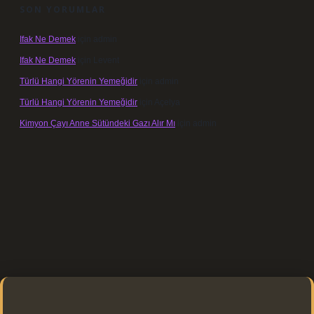
SON YORUMLAR
Ifak Ne Demek
için
admin
Ifak Ne Demek
için
Levent
Türlü Hangi Yörenin Yemeğidir
için
admin
Türlü Hangi Yörenin Yemeğidir
için
Açelya
Kimyon Çayı Anne Sütündeki Gazı Alır Mı
için
admin
https://elexbett.net/
betexper.xyz