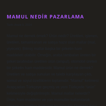
Kaç
Kilo
MAMUL NEDIR PAZARLAMA
Tarih: Aralık 6, 2024
Mamul ne demek örnek? Ürün nedir? Üretilen, işlenen,
üretilen, tamamlanan ve satışa hazır olan mallar (mal,
yiyecek). Bitmiş mallar başka bir şirketin ham
maddeleri olabilir. Örneğin, araba lambaları üreten bir
şirket tarafından üretilen ürün (ampul), otomobil üreten
bir şirketin ham maddesidir. Mamul ürün ne demek?
Üretilen ve satışa sunulan ve talebi karşılayan çıktı,
somut ve soyut özelliklerin toplamıdır. “Mamul” kelimesi
Arapçadan Türkçeye geçmiş ve yeni Türkçede “ürün”
kelimesiyle değiştirilmiştir. Mamul mallar nelerdir?
Ürün, ham maddeler ve yarı mamuller kullanılarak