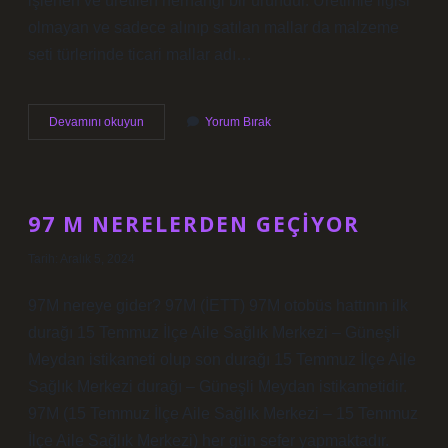
işlenen ve üretilen herhangi bir üründür. Üretimle ilgisi
olmayan ve sadece alınıp satılan mallar da malzeme
seti türlerinde ticari mallar adı…
Mamul
Devamını okuyun
Yorum Bırak
Nedir
Pazarlama
97 M NERELERDEN GEÇIYOR
Tarih: Aralık 5, 2024
97M nereye gider? 97M (İETT) 97M otobüs hattının ilk
durağı 15 Temmuz İlçe Aile Sağlık Merkezi – Güneşli
Meydan istikameti olup son durağı 15 Temmuz İlçe Aile
Sağlık Merkezi durağı – Güneşli Meydan istikametidir.
97M (15 Temmuz İlçe Aile Sağlık Merkezi – 15 Temmuz
İlçe Aile Sağlık Merkezi) her gün sefer yapmaktadır.