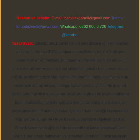
Reklam ve İletişim:
E-mail:
backlinkpaneli@gmail.com
Teams:
forumhizmeti@gmail.com
Whatsapp: 0262 606 0 726
Telegram:
@karabul
Yasal Uyarı:
Sitemiz, 5651 Sayılı Kanun gereğince Bilgi Teknolojileri
ve İletişim Kurumu (BTK) tarafından onaylanmış bir Yer Sağlayıcı
olarak hizmet vermektedir. Bu nedenle, sitedeki içerikleri proaktif
olarak denetleme veya araştırma yükümlülüğümüz bulunmamaktadır.
Ancak, üyelerimiz yazdıkları içeriklerin sorumluluğunu taşımakta olup,
siteye üye olarak bu sorumluluğu kabul etmiş sayılırlar. Bu internet
sitesi, herhangi bir marka, kurum veya şahıs şirketi ile hiçbir bağlantısı
bulunmamaktadır. Sitede yalnızca kendi hazırladığımız makaleler
paylaşılmaktadır. Burada yer alan içerikler haber niteliği taşımamakta
olup, gerçek kurum ve kişiler hakkında paylaşım yapılmamaktadır.
Gerçek kurum ve kişiler ile isim benzerlikleri tamamen tesadüfidir.
Sitemiz, kar amacı gütmeyen ve tamamen ücretsiz bir bilgi paylaşım