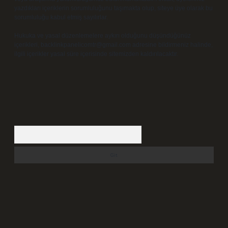
yazdıkları içeriklerin sorumluluğunu taşımakta olup, siteye üye olarak bu
sorumluluğu kabul etmiş sayılırlar.
Hukuka ve yasal düzenlemelere aykırı olduğunu düşündüğünüz
içerikleri,
backlinkpanelicomtr@gmail.com
adresine bildirmeniz halinde,
ilgili içerikler yasal süre içerisinde sitemizden kaldırılacaktır.
Arama