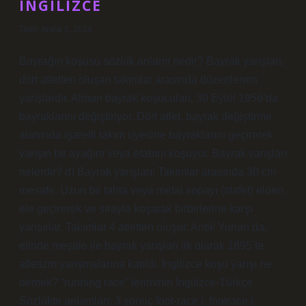
INGILIZCE
Tarih: Aralık 5, 2024
Bayrağın koşusu sözlük anlamı nedir? Bayrak yarışları,
dört atletten oluşan takımlar arasında düzenlenen
yarışlardır. Alman bayrak koşucuları, 30 Eylül 1956’da
bayraklarını değiştiriyor. Dört atlet, bayrak değiştirme
alanında işaretli takım üyesine bayraklarını geçirerek
yarışın bir ayağını veya etabını koşuyor. Bayrak yarışları
nelerdir? d) Bayrak yarışları: Takımlar arasında 30 cm
mesafe. Uzun bir tahta veya metal sopayı (stafet) elden
ele geçirerek ve sırayla koşarak birbirlerine karşı
yarışırlar. Takımlar 4 atletten oluşur. Antik Yunan’da,
elinde meşale ile bayrak yarışları ilk olarak 1895’te
atletizm yarışmalarına katıldı. İngilizce koşu yarışı ne
demek? “running race” teriminin İngilizce-Türkçe
Sözlükte anlamları: 3 sonuç foot-race i. footrace i.