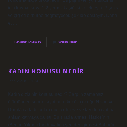
kullanmamaya dikkat edin. Eti pişirirken yumuşatmak
için kaynar suya 1-2 yemek kaşığı sirke ekleyin. Pişmiş
ve çiğ eti birbirine değmeyecek şekilde saklayın. Dana
eti…
Et
Devamını okuyun
Yorum Bırak
En
Hızlı
Nasıl
Yumuşatılır
KADIN KONUSU NEDIR
Tarih: Aralık 5, 2024
Kadın dizisinin konusu nedir? Sarp’ın zamansız
ölümünden sonra hayatını iki küçük çocuğu Nisan ve
Doruk’a adadı, onları mutlu etmeye ve kendi hayatına
anlam katmaya çalıştı. Bu sırada annesi Hatice’nin
(Bennu Yıldırımlar) hayatına yeniden girmesi Bahar’ın