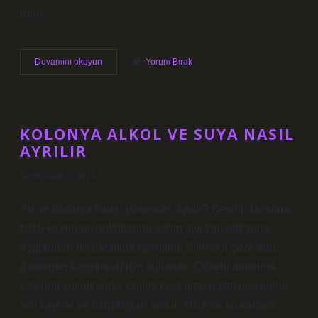
rune…
Bayrak
Devamını okuyun
Yorum Bırak
Yarışı
Ne
Demek
Ingilizce
KOLONYA ALKOL VE SUYA NASIL
AYRILIR
Tarih: Aralık 5, 2024
Su ve kolonya hangi yöntemle ayrılır? Kesirli damıtma,
farklı kaynama noktalarına sahip sıvı karışımlarına
uygulanan bir damıtma işlemidir. Sıvı+sıvı çözeltileri
(homojen karışımlar) için kullanılır. Çözelti damıtma
kabında ısıtıldığında, düşük kaynama noktasına sahip
sıvı kaynar ve karışımdan ayrılır. Alkol ve su karışımı