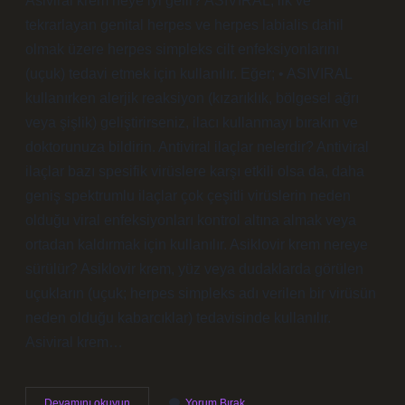
Asiviral krem neye iyi gelir? ASIVIRAL, ilk ve
tekrarlayan genital herpes ve herpes labialis dahil
olmak üzere herpes simpleks cilt enfeksiyonlarını
(uçuk) tedavi etmek için kullanılır. Eğer; • ASIVIRAL
kullanırken alerjik reaksiyon (kızarıklık, bölgesel ağrı
veya şişlik) geliştirirseniz, ilacı kullanmayı bırakın ve
doktorunuza bildirin. Antiviral ilaçlar nelerdir? Antiviral
ilaçlar bazı spesifik virüslere karşı etkili olsa da, daha
geniş spektrumlu ilaçlar çok çeşitli virüslerin neden
olduğu viral enfeksiyonları kontrol altına almak veya
ortadan kaldırmak için kullanılır. Asiklovir krem nereye
sürülür? Asiklovir krem, yüz veya dudaklarda görülen
uçukların (uçuk; herpes simpleks adı verilen bir virüsün
neden olduğu kabarcıklar) tedavisinde kullanılır.
Asiviral krem…
Antiviral
Devamını okuyun
Yorum Bırak