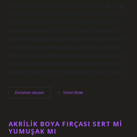
hayatını bir kez daha değiştirecektir. Sıradan bir kadın
konusu nedir? Özet. Kürt kökenli Alman Hatun Aynur
Driver, 2005 yılında bir otobüs durağında kardeşleri
tarafından vurularak öldürüldü. Ailesinin itirazlarına
rağmen özgürlüğü ve bağımsızlığı için mücadele eden
ve hayatı korkunç bir cinayetle sonlanan bir kadının
hikayesi. Kadın neden final yaptı? İddiaya göre, yapım
şirketi, üç sezon yayınlanan Kadın dizisini, senaryoyu
yetersiz bulduğu için sonlandırma kararı aldı. Kadının…
Kadın
Devamını okuyun
Yorum Bırak
Konusu
Nedir
AKRILIK BOYA FIRÇASI SERT MI
YUMUŞAK MI