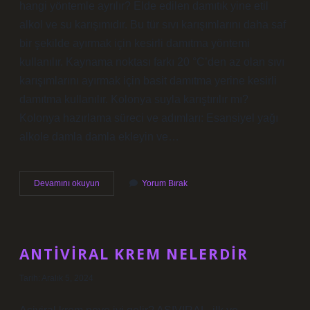
hangi yöntemle ayrılır? Elde edilen damıtık yine etil
alkol ve su karışımıdır. Bu tür sıvı karışımlarını daha saf
bir şekilde ayırmak için kesirli damıtma yöntemi
kullanılır. Kaynama noktası farkı 20 °C’den az olan sıvı
karışımlarını ayırmak için basit damıtma yerine kesirli
damıtma kullanılır. Kolonya suyla karıştırılır mı?
Kolonya hazırlama süreci ve adımları: Esansiyel yağı
alkole damla damla ekleyin ve…
Kolonya
Devamını okuyun
Yorum Bırak
Alkol
Ve
Suya
Nasıl
Ayrılır
ANTIVIRAL KREM NELERDIR
Tarih: Aralık 5, 2024