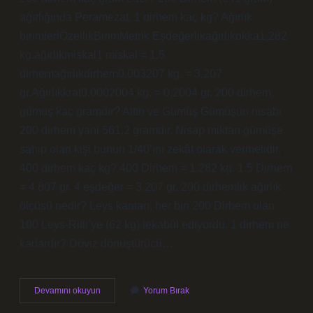
ağırlığında Peramezat. 1 dirhem kaç kg? Ağırlık
birimleriÖzellikBirimMetrik Eşdeğerlikağırlıkokka1,282
kg.ağırlıkmiskal1 miskal = 1,5
dirhemağırlıkdirhem0,003207 kg. = 3,207
gr.Ağırlıkkrat0,0002004 kg. = 0,2004 gr. 200 dirhem
gümüş kaç gramdır? Altın ve Gümüş Gümüşün nisabı
200 dirhem yani 561,2 gramdır. Nisap miktarı gümüşe
sahip olan kişi bunun 1/40’ını zekât olarak vermelidir.
400 dirhem kaç kg? 400 Dirhem = 1.282 kg. 1.5 Dirhem
= 4.807 gr. 4 eşdeğer = 3.207 gr. 200 dirhemlik ağırlık
ölçüsü nedir? Leys kantarı, her biri 200 Dirhem olan
100 Leys-Ritli’ye (62 kg) tekabül ediyordu. 1 dirhem ne
kadardır? Döviz dönüştürücü…
200
Devamını okuyun
Yorum Bırak
Dirhem