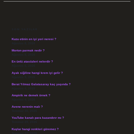
SIDEBAR
SON YAZILAR
Kuzu etinin en iyi yeri neresi ?
Ağustos 8, 2026
Morton parmak nedir ?
Ağustos 8, 2026
En ünlü atasözleri nelerdir ?
Ağustos 6, 2026
Ayak siğiline hangi krem iyi gelir ?
Ağustos 5, 2026
Berat Yılmaz Galatasaray kaç yaşında ?
Ağustos 4, 2026
Ampirik ne demek örnek ?
Ağustos 4, 2026
Avene nerenin malı ?
Temmuz 30, 2026
YouTube kanalı para kazandırır mı ?
Temmuz 29, 2026
Kuşlar hangi renkleri göremez ?
Temmuz 27, 2026