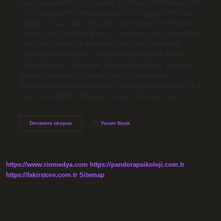
gong kaç kaloridir? Bal hardallı Eti Gong 68 GBBesinler100
g/mlEnerji(kcal)440.00Enerji(kj)1850.00Yağ(g)15.00Doymuş
yağ(g)6.705 satır daha 34 g gong kaç kaloridir? 100 gram
Eti Gong ballı hardal 440 kcal, 1 porsiyon yani 34 gram Eti
Gong ballı hardal ise 150 kalori içerir. Acılı gong kaç
gramdır? Eti Gong Mısır Unlu Puf Peynirli Acılı 68 gr |
Sütlaç | Bisküvi | Kurabiye, Bisküvi | Bakkaliye, Şekerleme |
Mopaş Kategorileri | Mopaş Online Süpermarket.
Diyetteyken Eti Gong Yenir mi? 100 gram et gongunda 71.3
gram karbonhidrat, 5.8 gram protein, 16.2 gram yağ, 2.…
1
Devamını okuyun
Yorum Bırak
Adet
Gong
Kaç
Gram
https://www.rinmedya.com
https://pandorapsikoloji.com.tr
https://fakirstore.com.tr
Sitemap