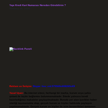
Yapı Kredi Kart Numarası Nereden Görebilirim ?
Temmuz 26, 2026
Reklam ve İletişim:
Skype: live:.cid.575569c608265c69
Yasal Uyarı:
Bu internet sitesi, herhangi bir marka, kurum veya şahıs
şirketi ile hiçbir bağlantısı bulunmamaktadır. Sitede yalnızca kendi
hazırladığımız makaleler paylaşılmaktadır. Burada yer alan içerikler haber
niteliği taşımamakta olup, gerçek kurum ve kişiler hakkında paylaşım
yapılmamaktadır. Gerçek kurum ve kişiler ile isim benzerlikleri tamamen