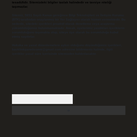
tesadüfidir. Sitemizdeki bilgiler taslak halindedir ve tavsiye niteliği
taşımazlar.
Sitemiz, 5651 Sayılı Kanun gereğince Bilgi Teknolojileri ve İletişim Kurumu
(BTK) tarafından onaylanmış bir Yer Sağlayıcı olarak hizmet vermektedir. Bu
nedenle, sitedeki içerikleri proaktif olarak denetleme veya araştırma
yükümlülüğümüz bulunmamaktadır. Ancak, üyelerimiz yazdıkları içeriklerin
sorumluluğunu taşımakta olup, siteye üye olarak bu sorumluluğu kabul
etmiş sayılırlar.
Hukuka ve yasal düzenlemelere aykırı olduğunu düşündüğünüz içerikleri,
backlinkpanelicomtr@gmail.com
adresine bildirmeniz halinde, ilgili
içerikler yasal süre içerisinde sitemizden kaldırılacaktır.
Arama