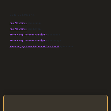
SON YORUMLAR
Ifak Ne Demek
için
admin
Ifak Ne Demek
için
Levent
Türlü Hangi Yörenin Yemeğidir
için
admin
Türlü Hangi Yörenin Yemeğidir
için
Açelya
Kimyon Çayı Anne Sütündeki Gazı Alır Mı
için
admin
/elexbett.net/
betexper.xyz