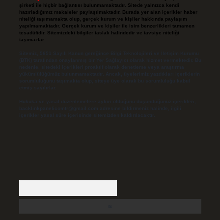
şirketi ile hiçbir bağlantısı bulunmamaktadır. Sitede yalnızca kendi
hazırladığımız makaleler paylaşılmaktadır. Burada yer alan içerikler haber
niteliği taşımamakta olup, gerçek kurum ve kişiler hakkında paylaşım
yapılmamaktadır. Gerçek kurum ve kişiler ile isim benzerlikleri tamamen
tesadüfidir. Sitemizdeki bilgiler taslak halindedir ve tavsiye niteliği
taşımazlar.
Sitemiz, 5651 Sayılı Kanun gereğince Bilgi Teknolojileri ve İletişim Kurumu
(BTK) tarafından onaylanmış bir Yer Sağlayıcı olarak hizmet vermektedir. Bu
nedenle, sitedeki içerikleri proaktif olarak denetleme veya araştırma
yükümlülüğümüz bulunmamaktadır. Ancak, üyelerimiz yazdıkları içeriklerin
sorumluluğunu taşımakta olup, siteye üye olarak bu sorumluluğu kabul
etmiş sayılırlar.
Hukuka ve yasal düzenlemelere aykırı olduğunu düşündüğünüz içerikleri,
backlinkpanelicomtr@gmail.com
adresine bildirmeniz halinde, ilgili
içerikler yasal süre içerisinde sitemizden kaldırılacaktır.
Arama