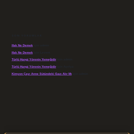
SON YORUMLAR
Ifak Ne Demek
için
admin
Ifak Ne Demek
için
Levent
Türlü Hangi Yörenin Yemeğidir
için
admin
Türlü Hangi Yörenin Yemeğidir
için
Açelya
Kimyon Çayı Anne Sütündeki Gazı Alır Mı
için
admin
/elexbett.net/
betexper.xyz