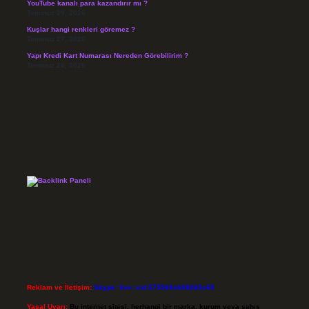
YouTube kanalı para kazandırır mı ?
Temmuz 29, 2026
Kuşlar hangi renkleri göremez ?
Temmuz 27, 2026
Yapı Kredi Kart Numarası Nereden Görebilirim ?
Temmuz 26, 2026
Reklam ve İletişim:
Skype: live:.cid.575569c608265c69
Yasal Uyarı:
Bu internet sitesi, herhangi bir marka, kurum veya şahıs