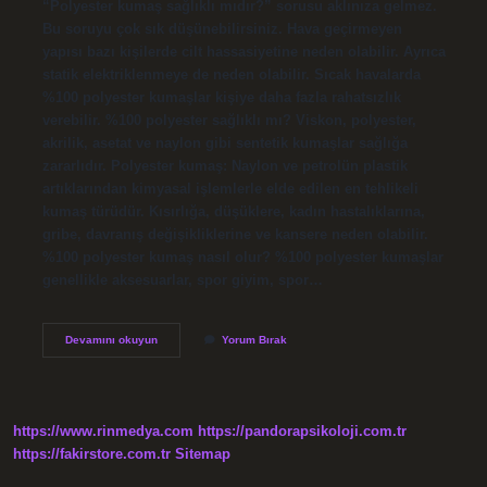
“Polyester kumaş sağlıklı mıdır?” sorusu aklınıza gelmez.
Bu soruyu çok sık düşünebilirsiniz. Hava geçirmeyen
yapısı bazı kişilerde cilt hassasiyetine neden olabilir. Ayrıca
statik elektriklenmeye de neden olabilir. Sıcak havalarda
%100 polyester kumaşlar kişiye daha fazla rahatsızlık
verebilir. %100 polyester sağlıklı mı? Viskon, polyester,
akrilik, asetat ve naylon gibi sentetik kumaşlar sağlığa
zararlıdır. Polyester kumaş: Naylon ve petrolün plastik
artıklarından kimyasal işlemlerle elde edilen en tehlikeli
kumaş türüdür. Kısırlığa, düşüklere, kadın hastalıklarına,
gribe, davranış değişikliklerine ve kansere neden olabilir.
%100 polyester kumaş nasıl olur? %100 polyester kumaşlar
genellikle aksesuarlar, spor giyim, spor…
Yüzde
Devamını okuyun
Yorum Bırak
Yüz
Polyester
Ne
Demek
https://www.rinmedya.com
https://pandorapsikoloji.com.tr
https://fakirstore.com.tr
Sitemap