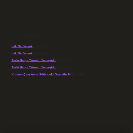
SON YORUMLAR
Ifak Ne Demek
için
admin
Ifak Ne Demek
için
Levent
Türlü Hangi Yörenin Yemeğidir
için
admin
Türlü Hangi Yörenin Yemeğidir
için
Açelya
Kimyon Çayı Anne Sütündeki Gazı Alır Mı
için
admin
//elexbett.net/
betexper.xyz