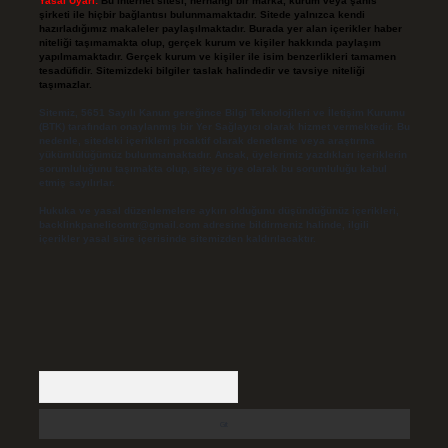
Yasal Uyarı:
Bu internet sitesi, herhangi bir marka, kurum veya şahıs
şirketi ile hiçbir bağlantısı bulunmamaktadır. Sitede yalnızca kendi
hazırladığımız makaleler paylaşılmaktadır. Burada yer alan içerikler haber
niteliği taşımamakta olup, gerçek kurum ve kişiler hakkında paylaşım
yapılmamaktadır. Gerçek kurum ve kişiler ile isim benzerlikleri tamamen
tesadüfidir. Sitemizdeki bilgiler taslak halindedir ve tavsiye niteliği
taşımazlar.
Sitemiz, 5651 Sayılı Kanun gereğince Bilgi Teknolojileri ve İletişim Kurumu
(BTK) tarafından onaylanmış bir Yer Sağlayıcı olarak hizmet vermektedir. Bu
nedenle, sitedeki içerikleri proaktif olarak denetleme veya araştırma
yükümlülüğümüz bulunmamaktadır. Ancak, üyelerimiz yazdıkları içeriklerin
sorumluluğunu taşımakta olup, siteye üye olarak bu sorumluluğu kabul
etmiş sayılırlar.
Hukuka ve yasal düzenlemelere aykırı olduğunu düşündüğünüz içerikleri,
backlinkpanelicomtr@gmail.com
adresine bildirmeniz halinde, ilgili
içerikler yasal süre içerisinde sitemizden kaldırılacaktır.
Arama