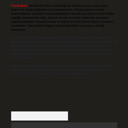
Yasal Uyarı:
Bu internet sitesi, herhangi bir marka, kurum veya şahıs
şirketi ile hiçbir bağlantısı bulunmamaktadır. Sitede yalnızca kendi
hazırladığımız makaleler paylaşılmaktadır. Burada yer alan içerikler haber
niteliği taşımamakta olup, gerçek kurum ve kişiler hakkında paylaşım
yapılmamaktadır. Gerçek kurum ve kişiler ile isim benzerlikleri tamamen
tesadüfidir. Sitemizdeki bilgiler taslak halindedir ve tavsiye niteliği
taşımazlar.
Sitemiz, 5651 Sayılı Kanun gereğince Bilgi Teknolojileri ve İletişim Kurumu
(BTK) tarafından onaylanmış bir Yer Sağlayıcı olarak hizmet vermektedir. Bu
nedenle, sitedeki içerikleri proaktif olarak denetleme veya araştırma
yükümlülüğümüz bulunmamaktadır. Ancak, üyelerimiz yazdıkları içeriklerin
sorumluluğunu taşımakta olup, siteye üye olarak bu sorumluluğu kabul
etmiş sayılırlar.
Hukuka ve yasal düzenlemelere aykırı olduğunu düşündüğünüz içerikleri,
backlinkpanelicomtr@gmail.com
adresine bildirmeniz halinde, ilgili
içerikler yasal süre içerisinde sitemizden kaldırılacaktır.
Arama