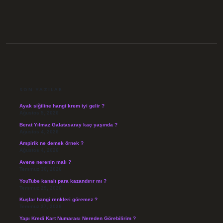
SIDEBAR
SON YAZILAR
Ayak siğiline hangi krem iyi gelir ?
Ağustos 5, 2026
Berat Yılmaz Galatasaray kaç yaşında ?
Ağustos 4, 2026
Ampirik ne demek örnek ?
Ağustos 4, 2026
Avene nerenin malı ?
Temmuz 30, 2026
YouTube kanalı para kazandırır mı ?
Temmuz 29, 2026
Kuşlar hangi renkleri göremez ?
Temmuz 27, 2026
Yapı Kredi Kart Numarası Nereden Görebilirim ?