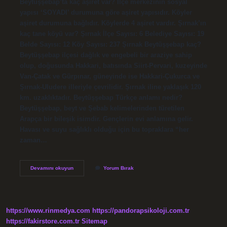
Beytüşşebap’ta kaç aşiret var? İlçe merkezinin sosyal
yapısı ‘SOYADI’ durumuna göre aşiret yapısıdır. Köyler
aşiret durumuna bağlıdır. Köylerde 4 aşiret vardır. Şırnak’ın
kaç tane köyü var? Şırnak İlçe Sayısı: 6 Belediye Sayısı: 19
Belde Sayısı: 12 Köy Sayısı: 237 Şırnak Beytüşşebap kaç?
Beytüşşebap ilçesi dağlık ve engebeli bir araziye sahip
olup, doğusunda Hakkari, batısında Siirt-Pervari, kuzeyinde
Van-Çatak ve Gürpınar, güneyinde ise Hakkari-Çukurca ve
Şırnak-Uludere illeriyle çevrilidir. Şırnak iline yaklaşık 120
km. uzaklıktadır. Beytüşşebap Türkçe anlamı nedir?
Beytüşşebap, beyt ve Şebab kelimelerinden türetilen
Arapça bir bileşik isimdir. Gençlerin evi anlamına gelir.
Havası ve suyu sağlıklı olduğu için bu topraklara “her
zaman…
Şırnak
Devamını okuyun
Yorum Bırak
Beytüşşebap
Kaç
Köyü
Var
https://www.rinmedya.com
https://pandorapsikoloji.com.tr
https://fakirstore.com.tr
Sitemap