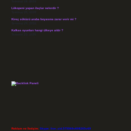
Temmuz 26, 2026
Lökopeni yapan ilaçlar nelerdir ?
Temmuz 25, 2026
Kireç sökücü araba boyasına zarar verir mi ?
Temmuz 25, 2026
Kafkas oyunları hangi ülkeye aittir ?
Temmuz 23, 2026
Reklam ve İletişim:
Skype: live:.cid.575569c608265c69