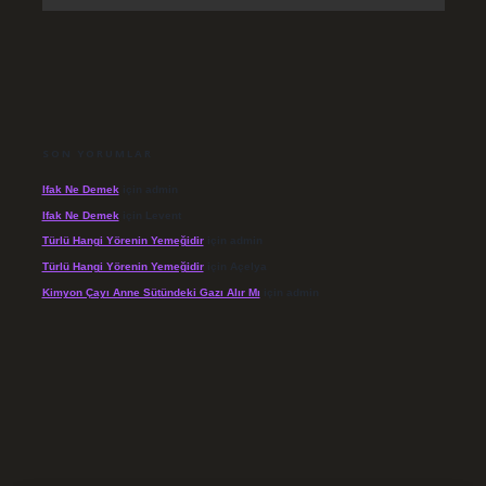
SON YORUMLAR
Ifak Ne Demek
için
admin
Ifak Ne Demek
için
Levent
Türlü Hangi Yörenin Yemeğidir
için
admin
Türlü Hangi Yörenin Yemeğidir
için
Açelya
Kimyon Çayı Anne Sütündeki Gazı Alır Mı
için
admin