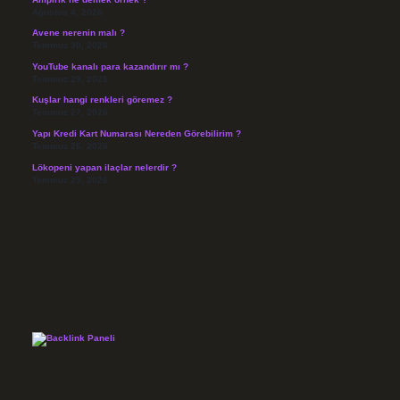
Ağustos 4, 2026
Avene nerenin malı ?
Temmuz 30, 2026
YouTube kanalı para kazandırır mı ?
Temmuz 29, 2026
Kuşlar hangi renkleri göremez ?
Temmuz 27, 2026
Yapı Kredi Kart Numarası Nereden Görebilirim ?
Temmuz 26, 2026
Lökopeni yapan ilaçlar nelerdir ?
Temmuz 25, 2026