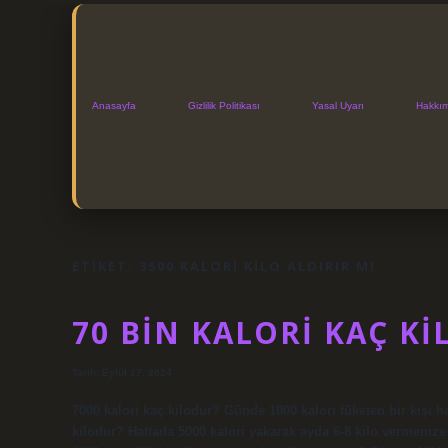
Anasayfa
Gizlilik Politikası
Yasal Uyarı
Hakkı
ETIKET:
3500 KALORI KILO ALDIRIR MI
70 BIN KALORI KAÇ KI
Tarih: Eylül 27, 2024
7000 kalori kaç kilodur? Günde 1000 kalori tüketen bir kişi ha
kilodur? Haftada 5000 kalori yakarak ayda 6-8 kilo vermenize 