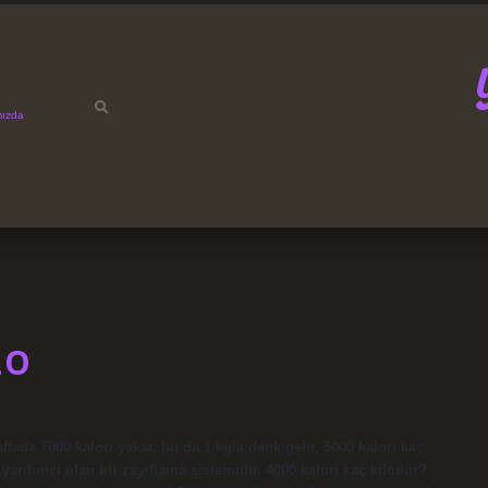
mızda
LO
ftada 7000 kalori yakar, bu da 1 kg’a denk gelir. 5000 kalori kaç
yardımcı olan bir zayıflama sistemidir. 4000 kalori kaç kilodur?