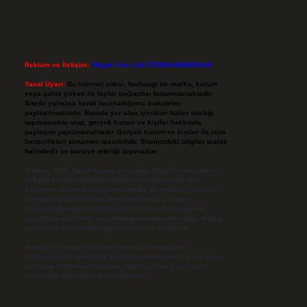
Reklam ve İletişim:
Skype: live:.cid.575569c608265c69
Yasal Uyarı:
Bu internet sitesi, herhangi bir marka, kurum
veya şahıs şirketi ile hiçbir bağlantısı bulunmamaktadır.
Sitede yalnızca kendi hazırladığımız makaleler
paylaşılmaktadır. Burada yer alan içerikler haber niteliği
taşımamakta olup, gerçek kurum ve kişiler hakkında
paylaşım yapılmamaktadır. Gerçek kurum ve kişiler ile isim
benzerlikleri tamamen tesadüfidir. Sitemizdeki bilgiler taslak
halindedir ve tavsiye niteliği taşımazlar.
Sitemiz, 5651 Sayılı Kanun gereğince Bilgi Teknolojileri ve
İletişim Kurumu (BTK) tarafından onaylanmış bir Yer
Sağlayıcı olarak hizmet vermektedir. Bu nedenle, sitedeki
içerikleri proaktif olarak denetleme veya araştırma
yükümlülüğümüz bulunmamaktadır. Ancak, üyelerimiz
yazdıkları içeriklerin sorumluluğunu taşımakta olup, siteye
üye olarak bu sorumluluğu kabul etmiş sayılırlar.
Hukuka ve yasal düzenlemelere aykırı olduğunu
düşündüğünüz içerikleri,
backlinkpanelicomtr@gmail.com
adresine bildirmeniz halinde, ilgili içerikler yasal süre
içerisinde sitemizden kaldırılacaktır.