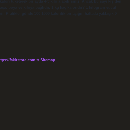
kalori tüketerek bir ayda 4-5 kilo alabilirsiniz. Ancak bu sayı kişiden
, yaşa, boya ve kiloya bağlıdır. 1 kg kaç kaloridir? 1 kilogram vücut
rir. Pratikte, günde 500-1000 kalorilik bir açığın haftada yaklaşık 0
ttps://fakirstore.com.tr
Sitemap