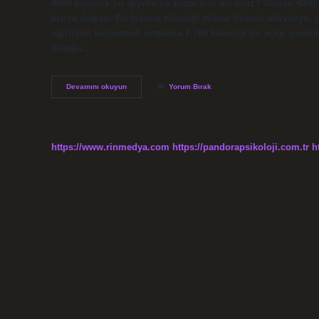
4000 kalorilik bir diyetle ne kadar kilo alırsınız? Günde 4000 
kişiye değişir. Bir kişinin tükettiği miktar fiziksel aktiviteye
ağırlığını kaybetmek ortalama 7.700 kalorilik bir açığı gerekti
olduğu…
70
Devamını okuyun
Yorum Bırak
Bin
Kalori
Kaç
Kilo
https://www.rinmedya.com
https://pandorapsikoloji.com.tr
h