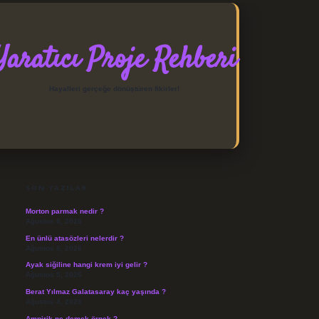
Yaratıcı Proje Rehberi
Hayalleri gerçeğe dönüştüren fikirler!
SIDEBAR
https://elexbett.net/
betexpe
SON YAZILAR
Morton parmak nedir ?
Ağustos 8, 2026
En ünlü atasözleri nelerdir ?
Ağustos 6, 2026
Ayak siğiline hangi krem iyi gelir ?
Ağustos 5, 2026
Berat Yılmaz Galatasaray kaç yaşında ?
Ağustos 4, 2026
Ampirik ne demek örnek ?