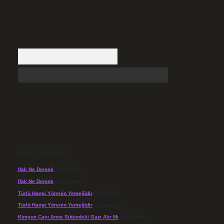
Arama
SON YORUMLAR
Ifak Ne Demek
için
admin
Ifak Ne Demek
için
Levent
Türlü Hangi Yörenin Yemeğidir
için
admin
Türlü Hangi Yörenin Yemeğidir
için
Açelya
Kimyon Çayı Anne Sütündeki Gazı Alır Mı
için
admin