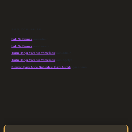
SON YORUMLAR
Ifak Ne Demek
için
admin
Ifak Ne Demek
için
Levent
Türlü Hangi Yörenin Yemeğidir
için
admin
Türlü Hangi Yörenin Yemeğidir
için
Açelya
Kimyon Çayı Anne Sütündeki Gazı Alır Mı
için
admin
/elexbett.net/
betexper.xyz