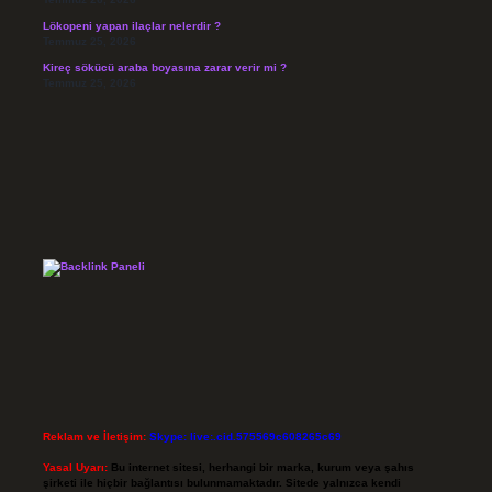
Lökopeni yapan ilaçlar nelerdir ?
Temmuz 25, 2026
Kireç sökücü araba boyasına zarar verir mi ?
Temmuz 25, 2026
Reklam ve İletişim:
Skype: live:.cid.575569c608265c69
Yasal Uyarı:
Bu internet sitesi, herhangi bir marka, kurum veya şahıs
şirketi ile hiçbir bağlantısı bulunmamaktadır. Sitede yalnızca kendi