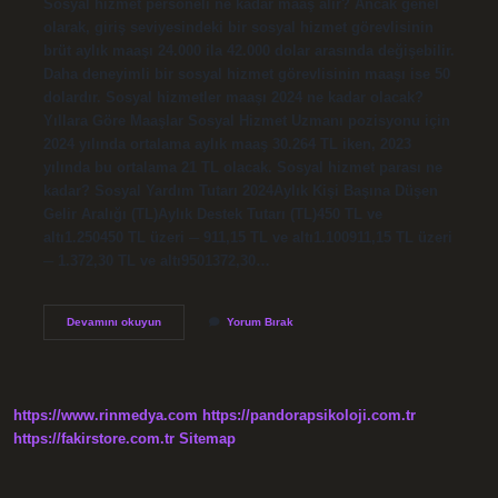
Sosyal hizmet personeli ne kadar maaş alır? Ancak genel
olarak, giriş seviyesindeki bir sosyal hizmet görevlisinin
brüt aylık maaşı 24.000 ila 42.000 dolar arasında değişebilir.
Daha deneyimli bir sosyal hizmet görevlisinin maaşı ise 50
dolardır. Sosyal hizmetler maaşı 2024 ne kadar olacak?
Yıllara Göre Maaşlar Sosyal Hizmet Uzmanı pozisyonu için
2024 yılında ortalama aylık maaş 30.264 TL iken, 2023
yılında bu ortalama 21 TL olacak. Sosyal hizmet parası ne
kadar? Sosyal Yardım Tutarı 2024Aylık Kişi Başına Düşen
Gelir Aralığı (TL)Aylık Destek Tutarı (TL)450 TL ve
altı1.250450 TL üzeri ─ 911,15 TL ve altı1.100911,15 TL üzeri
─ 1.372,30 TL ve altı9501372,30…
Sosyal
Devamını okuyun
Yorum Bırak
Hizmet
Maaşı
Ne
Kadar
https://www.rinmedya.com
https://pandorapsikoloji.com.tr
https://fakirstore.com.tr
Sitemap