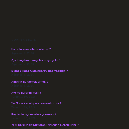
SIDEBAR
SON YAZILAR
En ünlü atasözleri nelerdir ?
Ağustos 6, 2026
Ayak siğiline hangi krem iyi gelir ?
Ağustos 5, 2026
Berat Yılmaz Galatasaray kaç yaşında ?
Ağustos 4, 2026
Ampirik ne demek örnek ?
Ağustos 4, 2026
Avene nerenin malı ?
Temmuz 30, 2026
YouTube kanalı para kazandırır mı ?
Temmuz 29, 2026
Kuşlar hangi renkleri göremez ?
Temmuz 27, 2026
Yapı Kredi Kart Numarası Nereden Görebilirim ?
Temmuz 26, 2026