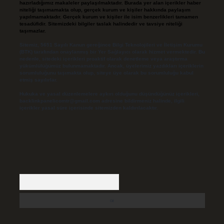
hazırladığımız makaleler paylaşılmaktadır. Burada yer alan içerikler haber
niteliği taşımamakta olup, gerçek kurum ve kişiler hakkında paylaşım
yapılmamaktadır. Gerçek kurum ve kişiler ile isim benzerlikleri tamamen
tesadüfidir. Sitemizdeki bilgiler taslak halindedir ve tavsiye niteliği
taşımazlar.
Sitemiz, 5651 Sayılı Kanun gereğince Bilgi Teknolojileri ve İletişim Kurumu
(BTK) tarafından onaylanmış bir Yer Sağlayıcı olarak hizmet vermektedir. Bu
nedenle, sitedeki içerikleri proaktif olarak denetleme veya araştırma
yükümlülüğümüz bulunmamaktadır. Ancak, üyelerimiz yazdıkları içeriklerin
sorumluluğunu taşımakta olup, siteye üye olarak bu sorumluluğu kabul
etmiş sayılırlar.
Hukuka ve yasal düzenlemelere aykırı olduğunu düşündüğünüz içerikleri,
backlinkpanelicomtr@gmail.com
adresine bildirmeniz halinde, ilgili
içerikler yasal süre içerisinde sitemizden kaldırılacaktır.
Arama