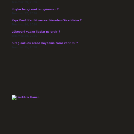
Temmuz 29, 2026
Kuşlar hangi renkleri göremez ?
Temmuz 27, 2026
Yapı Kredi Kart Numarası Nereden Görebilirim ?
Temmuz 26, 2026
Lökopeni yapan ilaçlar nelerdir ?
Temmuz 25, 2026
Kireç sökücü araba boyasına zarar verir mi ?
Temmuz 25, 2026