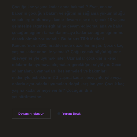
Çocuğa kaç yaşına kadar anne bakmalı? Evet, ana ve
babanın çocuğun bakım ve eğitimini sağlama yükümlülüğü
çocuk ergin oluncaya kadar devam etse de, çocuk 18 yaşına
gelmesine rağmen eğitimine devam ediyorsa, ana ve baba
çocuğun eğitimi tamamlanıncaya kadar çocuğun eğitimine
destek olmak zorundadır. Bu husus Türk Medeni
Kanunu’nun 328/2. maddesinde düzenlenmiştir. Çocuk kaç
yaşına kadar anne ile yatmalı? Çoğu çocuk büyüdüğünde
ebeveynleriyle uyumak ister. Uzmanlar çocukların kendi
odalarında uyumaya alışmaları gerektiğini söylüyor. Gece
ağlamaları, uyanmaları, beslenmeleri ve bakımları
nedeniyle bebeklerin 2-3 yaşına kadar ebeveynleriyle veya
onlarla aynı odada uyumaları doğal karşılanıyor. Çocuk kaç
yaşına kadar anneye verilir? Çocuğun dini
yetiştirilmesine…
Çocuk
Devamını okuyun
Yorum Bırak
Kaç
Yaşına
Kadar
Anne
Bakmalı