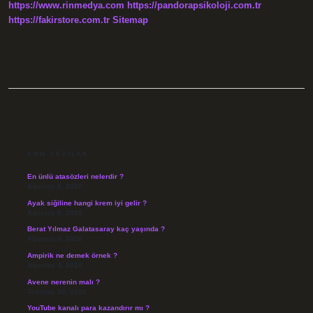
https://www.rinmedya.com
https://pandorapsikoloji.com.tr
https://fakirstore.com.tr
Sitemap
SIDEBAR
SON YAZILAR
En ünlü atasözleri nelerdir ?
Ağustos 6, 2026
Ayak siğiline hangi krem iyi gelir ?
Ağustos 5, 2026
Berat Yılmaz Galatasaray kaç yaşında ?
Ağustos 4, 2026
Ampirik ne demek örnek ?
Ağustos 4, 2026
Avene nerenin malı ?
Temmuz 30, 2026
YouTube kanalı para kazandırır mı ?