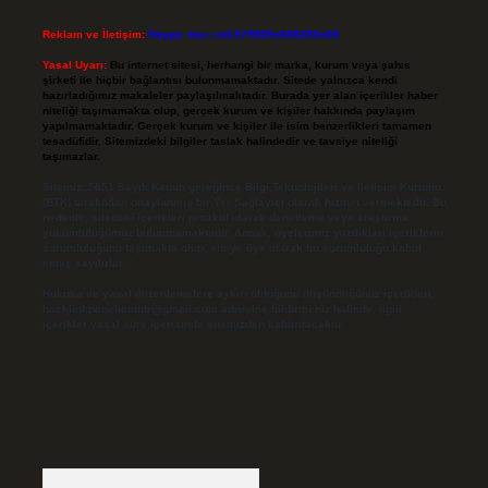
Reklam ve İletişim:
Skype: live:.cid.575569c608265c69
Yasal Uyarı:
Bu internet sitesi, herhangi bir marka, kurum veya şahıs
şirketi ile hiçbir bağlantısı bulunmamaktadır. Sitede yalnızca kendi
hazırladığımız makaleler paylaşılmaktadır. Burada yer alan içerikler haber
niteliği taşımamakta olup, gerçek kurum ve kişiler hakkında paylaşım
yapılmamaktadır. Gerçek kurum ve kişiler ile isim benzerlikleri tamamen
tesadüfidir. Sitemizdeki bilgiler taslak halindedir ve tavsiye niteliği
taşımazlar.
Sitemiz, 5651 Sayılı Kanun gereğince Bilgi Teknolojileri ve İletişim Kurumu
(BTK) tarafından onaylanmış bir Yer Sağlayıcı olarak hizmet vermektedir. Bu
nedenle, sitedeki içerikleri proaktif olarak denetleme veya araştırma
yükümlülüğümüz bulunmamaktadır. Ancak, üyelerimiz yazdıkları içeriklerin
sorumluluğunu taşımakta olup, siteye üye olarak bu sorumluluğu kabul
etmiş sayılırlar.
Hukuka ve yasal düzenlemelere aykırı olduğunu düşündüğünüz içerikleri,
backlinkpanelicomtr@gmail.com
adresine bildirmeniz halinde, ilgili
içerikler yasal süre içerisinde sitemizden kaldırılacaktır.
Arama