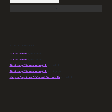
SON YORUMLAR
Ifak Ne Demek
için
admin
Ifak Ne Demek
için
Levent
Türlü Hangi Yörenin Yemeğidir
için
admin
Türlü Hangi Yörenin Yemeğidir
için
Açelya
Kimyon Çayı Anne Sütündeki Gazı Alır Mı
için
admin