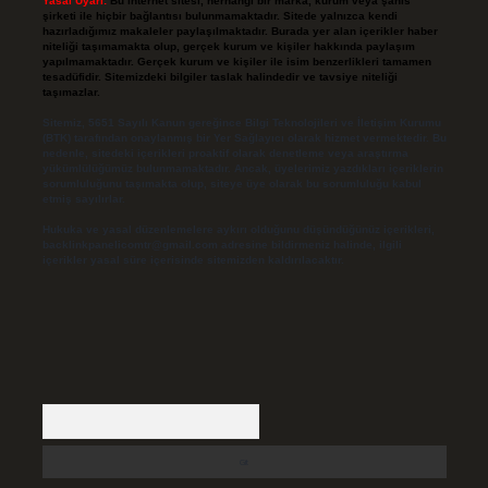
Yasal Uyarı:
Bu internet sitesi, herhangi bir marka, kurum veya şahıs
şirketi ile hiçbir bağlantısı bulunmamaktadır. Sitede yalnızca kendi
hazırladığımız makaleler paylaşılmaktadır. Burada yer alan içerikler haber
niteliği taşımamakta olup, gerçek kurum ve kişiler hakkında paylaşım
yapılmamaktadır. Gerçek kurum ve kişiler ile isim benzerlikleri tamamen
tesadüfidir. Sitemizdeki bilgiler taslak halindedir ve tavsiye niteliği
taşımazlar.
Sitemiz, 5651 Sayılı Kanun gereğince Bilgi Teknolojileri ve İletişim Kurumu
(BTK) tarafından onaylanmış bir Yer Sağlayıcı olarak hizmet vermektedir. Bu
nedenle, sitedeki içerikleri proaktif olarak denetleme veya araştırma
yükümlülüğümüz bulunmamaktadır. Ancak, üyelerimiz yazdıkları içeriklerin
sorumluluğunu taşımakta olup, siteye üye olarak bu sorumluluğu kabul
etmiş sayılırlar.
Hukuka ve yasal düzenlemelere aykırı olduğunu düşündüğünüz içerikleri,
backlinkpanelicomtr@gmail.com
adresine bildirmeniz halinde, ilgili
içerikler yasal süre içerisinde sitemizden kaldırılacaktır.
Arama