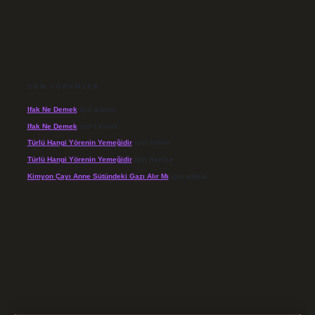
SON YORUMLAR
Ifak Ne Demek
için
admin
Ifak Ne Demek
için
Levent
Türlü Hangi Yörenin Yemeğidir
için
admin
Türlü Hangi Yörenin Yemeğidir
için
Açelya
Kimyon Çayı Anne Sütündeki Gazı Alır Mı
için
admin
/elexbett.net/
betexper.xyz