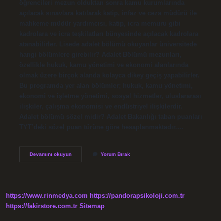
öğrencileri mezun olduktan sonra kamu kurumlarında
açılacak sınavlara katılarak katip, infaz ve ceza müdürü ile
mahkeme müdür yardımcısı, katip, icra memuru gibi
kadrolara ve icra teşkilatları bünyesinde açılacak kadrolara
atanabilirler. Lisede adalet bölümü okuyanlar üniversitede
hangi bölümlere girebilir? Adalet Bölümü mezunları,
özellikle hukuk, kamu yönetimi ve ekonomi alanlarında
olmak üzere birçok alanda kolayca dikey geçiş yapabilirler.
Bu programda yer alan bölümler; hukuk, kamu yönetimi,
ekonomi ve işletme yönetimi, sosyal hizmetler, uluslararası
ilişkiler, çalışma ekonomisi ve endüstriyel ilişkilerdir.
Adalet bölümü sözel midir? Adalet Bakanlığı taban puanları
TYT’deki sözel puan türüne göre hesaplanmaktadır.…
Lise
Devamını okuyun
Yorum Bırak
De
Adalet
Bölümü
Var
Mı
https://www.rinmedya.com
https://pandorapsikoloji.com.tr
https://fakirstore.com.tr
Sitemap