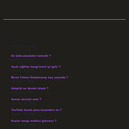
SIDEBAR
SON YAZILAR
En ünlü atasözleri nelerdir ?
Ağustos 6, 2026
Ayak siğiline hangi krem iyi gelir ?
Ağustos 5, 2026
Berat Yılmaz Galatasaray kaç yaşında ?
Ağustos 4, 2026
Ampirik ne demek örnek ?
Ağustos 4, 2026
Avene nerenin malı ?
Temmuz 30, 2026
YouTube kanalı para kazandırır mı ?
Temmuz 29, 2026
Kuşlar hangi renkleri göremez ?
Temmuz 27, 2026