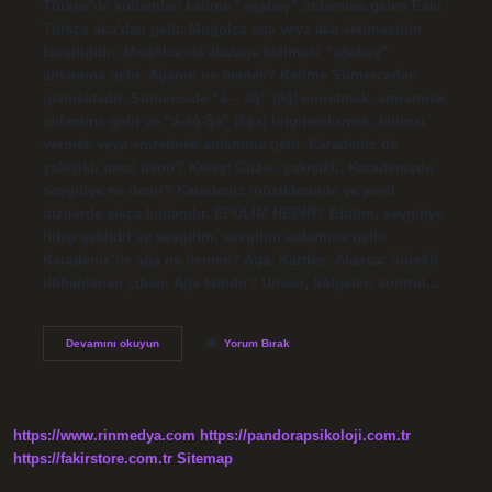
Türkçe’de kullanılan kelime “ağabey” anlamına gelen Eski
Türkçe aka’dan gelir. Moğolca aqa veya aka kelimesinin
karşılığıdır. Moğolca’da aka/aga kelimesi “ağabey”
anlamına gelir. Ağanın ne demek? Kelime Sümerceden
gelmektedir. Sümercede “á – áĝ” (âğ) emretmek, emretmek
anlamına gelir ve “á-áĝ-ĝá” (âğa) bilgilendirmek, talimat
vermek veya emretmek anlamına gelir. Karadeniz’de
yakışıklı nasıl denir? Keleş: Güzel, yakışıklı. Karadenizde
sevgiliye ne denir? Karadeniz müziklerinde ve yerel
dizilerde sıkça kullanılır. EFULİM NEDİR? Efulim, sevgiliye
hitap şeklidir ve sevgilim, sevgilim anlamına gelir.
Karadeniz’de ağa ne demek? Aga: Kardeş. Akarca: Sürekli
iltihaplanan çıban. Ağa kimdir? Unvan, bölgeleri kontrol…
Ağa
Devamını okuyun
Yorum Bırak
Ne
Demek
Karadeniz
https://www.rinmedya.com
https://pandorapsikoloji.com.tr
https://fakirstore.com.tr
Sitemap