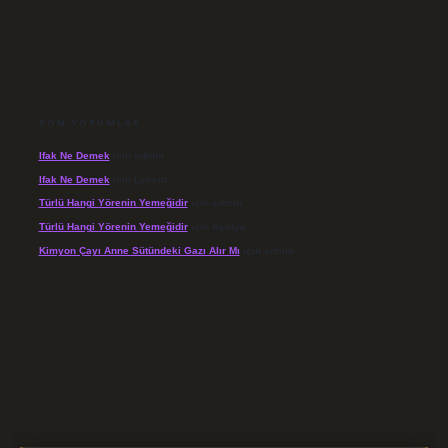
SON YORUMLAR
Ifak Ne Demek
için
admin
Ifak Ne Demek
için
Levent
Türlü Hangi Yörenin Yemeğidir
için
admin
Türlü Hangi Yörenin Yemeğidir
için
Açelya
Kimyon Çayı Anne Sütündeki Gazı Alır Mı
için
admin
/elexbett.net/
betexper.xyz