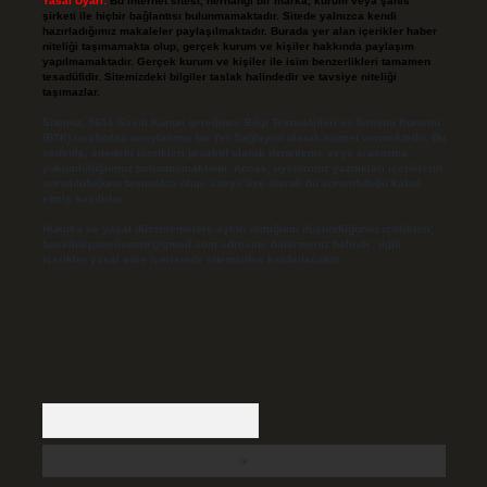
Yasal Uyarı:
Bu internet sitesi, herhangi bir marka, kurum veya şahıs
şirketi ile hiçbir bağlantısı bulunmamaktadır. Sitede yalnızca kendi
hazırladığımız makaleler paylaşılmaktadır. Burada yer alan içerikler haber
niteliği taşımamakta olup, gerçek kurum ve kişiler hakkında paylaşım
yapılmamaktadır. Gerçek kurum ve kişiler ile isim benzerlikleri tamamen
tesadüfidir. Sitemizdeki bilgiler taslak halindedir ve tavsiye niteliği
taşımazlar.
Sitemiz, 5651 Sayılı Kanun gereğince Bilgi Teknolojileri ve İletişim Kurumu
(BTK) tarafından onaylanmış bir Yer Sağlayıcı olarak hizmet vermektedir. Bu
nedenle, sitedeki içerikleri proaktif olarak denetleme veya araştırma
yükümlülüğümüz bulunmamaktadır. Ancak, üyelerimiz yazdıkları içeriklerin
sorumluluğunu taşımakta olup, siteye üye olarak bu sorumluluğu kabul
etmiş sayılırlar.
Hukuka ve yasal düzenlemelere aykırı olduğunu düşündüğünüz içerikleri,
backlinkpanelicomtr@gmail.com
adresine bildirmeniz halinde, ilgili
içerikler yasal süre içerisinde sitemizden kaldırılacaktır.
Arama