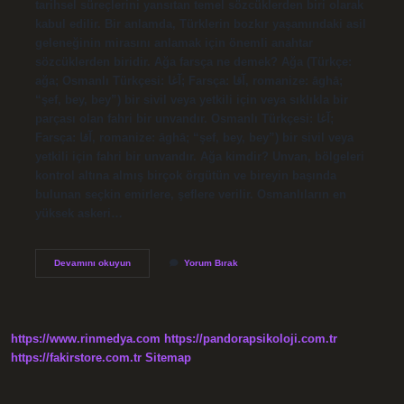
tarihsel süreçlerini yansıtan temel sözcüklerden biri olarak
kabul edilir. Bir anlamda, Türklerin bozkır yaşamındaki asil
geleneğinin mirasını anlamak için önemli anahtar
sözcüklerden biridir. Ağa farsça ne demek? Ağa (Türkçe:
ağa; Osmanlı Türkçesi: آغا; Farsça: آقا, romanize: āghā;
“şef, bey, bey”) bir sivil veya yetkili için veya sıklıkla bir
parçası olan fahri bir unvandır. Osmanlı Türkçesi: آغا;
Farsça: آقا, romanize: āghā; “şef, bey, bey”) bir sivil veya
yetkili için fahri bir unvandır. Ağa kimdir? Unvan, bölgeleri
kontrol altına almış birçok örgütün ve bireyin başında
bulunan seçkin emirlere, şeflere verilir. Osmanlıların en
yüksek askeri…
Ağa
Devamını okuyun
Yorum Bırak
Hangi
Dilde
https://www.rinmedya.com
https://pandorapsikoloji.com.tr
https://fakirstore.com.tr
Sitemap