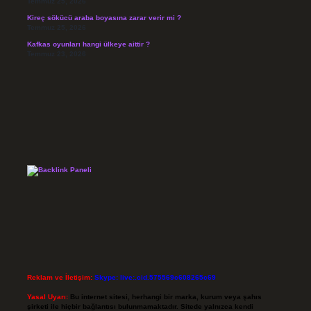
Temmuz 25, 2026
Kireç sökücü araba boyasına zarar verir mi ?
Temmuz 25, 2026
Kafkas oyunları hangi ülkeye aittir ?
Temmuz 23, 2026
Reklam ve İletişim:
Skype: live:.cid.575569c608265c69
Yasal Uyarı:
Bu internet sitesi, herhangi bir marka, kurum veya şahıs
şirketi ile hiçbir bağlantısı bulunmamaktadır. Sitede yalnızca kendi