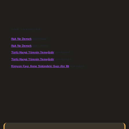
SON YORUMLAR
Ifak Ne Demek
için
admin
Ifak Ne Demek
için
Levent
Türlü Hangi Yörenin Yemeğidir
için
admin
Türlü Hangi Yörenin Yemeğidir
için
Açelya
Kimyon Çayı Anne Sütündeki Gazı Alır Mı
için
admin
//elexbett.net/
betexper.xyz