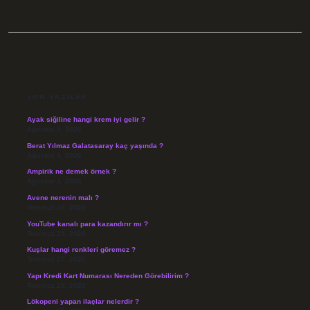
SIDEBAR
SON YAZILAR
Ayak siğiline hangi krem iyi gelir ?
Ağustos 5, 2026
Berat Yılmaz Galatasaray kaç yaşında ?
Ağustos 4, 2026
Ampirik ne demek örnek ?
Ağustos 4, 2026
Avene nerenin malı ?
Temmuz 30, 2026
YouTube kanalı para kazandırır mı ?
Temmuz 29, 2026
Kuşlar hangi renkleri göremez ?
Temmuz 27, 2026
Yapı Kredi Kart Numarası Nereden Görebilirim ?
Temmuz 26, 2026
Lökopeni yapan ilaçlar nelerdir ?