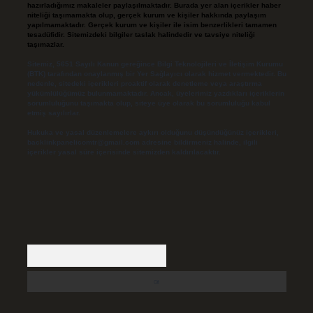
hazırladığımız makaleler paylaşılmaktadır. Burada yer alan içerikler haber
niteliği taşımamakta olup, gerçek kurum ve kişiler hakkında paylaşım
yapılmamaktadır. Gerçek kurum ve kişiler ile isim benzerlikleri tamamen
tesadüfidir. Sitemizdeki bilgiler taslak halindedir ve tavsiye niteliği
taşımazlar.
Sitemiz, 5651 Sayılı Kanun gereğince Bilgi Teknolojileri ve İletişim Kurumu
(BTK) tarafından onaylanmış bir Yer Sağlayıcı olarak hizmet vermektedir. Bu
nedenle, sitedeki içerikleri proaktif olarak denetleme veya araştırma
yükümlülüğümüz bulunmamaktadır. Ancak, üyelerimiz yazdıkları içeriklerin
sorumluluğunu taşımakta olup, siteye üye olarak bu sorumluluğu kabul
etmiş sayılırlar.
Hukuka ve yasal düzenlemelere aykırı olduğunu düşündüğünüz içerikleri,
backlinkpanelicomtr@gmail.com
adresine bildirmeniz halinde, ilgili
içerikler yasal süre içerisinde sitemizden kaldırılacaktır.
Arama