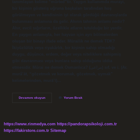
tanımlayan kelime “mürted”tir. Yaygın kullanımda murayi,
bir kişinin gösteriş uğruna başkaları tarafından hoş
görülmeyen ve kendisinin iyi olarak gördüğü davranışlarda
bulunması anlamına da gelir. Ahırın tahmin anlamı nedir?
Ahır, evcil sığırların, özellikle atların tutulduğu bir yerdir.
En yaygın anlamıyla, her hayvan için ayrı bölmelerden
oluşan bir binayı ifade eder. Mürailik ne demek TDK?
İkiyüzlülük veya riyakârlık, bir kişinin sahip olmadığı
duygu, düşünce, erdem, değer veya niteliklere sahipmiş
gibi davranması veya bunlara sahip olduğunu iddia
etmesidir. Mürai ne demek Osmanlıca? (ﻣﺮﺍﻋﻰ) sıf. ve i. (Ar.
murâ’āt, “gözetmek ve korumak, gözetmek, uymak”
kelimelerinden, murā’ī)…
Mürai
Devamını okuyun
Yorum Bırak
Tahmin
Anlamı
Nedir
https://www.rinmedya.com
https://pandorapsikoloji.com.tr
https://fakirstore.com.tr
Sitemap