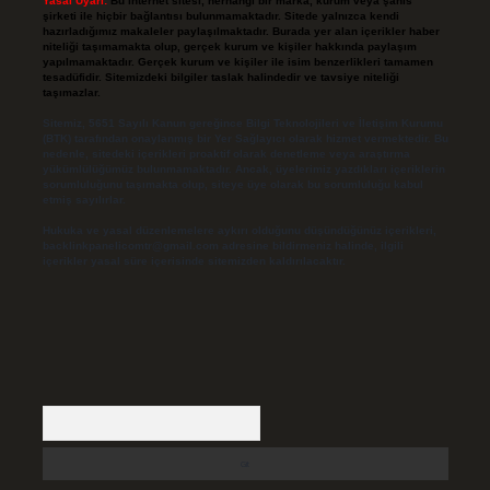
Yasal Uyarı:
Bu internet sitesi, herhangi bir marka, kurum veya şahıs
şirketi ile hiçbir bağlantısı bulunmamaktadır. Sitede yalnızca kendi
hazırladığımız makaleler paylaşılmaktadır. Burada yer alan içerikler haber
niteliği taşımamakta olup, gerçek kurum ve kişiler hakkında paylaşım
yapılmamaktadır. Gerçek kurum ve kişiler ile isim benzerlikleri tamamen
tesadüfidir. Sitemizdeki bilgiler taslak halindedir ve tavsiye niteliği
taşımazlar.
Sitemiz, 5651 Sayılı Kanun gereğince Bilgi Teknolojileri ve İletişim Kurumu
(BTK) tarafından onaylanmış bir Yer Sağlayıcı olarak hizmet vermektedir. Bu
nedenle, sitedeki içerikleri proaktif olarak denetleme veya araştırma
yükümlülüğümüz bulunmamaktadır. Ancak, üyelerimiz yazdıkları içeriklerin
sorumluluğunu taşımakta olup, siteye üye olarak bu sorumluluğu kabul
etmiş sayılırlar.
Hukuka ve yasal düzenlemelere aykırı olduğunu düşündüğünüz içerikleri,
backlinkpanelicomtr@gmail.com
adresine bildirmeniz halinde, ilgili
içerikler yasal süre içerisinde sitemizden kaldırılacaktır.
Arama