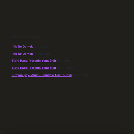
SON YORUMLAR
Ifak Ne Demek
için
admin
Ifak Ne Demek
için
Levent
Türlü Hangi Yörenin Yemeğidir
için
admin
Türlü Hangi Yörenin Yemeğidir
için
Açelya
Kimyon Çayı Anne Sütündeki Gazı Alır Mı
için
admin
/elexbett.net/
betexper.xyz