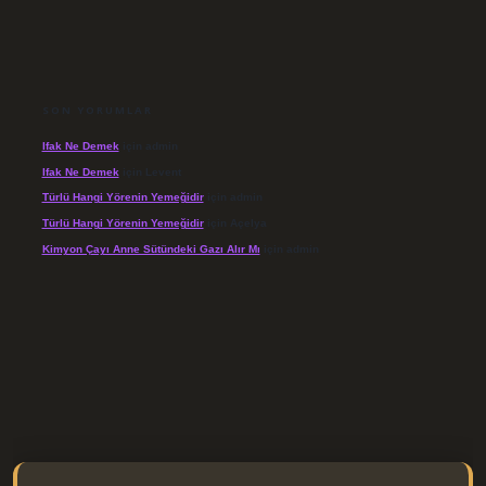
SON YORUMLAR
Ifak Ne Demek
için
admin
Ifak Ne Demek
için
Levent
Türlü Hangi Yörenin Yemeğidir
için
admin
Türlü Hangi Yörenin Yemeğidir
için
Açelya
Kimyon Çayı Anne Sütündeki Gazı Alır Mı
için
admin
//elexbett.net/
betexper.xyz