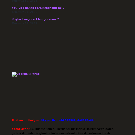
Temmuz 30, 2026
YouTube kanalı para kazandırır mı ?
Temmuz 29, 2026
Kuşlar hangi renkleri göremez ?
Temmuz 27, 2026
Reklam ve İletişim:
Skype: live:.cid.575569c608265c69
Yasal Uyarı:
Bu internet sitesi, herhangi bir marka, kurum veya şahıs
şirketi ile hiçbir bağlantısı bulunmamaktadır. Sitede yalnızca kendi