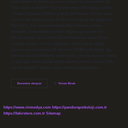
üreticilerdir ve besin zincirinin önemli bir parçasıdır (1).
Yeşil algler nelerdir? Yeşil algler veya Chlorophyta (antik
Yunanca χλωρός chlōrós green), tek hücreli, koloni veya
çok hücreli türleri içeren Protista krallığının bir şubesidir.
Klorofil a, b ve çeşitli karotenoidler (karoten, lutein,
ksantofil, pirenoidler) içerirler. Algler sporla ürer mi?
Birçok küçük alg, normal hücre bölünmesi veya fisyon
yoluyla eşeysiz olarak çoğalırken, daha büyük algler
sporlar yoluyla çoğalır.20 Ağustos 2024Birçok küçük alg,
normal hücre bölünmesi veya fisyon yoluyla eşeysiz olarak
çoğalırken, daha büyük algler sporlar yoluyla çoğalır. Alg
nerede üretilir? Kırmızı algler deniz ortamlarında…
Yeşil
Devamını okuyun
Yorum Bırak
Algler
Nasıl
Ürer
https://www.rinmedya.com
https://pandorapsikoloji.com.tr
https://fakirstore.com.tr
Sitemap