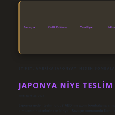
Anasayfa
Gizlilik Politikası
Yasal Uyarı
Hakkı
ETIKET:
AMERIKA JAPONYAYI NEDEN BOMBALA
JAPONYA NIYE TESLIM
Tarih: Eylül 29, 2024
Japonya neden teslim oldu? ABD’nin atom bombalamalarında
olmasının nedenlerinden biriydi. Savaşın sonucunda Kore i