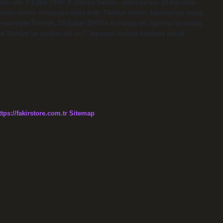
ı attı. 2 Eylül 1945: II. Dünya Savaşı, Japonya’nın 14 Ağustos
 resmen teslim olmasıyla sona erdi. Türkiye neden Japonya’ya savaş
lu nedeniyle Türkiye, 23 Şubat 1945’te Almanya ve Japonya’ya savaş
ya Türkiye’ye yardım etti mi? Japonya ihaleye katılmış ancak
ttps://fakirstore.com.tr
Sitemap