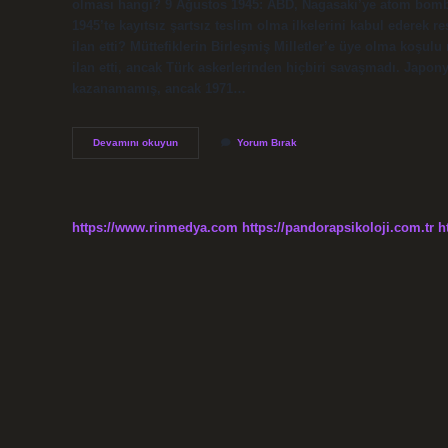
olması hangi? 9 Ağustos 1945: ABD, Nagasaki’ye atom bombas
1945’te kayıtsız şartsız teslim olma ilkelerini kabul ederek
ilan etti? Müttefiklerin Birleşmiş Milletler’e üye olma koşu
ilan etti, ancak Türk askerlerinden hiçbiri savaşmadı. Japon
kazanamamış, ancak 1971…
Japonya
Devamını okuyun
Yorum Bırak
Niye
Teslim
Oldu
https://www.rinmedya.com
https://pandorapsikoloji.com.tr
h