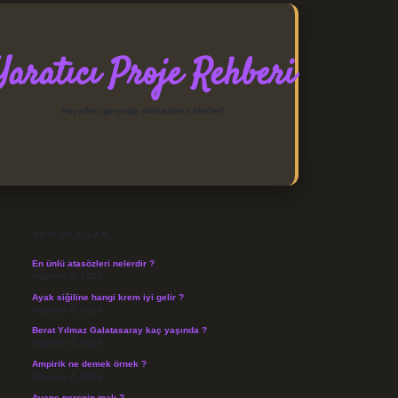
Yaratıcı Proje Rehberi
Hayalleri gerçeğe dönüştüren fikirler!
SIDEBAR
https://elexbett.net/
betexp
SON YAZILAR
En ünlü atasözleri nelerdir ?
Ağustos 6, 2026
Ayak siğiline hangi krem iyi gelir ?
Ağustos 5, 2026
Berat Yılmaz Galatasaray kaç yaşında ?
Ağustos 4, 2026
Ampirik ne demek örnek ?
Ağustos 4, 2026
Avene nerenin malı ?