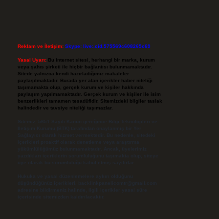
Reklam ve İletişim:
Skype: live:.cid.575569c608265c69
Yasal Uyarı:
Bu internet sitesi, herhangi bir marka, kurum
veya şahıs şirketi ile hiçbir bağlantısı bulunmamaktadır.
Sitede yalnızca kendi hazırladığımız makaleler
paylaşılmaktadır. Burada yer alan içerikler haber niteliği
taşımamakta olup, gerçek kurum ve kişiler hakkında
paylaşım yapılmamaktadır. Gerçek kurum ve kişiler ile isim
benzerlikleri tamamen tesadüfidir. Sitemizdeki bilgiler taslak
halindedir ve tavsiye niteliği taşımazlar.
Sitemiz, 5651 Sayılı Kanun gereğince Bilgi Teknolojileri ve
İletişim Kurumu (BTK) tarafından onaylanmış bir Yer
Sağlayıcı olarak hizmet vermektedir. Bu nedenle, sitedeki
içerikleri proaktif olarak denetleme veya araştırma
yükümlülüğümüz bulunmamaktadır. Ancak, üyelerimiz
yazdıkları içeriklerin sorumluluğunu taşımakta olup, siteye
üye olarak bu sorumluluğu kabul etmiş sayılırlar.
Hukuka ve yasal düzenlemelere aykırı olduğunu
düşündüğünüz içerikleri,
backlinkpanelicomtr@gmail.com
adresine bildirmeniz halinde, ilgili içerikler yasal süre
içerisinde sitemizden kaldırılacaktır.