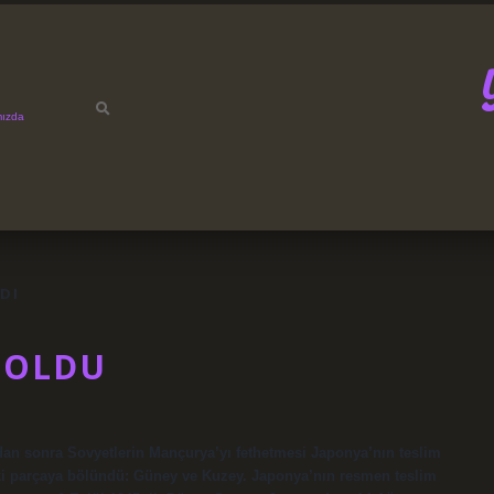
mızda
DI
 OLDU
n sonra Sovyetlerin Mançurya’yı fethetmesi Japonya’nın teslim
ki parçaya bölündü: Güney ve Kuzey. Japonya’nın resmen teslim