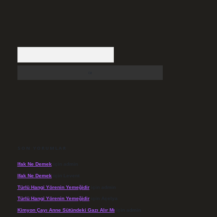
Arama
SON YORUMLAR
Ifak Ne Demek
için
admin
Ifak Ne Demek
için
Levent
Türlü Hangi Yörenin Yemeğidir
için
admin
Türlü Hangi Yörenin Yemeğidir
için
Açelya
Kimyon Çayı Anne Sütündeki Gazı Alır Mı
için
admin