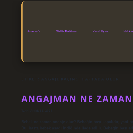
Anasayfa
Gizlilik Politikası
Yasal Uyarı
Hakkı
ETIKET:
ANGAJE KAÇINCI HAFTADA OLUR
ANGAJMAN NE ZAMAN
Tarih: Aralık 31, 2024
Bebek ne zaman angaje olur? Bebeğin başı kapalıdır, yani beb
Bu, hasta bebek aşağı indiğinde ifade edilir. Bebeğin başı 