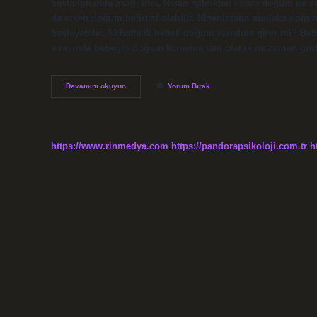
başlangıcında aşağı iner. Nişan geldikten sonra doğum ne 
da erken doğum belirtisi olabilir. Nişanlanma mutlaka doğ
başlayabilir. 30 haftalık bebek doğum kanalına girer mi? 
sırasında bebeğin doğum kanalına tam olarak ne zaman girdiği
Angajman
Devamını okuyun
Yorum Bırak
Ne
Zaman
Olur
https://www.rinmedya.com
https://pandorapsikoloji.com.tr
h