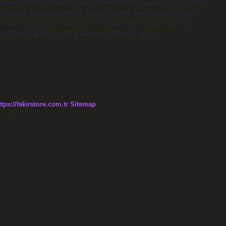
zaman başlar? Gebeliğin erken dönemlerinde mukus tıkacının kaybı
um olacağı anlamına gelmez. Doğum birkaç saat veya gün içinde
Bebek rahimde doğum kanalına ne zaman girer? Doğum süreci
 belli değildir, ancak genellikle gebeliğin 36 ila…
ttps://fakirstore.com.tr
Sitemap