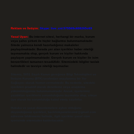
Reklam ve İletişim:
Skype: live:.cid.575569c608265c69
Yasal Uyarı:
Bu internet sitesi, herhangi bir marka, kurum
veya şahıs şirketi ile hiçbir bağlantısı bulunmamaktadır.
Sitede yalnızca kendi hazırladığımız makaleler
paylaşılmaktadır. Burada yer alan içerikler haber niteliği
taşımamakta olup, gerçek kurum ve kişiler hakkında
paylaşım yapılmamaktadır. Gerçek kurum ve kişiler ile isim
benzerlikleri tamamen tesadüfidir. Sitemizdeki bilgiler taslak
halindedir ve tavsiye niteliği taşımazlar.
Sitemiz, 5651 Sayılı Kanun gereğince Bilgi Teknolojileri ve
İletişim Kurumu (BTK) tarafından onaylanmış bir Yer
Sağlayıcı olarak hizmet vermektedir. Bu nedenle, sitedeki
içerikleri proaktif olarak denetleme veya araştırma
yükümlülüğümüz bulunmamaktadır. Ancak, üyelerimiz
yazdıkları içeriklerin sorumluluğunu taşımakta olup, siteye
üye olarak bu sorumluluğu kabul etmiş sayılırlar.
Hukuka ve yasal düzenlemelere aykırı olduğunu
düşündüğünüz içerikleri,
backlinkpanelicomtr@gmail.com
adresine bildirmeniz halinde, ilgili içerikler yasal süre
içerisinde sitemizden kaldırılacaktır.