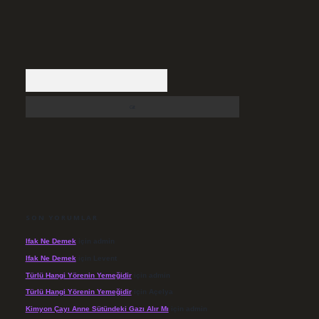
Arama
SON YORUMLAR
Ifak Ne Demek
için
admin
Ifak Ne Demek
için
Levent
Türlü Hangi Yörenin Yemeğidir
için
admin
Türlü Hangi Yörenin Yemeğidir
için
Açelya
Kimyon Çayı Anne Sütündeki Gazı Alır Mı
için
admin