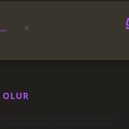
mızda
 OLUR
eğin başı annenin kemikli pelvisine (çatısına) doğru alçalmıştır.
erken gebeliklerde 38. haftada ve prematüre bebeklerde doğumun