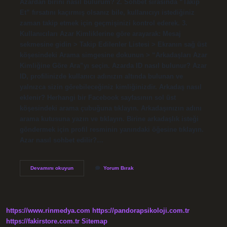
Azardan birini nasıl bulurum? 2. Sohbet sırasında “Takip
Et” fırsatını kaçırmış olsanız bile, kullanıcıyı istediğiniz
zaman takip etmek için geçmişinizi kontrol ederek. 3.
Kullanıcıları Azar Kimliklerine göre arayarak: Mesaj
sekmesine gidin > Takip Edilenler Listesi > Ekranın sağ üst
köşesindeki Arama simgesine dokunun > “Arkadaşları Azar
Kimliğine Göre Ara”yı seçin. Azarda ID nasıl bulunur? Azar
ID, profilinizde kullanıcı adınızın altında bulunan ve
yalnızca sizin görebileceğiniz kimliğinizdir. Arkadaş nasıl
eklenir? Herhangi bir Facebook sayfasının sol üst
köşesindeki arama çubuğuna tıklayın. Arkadaşınızın adını
arama kutusuna yazın ve tıklayın. Birine arkadaşlık isteği
göndermek için profil resminin yanındaki öğesine tıklayın.
Azar nasıl sohbet edilir?…
Azar
Devamını okuyun
Yorum Bırak
Nasıl
Arkadaş
Eklenir
https://www.rinmedya.com
https://pandorapsikoloji.com.tr
https://fakirstore.com.tr
Sitemap