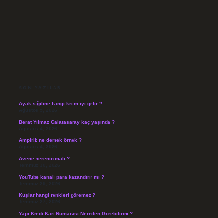
SIDEBAR
SON YAZILAR
Ayak siğiline hangi krem iyi gelir ?
Ağustos 5, 2026
Berat Yılmaz Galatasaray kaç yaşında ?
Ağustos 4, 2026
Ampirik ne demek örnek ?
Ağustos 4, 2026
Avene nerenin malı ?
Temmuz 30, 2026
YouTube kanalı para kazandırır mı ?
Temmuz 29, 2026
Kuşlar hangi renkleri göremez ?
Temmuz 27, 2026
Yapı Kredi Kart Numarası Nereden Görebilirim ?