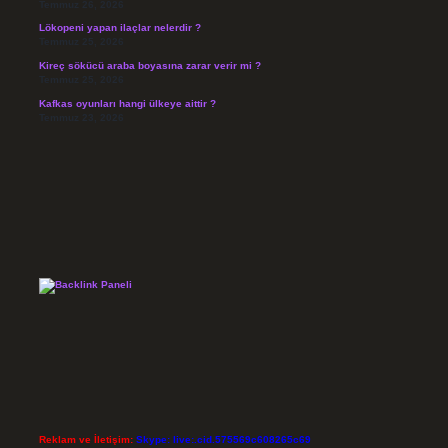
Temmuz 26, 2026
Lökopeni yapan ilaçlar nelerdir ?
Temmuz 25, 2026
Kireç sökücü araba boyasına zarar verir mi ?
Temmuz 25, 2026
Kafkas oyunları hangi ülkeye aittir ?
Temmuz 23, 2026
Reklam ve İletişim:
Skype: live:.cid.575569c608265c69