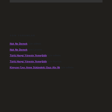
SON YORUMLAR
Ifak Ne Demek
için
admin
Ifak Ne Demek
için
Levent
Türlü Hangi Yörenin Yemeğidir
için
admin
Türlü Hangi Yörenin Yemeğidir
için
Açelya
Kimyon Çayı Anne Sütündeki Gazı Alır Mı
için
admin