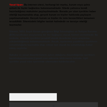
Yasal Uyarı:
Bu internet sitesi, herhangi bir marka, kurum veya şahıs
şirketi ile hiçbir bağlantısı bulunmamaktadır. Sitede yalnızca kendi
hazırladığımız makaleler paylaşılmaktadır. Burada yer alan içerikler haber
niteliği taşımamakta olup, gerçek kurum ve kişiler hakkında paylaşım
yapılmamaktadır. Gerçek kurum ve kişiler ile isim benzerlikleri tamamen
tesadüfidir. Sitemizdeki bilgiler taslak halindedir ve tavsiye niteliği
taşımazlar.
Sitemiz, 5651 Sayılı Kanun gereğince Bilgi Teknolojileri ve İletişim Kurumu
(BTK) tarafından onaylanmış bir Yer Sağlayıcı olarak hizmet vermektedir. Bu
nedenle, sitedeki içerikleri proaktif olarak denetleme veya araştırma
yükümlülüğümüz bulunmamaktadır. Ancak, üyelerimiz yazdıkları içeriklerin
sorumluluğunu taşımakta olup, siteye üye olarak bu sorumluluğu kabul
etmiş sayılırlar.
Hukuka ve yasal düzenlemelere aykırı olduğunu düşündüğünüz içerikleri,
backlinkpanelicomtr@gmail.com
adresine bildirmeniz halinde, ilgili
içerikler yasal süre içerisinde sitemizden kaldırılacaktır.
Arama