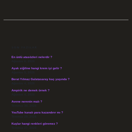
SIDEBAR
SON YAZILAR
En ünlü atasözleri nelerdir ?
Ağustos 6, 2026
Ayak siğiline hangi krem iyi gelir ?
Ağustos 5, 2026
Berat Yılmaz Galatasaray kaç yaşında ?
Ağustos 4, 2026
Ampirik ne demek örnek ?
Ağustos 4, 2026
Avene nerenin malı ?
Temmuz 30, 2026
YouTube kanalı para kazandırır mı ?
Temmuz 29, 2026
Kuşlar hangi renkleri göremez ?
Temmuz 27, 2026