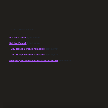
SON YORUMLAR
Ifak Ne Demek
için
admin
Ifak Ne Demek
için
Levent
Türlü Hangi Yörenin Yemeğidir
için
admin
Türlü Hangi Yörenin Yemeğidir
için
Açelya
Kimyon Çayı Anne Sütündeki Gazı Alır Mı
için
admin
/elexbett.net/
betexper.xyz