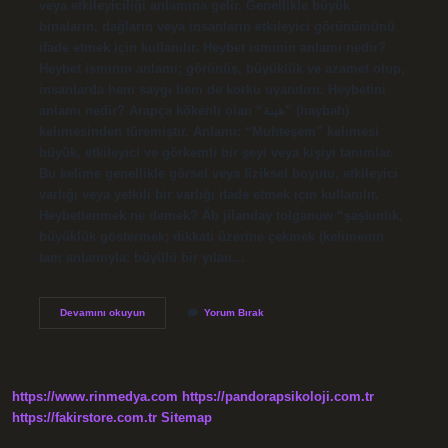
veya etkileyiciliği anlamına gelir. Genellikle büyük
binaların, dağların veya insanların etkileyici görünümünü
ifade etmek için kullanılır. Heybet isminin anlamı nedir?
Heybet isminin anlamı; görünüş, büyüklük ve azamet olup,
insanlarda hem saygı hem de korku uyandırır. Heybetini
anlamı nedir? Arapça kökenli olan “هيبة” (haybah)
kelimesinden türemiştir. Anlamı: “Muhteşem” kelimesi
büyük, etkileyici ve görkemli bir şeyi veya kişiyi tanımlar.
Bu kelime genellikle görsel veya fiziksel boyutu, etkileyici
varlığı veya yetkili bir varlığı ifade etmek için kullanılır.
Heybetlenmek ne demek? Äb jilanday tolganuw “şaşkınlık,
büyüklük göstermek; dikkati üzerine çekmek (kelimenin
tam anlamıyla: büyülü bir yılan…
Heybet
Devamını okuyun
Yorum Bırak
Türkçe
Mi
https://www.rinmedya.com
https://pandorapsikoloji.com.tr
https://fakirstore.com.tr
Sitemap