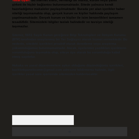
Yasal Uyarı:
Bu internet sitesi, herhangi bir marka, kurum veya şahıs
şirketi ile hiçbir bağlantısı bulunmamaktadır. Sitede yalnızca kendi
hazırladığımız makaleler paylaşılmaktadır. Burada yer alan içerikler haber
niteliği taşımamakta olup, gerçek kurum ve kişiler hakkında paylaşım
yapılmamaktadır. Gerçek kurum ve kişiler ile isim benzerlikleri tamamen
tesadüfidir. Sitemizdeki bilgiler taslak halindedir ve tavsiye niteliği
taşımazlar.
Sitemiz, 5651 Sayılı Kanun gereğince Bilgi Teknolojileri ve İletişim Kurumu
(BTK) tarafından onaylanmış bir Yer Sağlayıcı olarak hizmet vermektedir. Bu
nedenle, sitedeki içerikleri proaktif olarak denetleme veya araştırma
yükümlülüğümüz bulunmamaktadır. Ancak, üyelerimiz yazdıkları içeriklerin
sorumluluğunu taşımakta olup, siteye üye olarak bu sorumluluğu kabul
etmiş sayılırlar.
Hukuka ve yasal düzenlemelere aykırı olduğunu düşündüğünüz içerikleri,
backlinkpanelicomtr@gmail.com
adresine bildirmeniz halinde, ilgili
içerikler yasal süre içerisinde sitemizden kaldırılacaktır.
Arama