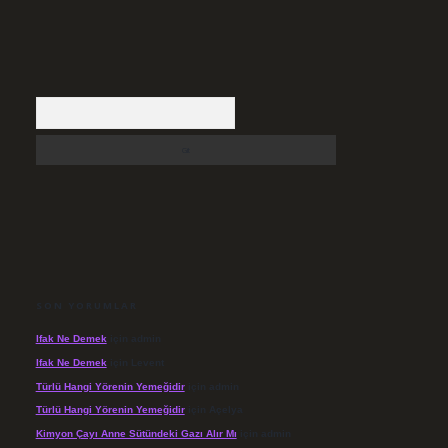
Arama
SON YORUMLAR
Ifak Ne Demek
için
admin
Ifak Ne Demek
için
Levent
Türlü Hangi Yörenin Yemeğidir
için
admin
Türlü Hangi Yörenin Yemeğidir
için
Açelya
Kimyon Çayı Anne Sütündeki Gazı Alır Mı
için
admin