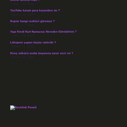
Temmuz 30, 2026
YouTube kanalı para kazandırır mı ?
Temmuz 29, 2026
Kuşlar hangi renkleri göremez ?
Temmuz 27, 2026
Yapı Kredi Kart Numarası Nereden Görebilirim ?
Temmuz 26, 2026
Lökopeni yapan ilaçlar nelerdir ?
Temmuz 25, 2026
Kireç sökücü araba boyasına zarar verir mi ?
Temmuz 25, 2026