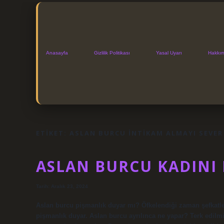
Anasayfa
Gizlilik Politikası
Yasal Uyarı
Hakkı
ETIKET:
ASLAN BURCU INTIKAM ALMAYI SEVER
ASLAN BURCU KADINI
Tarih: Aralık 23, 2024
Aslan burcu pişmanlık duyar mı? Öfkelendiği zaman şefkatle, 
pişmanlık duyar. Aslan burcu ayrılınca ne yapar? Terk edilmiş