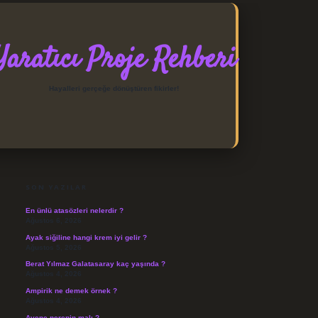
Yaratıcı Proje Rehberi
Hayalleri gerçeğe dönüştüren fikirler!
SIDEBAR
https://elexbett.net/
betexpe
SON YAZILAR
En ünlü atasözleri nelerdir ?
Ağustos 6, 2026
Ayak siğiline hangi krem iyi gelir ?
Ağustos 5, 2026
Berat Yılmaz Galatasaray kaç yaşında ?
Ağustos 4, 2026
Ampirik ne demek örnek ?
Ağustos 4, 2026
Avene nerenin malı ?