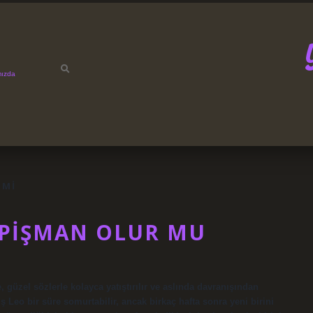
mızda
 MI
 PIŞMAN OLUR MU
güzel sözlerle kolayca yatıştırılır ve aslında davranışından
 Leo bir süre somurtabilir, ancak birkaç hafta sonra yeni birini