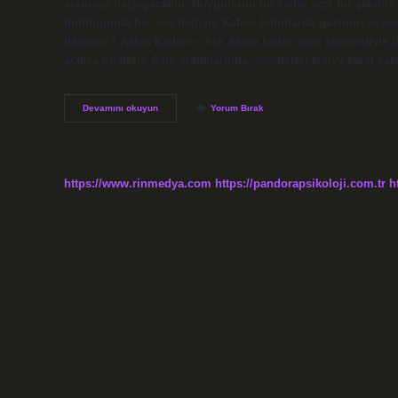
aramaya başlayacaktır. Duygularını bu kadar açık bir şekilde 
bulduğunda her şey değişir. Kafası bulutlarda gezinmeye başl
davranır? Aslan Kadını – Aşk Aslan kadını ateş elementiyle ili
açıkça gösterir. Aşık olduklarında, sevdikleri kişiye karşı şa
Aslan
Devamını okuyun
Yorum Bırak
Burcu
Kadını
Pişman
Olur
Mu
https://www.rinmedya.com
https://pandorapsikoloji.com.tr
h