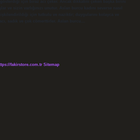
gösterdiği için biraz acı çeker. Ancak dikkatini çeken başka birini
ar ve sizin varlığınızı unutur. Aslan burcu kadını severse nasıl
şkilendirildiği için tutkulu ve naziktir; duygularını kolayca ve
kacı, sadık ve çok cömerttirler. Aslan burcu…
ttps://fakirstore.com.tr
Sitemap