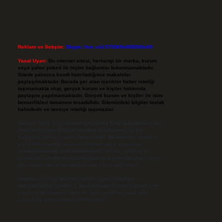
Reklam ve İletişim:
Skype: live:.cid.575569c608265c69
Yasal Uyarı:
Bu internet sitesi, herhangi bir marka, kurum
veya şahıs şirketi ile hiçbir bağlantısı bulunmamaktadır.
Sitede yalnızca kendi hazırladığımız makaleler
paylaşılmaktadır. Burada yer alan içerikler haber niteliği
taşımamakta olup, gerçek kurum ve kişiler hakkında
paylaşım yapılmamaktadır. Gerçek kurum ve kişiler ile isim
benzerlikleri tamamen tesadüfidir. Sitemizdeki bilgiler taslak
halindedir ve tavsiye niteliği taşımazlar.
Sitemiz, 5651 Sayılı Kanun gereğince Bilgi Teknolojileri ve
İletişim Kurumu (BTK) tarafından onaylanmış bir Yer
Sağlayıcı olarak hizmet vermektedir. Bu nedenle, sitedeki
içerikleri proaktif olarak denetleme veya araştırma
yükümlülüğümüz bulunmamaktadır. Ancak, üyelerimiz
yazdıkları içeriklerin sorumluluğunu taşımakta olup, siteye
üye olarak bu sorumluluğu kabul etmiş sayılırlar.
Hukuka ve yasal düzenlemelere aykırı olduğunu
düşündüğünüz içerikleri,
backlinkpanelicomtr@gmail.com
adresine bildirmeniz halinde, ilgili içerikler yasal süre
içerisinde sitemizden kaldırılacaktır.