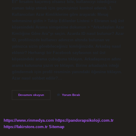
Et” fırsatını kaçırmış olsanız bile, kullanıcıyı istediğiniz
zaman takip etmek için geçmişinizi kontrol ederek. 3.
Kullanıcıları Azar Kimliklerine göre arayarak: Mesaj
sekmesine gidin > Takip Edilenler Listesi > Ekranın sağ üst
köşesindeki Arama simgesine dokunun > “Arkadaşları Azar
Kimliğine Göre Ara”yı seçin. Azarda ID nasıl bulunur? Azar
ID, profilinizde kullanıcı adınızın altında bulunan ve
yalnızca sizin görebileceğiniz kimliğinizdir. Arkadaş nasıl
eklenir? Herhangi bir Facebook sayfasının sol üst
köşesindeki arama çubuğuna tıklayın. Arkadaşınızın adını
arama kutusuna yazın ve tıklayın. Birine arkadaşlık isteği
göndermek için profil resminin yanındaki öğesine tıklayın.
Azar nasıl sohbet edilir?…
Azar
Devamını okuyun
Yorum Bırak
Nasıl
Arkadaş
Eklenir
https://www.rinmedya.com
https://pandorapsikoloji.com.tr
https://fakirstore.com.tr
Sitemap