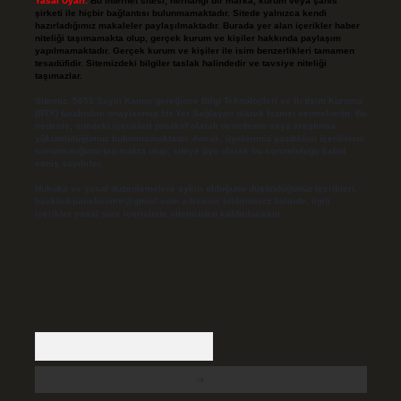
Yasal Uyarı:
Bu internet sitesi, herhangi bir marka, kurum veya şahıs
şirketi ile hiçbir bağlantısı bulunmamaktadır. Sitede yalnızca kendi
hazırladığımız makaleler paylaşılmaktadır. Burada yer alan içerikler haber
niteliği taşımamakta olup, gerçek kurum ve kişiler hakkında paylaşım
yapılmamaktadır. Gerçek kurum ve kişiler ile isim benzerlikleri tamamen
tesadüfidir. Sitemizdeki bilgiler taslak halindedir ve tavsiye niteliği
taşımazlar.
Sitemiz, 5651 Sayılı Kanun gereğince Bilgi Teknolojileri ve İletişim Kurumu
(BTK) tarafından onaylanmış bir Yer Sağlayıcı olarak hizmet vermektedir. Bu
nedenle, sitedeki içerikleri proaktif olarak denetleme veya araştırma
yükümlülüğümüz bulunmamaktadır. Ancak, üyelerimiz yazdıkları içeriklerin
sorumluluğunu taşımakta olup, siteye üye olarak bu sorumluluğu kabul
etmiş sayılırlar.
Hukuka ve yasal düzenlemelere aykırı olduğunu düşündüğünüz içerikleri,
backlinkpanelicomtr@gmail.com
adresine bildirmeniz halinde, ilgili
içerikler yasal süre içerisinde sitemizden kaldırılacaktır.
Arama