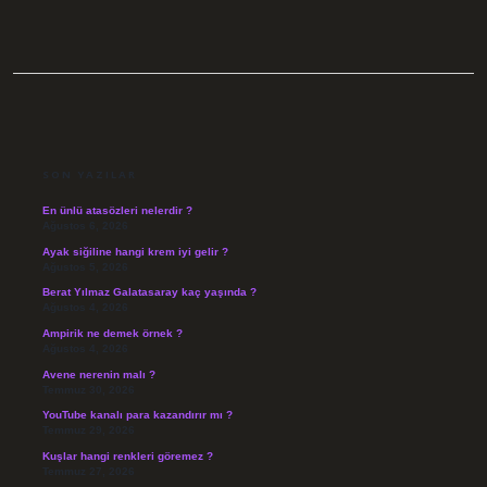
SIDEBAR
SON YAZILAR
En ünlü atasözleri nelerdir ?
Ağustos 6, 2026
Ayak siğiline hangi krem iyi gelir ?
Ağustos 5, 2026
Berat Yılmaz Galatasaray kaç yaşında ?
Ağustos 4, 2026
Ampirik ne demek örnek ?
Ağustos 4, 2026
Avene nerenin malı ?
Temmuz 30, 2026
YouTube kanalı para kazandırır mı ?
Temmuz 29, 2026
Kuşlar hangi renkleri göremez ?
Temmuz 27, 2026