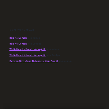
SON YORUMLAR
Ifak Ne Demek
için
admin
Ifak Ne Demek
için
Levent
Türlü Hangi Yörenin Yemeğidir
için
admin
Türlü Hangi Yörenin Yemeğidir
için
Açelya
Kimyon Çayı Anne Sütündeki Gazı Alır Mı
için
admin
//elexbett.net/
betexper.xyz