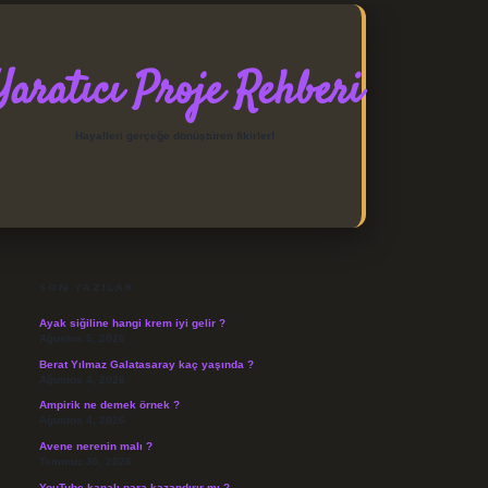
Yaratıcı Proje Rehberi
Hayalleri gerçeğe dönüştüren fikirler!
SIDEBAR
https://elexbett.net/
betexper
SON YAZILAR
Ayak siğiline hangi krem iyi gelir ?
Ağustos 5, 2026
Berat Yılmaz Galatasaray kaç yaşında ?
Ağustos 4, 2026
Ampirik ne demek örnek ?
Ağustos 4, 2026
Avene nerenin malı ?
Temmuz 30, 2026
YouTube kanalı para kazandırır mı ?