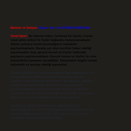
Reklam ve İletişim:
Skype: live:.cid.575569c608265c69
Yasal Uyarı:
Bu internet sitesi, herhangi bir marka, kurum
veya şahıs şirketi ile hiçbir bağlantısı bulunmamaktadır.
Sitede yalnızca kendi hazırladığımız makaleler
paylaşılmaktadır. Burada yer alan içerikler haber niteliği
taşımamakta olup, gerçek kurum ve kişiler hakkında
paylaşım yapılmamaktadır. Gerçek kurum ve kişiler ile isim
benzerlikleri tamamen tesadüfidir. Sitemizdeki bilgiler taslak
halindedir ve tavsiye niteliği taşımazlar.
Sitemiz, 5651 Sayılı Kanun gereğince Bilgi Teknolojileri ve
İletişim Kurumu (BTK) tarafından onaylanmış bir Yer
Sağlayıcı olarak hizmet vermektedir. Bu nedenle, sitedeki
içerikleri proaktif olarak denetleme veya araştırma
yükümlülüğümüz bulunmamaktadır. Ancak, üyelerimiz
yazdıkları içeriklerin sorumluluğunu taşımakta olup, siteye
üye olarak bu sorumluluğu kabul etmiş sayılırlar.
Hukuka ve yasal düzenlemelere aykırı olduğunu
düşündüğünüz içerikleri,
backlinkpanelicomtr@gmail.com
adresine bildirmeniz halinde, ilgili içerikler yasal süre
içerisinde sitemizden kaldırılacaktır.