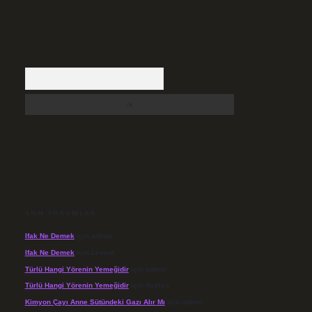
Arama
SON YORUMLAR
Ifak Ne Demek
için
admin
Ifak Ne Demek
için
Levent
Türlü Hangi Yörenin Yemeğidir
için
admin
Türlü Hangi Yörenin Yemeğidir
için
Açelya
Kimyon Çayı Anne Sütündeki Gazı Alır Mı
için
admin