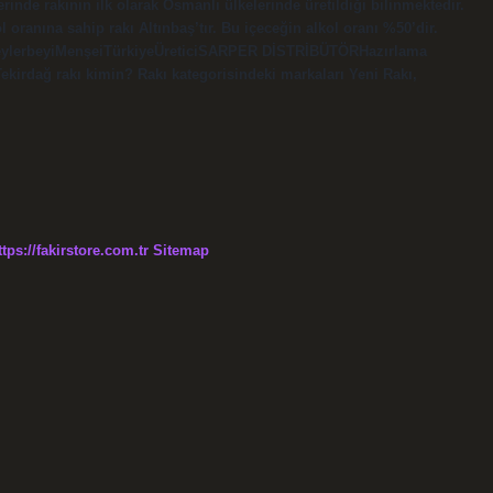
de rakının ilk olarak Osmanlı ülkelerinde üretildiği bilinmektedir.
 oranına sahip rakı Altınbaş’tır. Bu içeceğin alkol oranı %50’dir.
BeylerbeyiMenşei‎TürkiyeÜretici‎SARPER DİSTRİBÜTÖRHazırlama
 Tekirdağ rakı kimin? Rakı kategorisindeki markaları Yeni Rakı,
ttps://fakirstore.com.tr
Sitemap