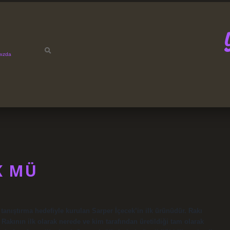
mızda
K MÜ
le tanıştırma hedefiyle kurulan Sarper İçecek’in ilk ürünüdür. Rakı
 Rakının ilk olarak nerede ve kim tarafından üretildiği tam olarak