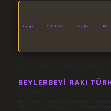
Anasayfa
Gizlilik Politikası
Yasal Uyarı
Hakkı
ETIKET:
BAHRIYELI RAKIYI KIM ÜRETIYOR
BEYLERBEYI RAKI TÜR
Tarih: Ocak 12, 2025
Beylerbeyi rakı kime ait? Beylerbeyi, ülkemizi kaliteli rakı i
Türk malı mı? Rakı, Türkiye’ye özgü geleneksel bir içecektir.