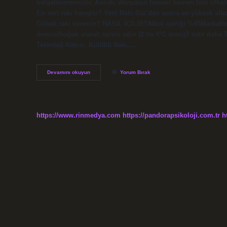
belgelenmemiştir. Ancak, dünyanın hemen hemen tüm ülkelerin
En sert rakı hangisi? Yeni Rakı Giz’den sonra en yüksek alkol
Göbek rakı nerenin? NASIL İÇİLİR?Alkol içeriği %45Marka‎
önerisi‎Soğuk olarak servis edin (2 ila 4°C arası)3 satır daha
Tekirdağ Rakısı, Kulübü Rakı,…
Beylerbeyi
Devamını okuyun
Yorum Bırak
Rakı
Türk
Mü
https://www.rinmedya.com
https://pandorapsikoloji.com.tr
h