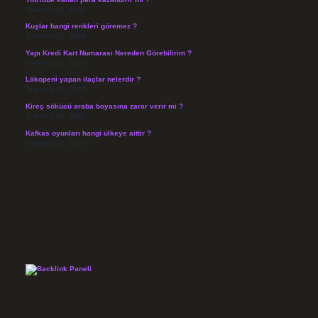
Temmuz 29, 2026
Kuşlar hangi renkleri göremez ?
Temmuz 27, 2026
Yapı Kredi Kart Numarası Nereden Görebilirim ?
Temmuz 26, 2026
Lökopeni yapan ilaçlar nelerdir ?
Temmuz 25, 2026
Kireç sökücü araba boyasına zarar verir mi ?
Temmuz 25, 2026
Kafkas oyunları hangi ülkeye aittir ?
Temmuz 23, 2026