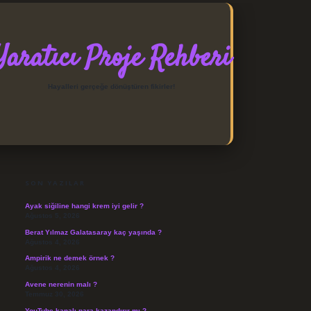
Yaratıcı Proje Rehberi
Hayalleri gerçeğe dönüştüren fikirler!
SIDEBAR
https://elexbett.net/
betexpe
SON YAZILAR
Ayak siğiline hangi krem iyi gelir ?
Ağustos 5, 2026
Berat Yılmaz Galatasaray kaç yaşında ?
Ağustos 4, 2026
Ampirik ne demek örnek ?
Ağustos 4, 2026
Avene nerenin malı ?
Temmuz 30, 2026
YouTube kanalı para kazandırır mı ?