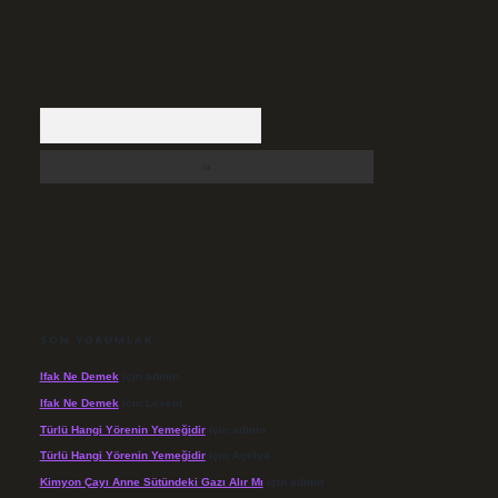
Arama
SON YORUMLAR
Ifak Ne Demek
için
admin
Ifak Ne Demek
için
Levent
Türlü Hangi Yörenin Yemeğidir
için
admin
Türlü Hangi Yörenin Yemeğidir
için
Açelya
Kimyon Çayı Anne Sütündeki Gazı Alır Mı
için
admin