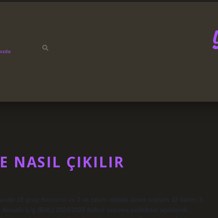
mızda
E NASIL ÇIKILIR
nunda 10 grup birincisi ve 2 ek takım olmak üzere toplam 12 takım 3.
 Amatör Lig (BAL) 2024/2025 futbol sezonu politikası açıklandı.