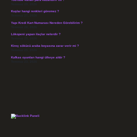
Temmuz 29, 2026
Kuşlar hangi renkleri göremez ?
Temmuz 27, 2026
Yapı Kredi Kart Numarası Nereden Görebilirim ?
Temmuz 26, 2026
Lökopeni yapan ilaçlar nelerdir ?
Temmuz 25, 2026
Kireç sökücü araba boyasına zarar verir mi ?
Temmuz 25, 2026
Kafkas oyunları hangi ülkeye aittir ?
Temmuz 23, 2026