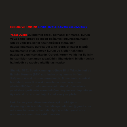
Reklam ve İletişim:
Skype: live:.cid.575569c608265c69
Yasal Uyarı:
Bu internet sitesi, herhangi bir marka, kurum
veya şahıs şirketi ile hiçbir bağlantısı bulunmamaktadır.
Sitede yalnızca kendi hazırladığımız makaleler
paylaşılmaktadır. Burada yer alan içerikler haber niteliği
taşımamakta olup, gerçek kurum ve kişiler hakkında
paylaşım yapılmamaktadır. Gerçek kurum ve kişiler ile isim
benzerlikleri tamamen tesadüfidir. Sitemizdeki bilgiler taslak
halindedir ve tavsiye niteliği taşımazlar.
Sitemiz, 5651 Sayılı Kanun gereğince Bilgi Teknolojileri ve
İletişim Kurumu (BTK) tarafından onaylanmış bir Yer
Sağlayıcı olarak hizmet vermektedir. Bu nedenle, sitedeki
içerikleri proaktif olarak denetleme veya araştırma
yükümlülüğümüz bulunmamaktadır. Ancak, üyelerimiz
yazdıkları içeriklerin sorumluluğunu taşımakta olup, siteye
üye olarak bu sorumluluğu kabul etmiş sayılırlar.
Hukuka ve yasal düzenlemelere aykırı olduğunu
düşündüğünüz içerikleri,
backlinkpanelicomtr@gmail.com
adresine bildirmeniz halinde, ilgili içerikler yasal süre
içerisinde sitemizden kaldırılacaktır.