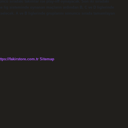
ncü sıradaki takımlar ise play-off oynayacak. Son iki sıradaki
ölge lig sisteminde oynanan maçların ardından B, C ve D liglerinde
ükselecek. A ve B liglerinde gruplarını sonuncu sırada tamamlayan
ttps://fakirstore.com.tr
Sitemap