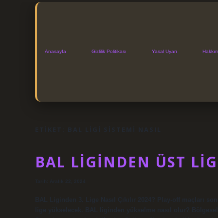
Anasayfa
Gizlilik Politikası
Yasal Uyarı
Hakkı
ETIKET:
BAL LIGI SISTEMI NASIL
BAL LIGINDEN ÜST LIG
Tarih: Aralık 22, 2024
BAL Liginden 3. Lige Nasıl Çıkılır 2024? Play-off maçları so
lige yükselecek. BAL liginden yükselme nasıl olur? Bölgesel