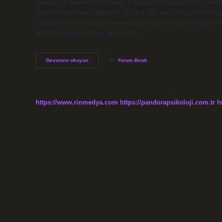
Şampiyon takımlar doğrudan 3. lige yükselecek, ikinci ve üçü
takımlar ise ligden düşecek. Bir üst lige nasıl çıkılır? İki b
gruplarını birinci sırada tamamlayan takımlar bir üst lige y
takımlar ise bir alt lige düşecek.…
Bal
Devamını okuyun
Yorum Bırak
Liginden
Üst
Lige
Nasıl
Çıkılır
https://www.rinmedya.com
https://pandorapsikoloji.com.tr
h