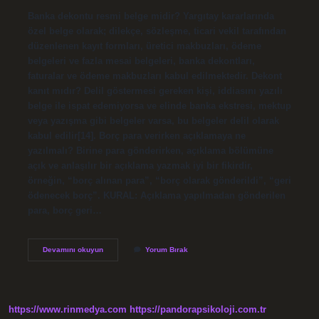
Banka dekontu resmi belge midir? Yargıtay kararlarında
özel belge olarak; dilekçe, sözleşme, ticari vekil tarafından
düzenlenen kayıt formları, üretici makbuzları, ödeme
belgeleri ve fazla mesai belgeleri, banka dekontları,
faturalar ve ödeme makbuzları kabul edilmektedir. Dekont
kanıt mıdır? Delil göstermesi gereken kişi, iddiasını yazılı
belge ile ispat edemiyorsa ve elinde banka ekstresi, mektup
veya yazışma gibi belgeler varsa, bu belgeler delil olarak
kabul edilir[14]. Borç para verirken açıklamaya ne
yazılmalı? Birine para gönderirken, açıklama bölümüne
açık ve anlaşılır bir açıklama yazmak iyi bir fikirdir,
örneğin, “borç alınan para”, “borç olarak gönderildi”, “geri
ödenecek borç”. KURAL: Açıklama yapılmadan gönderilen
para, borç geri…
Açıklamalı
Devamını okuyun
Yorum Bırak
Banka
Dekontu
Delil
Sayılır
Mı
https://www.rinmedya.com
https://pandorapsikoloji.com.tr