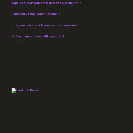
Yapı Kredi Kart Numarası Nereden Görebilirim ?
Temmuz 26, 2026
Lökopeni yapan ilaçlar nelerdir ?
Temmuz 25, 2026
Kireç sökücü araba boyasına zarar verir mi ?
Temmuz 25, 2026
Kafkas oyunları hangi ülkeye aittir ?
Temmuz 23, 2026