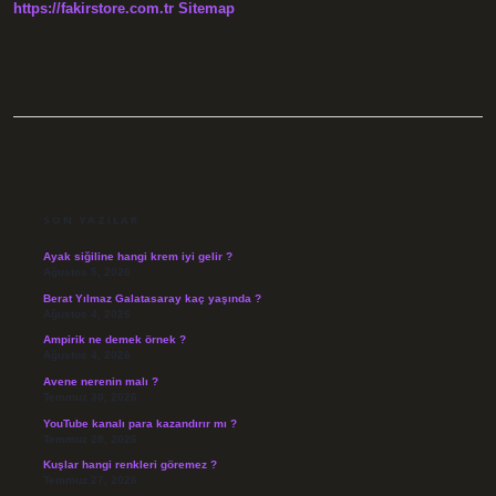
https://fakirstore.com.tr
Sitemap
SIDEBAR
SON YAZILAR
Ayak siğiline hangi krem iyi gelir ?
Ağustos 5, 2026
Berat Yılmaz Galatasaray kaç yaşında ?
Ağustos 4, 2026
Ampirik ne demek örnek ?
Ağustos 4, 2026
Avene nerenin malı ?
Temmuz 30, 2026
YouTube kanalı para kazandırır mı ?
Temmuz 29, 2026
Kuşlar hangi renkleri göremez ?
Temmuz 27, 2026