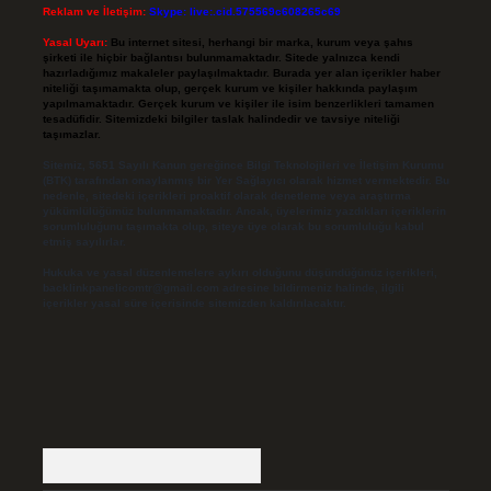
Reklam ve İletişim:
Skype: live:.cid.575569c608265c69
Yasal Uyarı:
Bu internet sitesi, herhangi bir marka, kurum veya şahıs
şirketi ile hiçbir bağlantısı bulunmamaktadır. Sitede yalnızca kendi
hazırladığımız makaleler paylaşılmaktadır. Burada yer alan içerikler haber
niteliği taşımamakta olup, gerçek kurum ve kişiler hakkında paylaşım
yapılmamaktadır. Gerçek kurum ve kişiler ile isim benzerlikleri tamamen
tesadüfidir. Sitemizdeki bilgiler taslak halindedir ve tavsiye niteliği
taşımazlar.
Sitemiz, 5651 Sayılı Kanun gereğince Bilgi Teknolojileri ve İletişim Kurumu
(BTK) tarafından onaylanmış bir Yer Sağlayıcı olarak hizmet vermektedir. Bu
nedenle, sitedeki içerikleri proaktif olarak denetleme veya araştırma
yükümlülüğümüz bulunmamaktadır. Ancak, üyelerimiz yazdıkları içeriklerin
sorumluluğunu taşımakta olup, siteye üye olarak bu sorumluluğu kabul
etmiş sayılırlar.
Hukuka ve yasal düzenlemelere aykırı olduğunu düşündüğünüz içerikleri,
backlinkpanelicomtr@gmail.com
adresine bildirmeniz halinde, ilgili
içerikler yasal süre içerisinde sitemizden kaldırılacaktır.
Arama