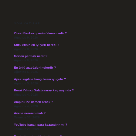
SIDEBAR
SON YAZILAR
Ziraat Bankası peşin ödeme nedir ?
Ağustos 9, 2026
Kuzu etinin en iyi yeri neresi ?
Ağustos 8, 2026
Morton parmak nedir ?
Ağustos 8, 2026
En ünlü atasözleri nelerdir ?
Ağustos 6, 2026
Ayak siğiline hangi krem iyi gelir ?
Ağustos 5, 2026
Berat Yılmaz Galatasaray kaç yaşında ?
Ağustos 4, 2026
Ampirik ne demek örnek ?
Ağustos 4, 2026
Avene nerenin malı ?
Temmuz 30, 2026
YouTube kanalı para kazandırır mı ?
Temmuz 29, 2026