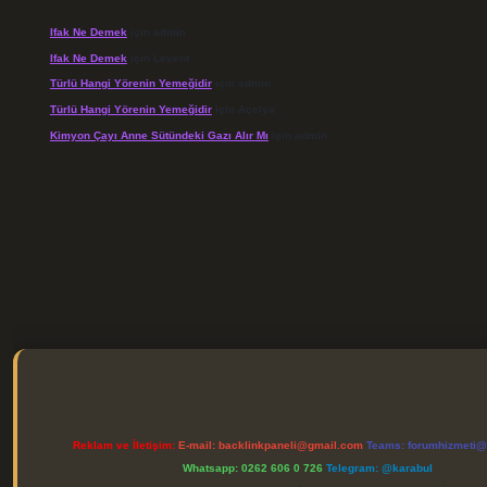
Ifak Ne Demek
için
admin
Ifak Ne Demek
için
Levent
Türlü Hangi Yörenin Yemeğidir
için
admin
Türlü Hangi Yörenin Yemeğidir
için
Açelya
Kimyon Çayı Anne Sütündeki Gazı Alır Mı
için
admin
xper.xyz
Reklam ve İletişim:
E-mail:
backlinkpaneli@gmail.com
Teams:
forumhizmeti
Whatsapp: 0262 606 0 726
Telegram: @karabul