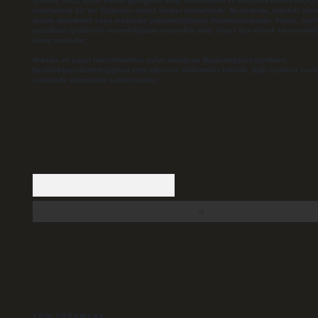
Sitemiz, 5651 Sayılı Kanun gereğince Bilgi Teknolojileri ve İletişim Kurumu (BTK) 
onaylanmış bir Yer Sağlayıcı olarak hizmet vermektedir. Bu nedenle, sitedeki içerik
olarak denetleme veya araştırma yükümlülüğümüz bulunmamaktadır. Ancak, üyel
yazdıkları içeriklerin sorumluluğunu taşımakta olup, siteye üye olarak bu soruml
etmiş sayılırlar.
Hukuka ve yasal düzenlemelere aykırı olduğunu düşündüğünüz içerikleri,
backlinkpanelicomtr@gmail.com
adresine bildirmeniz halinde, ilgili içerikler yasa
içerisinde sitemizden kaldırılacaktır.
Arama
SON YORUMLAR