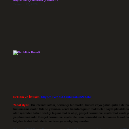
Kuşlar hangi renkleri göremez ?
Temmuz 27, 2026
Reklam ve İletişim:
Skype: live:.cid.575569c608265c69
Yasal Uyarı:
Bu internet sitesi, herhangi bir marka, kurum veya şahıs şirketi ile hi
bulunmamaktadır. Sitede yalnızca kendi hazırladığımız makaleler paylaşılmaktadır
alan içerikler haber niteliği taşımamakta olup, gerçek kurum ve kişiler hakkında 
yapılmamaktadır. Gerçek kurum ve kişiler ile isim benzerlikleri tamamen tesadüfid
bilgiler taslak halindedir ve tavsiye niteliği taşımazlar.