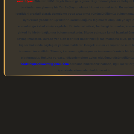
Yasal Uyarı:
Sitemiz, 5651 Sayılı Kanun gereğince Bilgi Teknolojileri ve İletişim
tarafından onaylanmış bir Yer Sağlayıcı olarak hizmet vermektedir. Bu nedenl
içerikleri proaktif olarak denetleme veya araştırma yükümlülüğümüz bulunmamak
üyelerimiz yazdıkları içeriklerin sorumluluğunu taşımakta olup, siteye üye 
sorumluluğu kabul etmiş sayılırlar. Bu internet sitesi, herhangi bir marka, kur
şirketi ile hiçbir bağlantısı bulunmamaktadır. Sitede yalnızca kendi hazırladığı
paylaşılmaktadır. Burada yer alan içerikler haber niteliği taşımamakta olup, ge
kişiler hakkında paylaşım yapılmamaktadır. Gerçek kurum ve kişiler ile isim b
tamamen tesadüfidir. Sitemiz, kar amacı gütmeyen ve tamamen ücretsiz bir bil
platformudur. Hukuka ve yasal düzenlemelere aykırı olduğunu düşündüğünüz i
backlinkpanelicomtr@gmail.com
adresine bildirmeniz halinde, ilgili içerikler
içerisinde sitemizden kaldırılacaktır.