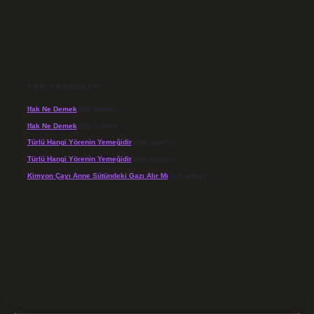
SON YORUMLAR
Ifak Ne Demek
için
admin
Ifak Ne Demek
için
Levent
Türlü Hangi Yörenin Yemeğidir
için
admin
Türlü Hangi Yörenin Yemeğidir
için
Açelya
Kimyon Çayı Anne Sütündeki Gazı Alır Mı
için
admin
/elexbett.net/
betexper.xyz