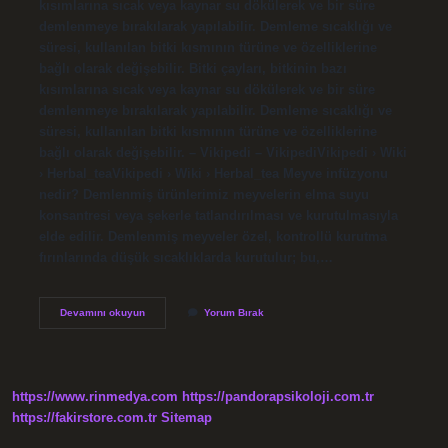
kısımlarına sıcak veya kaynar su dökülerek ve bir süre
demlenmeye bırakılarak yapılabilir. Demleme sıcaklığı ve
süresi, kullanılan bitki kısmının türüne ve özelliklerine
bağlı olarak değişebilir. Bitki çayları, bitkinin bazı
kısımlarına sıcak veya kaynar su dökülerek ve bir süre
demlenmeye bırakılarak yapılabilir. Demleme sıcaklığı ve
süresi, kullanılan bitki kısmının türüne ve özelliklerine
bağlı olarak değişebilir. – Vikipedi – VikipediVikipedi › Wiki
› Herbal_teaVikipedi › Wiki › Herbal_tea Meyve infüzyonu
nedir? Demlenmiş ürünlerimiz meyvelerin elma suyu
konsantresi veya şekerle tatlandırılması ve kurutulmasıyla
elde edilir. Demlenmiş meyveler özel, kontrollü kurutma
fırınlarında düşük sıcaklıklarda kurutulur; bu,…
Çay
Devamını okuyun
Yorum Bırak
Infüzyonu
Nedir
https://www.rinmedya.com
https://pandorapsikoloji.com.tr
https://fakirstore.com.tr
Sitemap