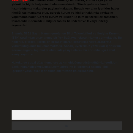
Yasal Uyarı:
Bu internet sitesi, herhangi bir marka, kurum veya şahıs
şirketi ile hiçbir bağlantısı bulunmamaktadır. Sitede yalnızca kendi
hazırladığımız makaleler paylaşılmaktadır. Burada yer alan içerikler haber
niteliği taşımamakta olup, gerçek kurum ve kişiler hakkında paylaşım
yapılmamaktadır. Gerçek kurum ve kişiler ile isim benzerlikleri tamamen
tesadüfidir. Sitemizdeki bilgiler taslak halindedir ve tavsiye niteliği
taşımazlar.
Sitemiz, 5651 Sayılı Kanun gereğince Bilgi Teknolojileri ve İletişim Kurumu
(BTK) tarafından onaylanmış bir Yer Sağlayıcı olarak hizmet vermektedir. Bu
nedenle, sitedeki içerikleri proaktif olarak denetleme veya araştırma
yükümlülüğümüz bulunmamaktadır. Ancak, üyelerimiz yazdıkları içeriklerin
sorumluluğunu taşımakta olup, siteye üye olarak bu sorumluluğu kabul
etmiş sayılırlar.
Hukuka ve yasal düzenlemelere aykırı olduğunu düşündüğünüz içerikleri,
backlinkpanelicomtr@gmail.com
adresine bildirmeniz halinde, ilgili
içerikler yasal süre içerisinde sitemizden kaldırılacaktır.
Arama