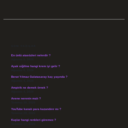
SIDEBAR
SON YAZILAR
En ünlü atasözleri nelerdir ?
Ağustos 6, 2026
Ayak siğiline hangi krem iyi gelir ?
Ağustos 5, 2026
Berat Yılmaz Galatasaray kaç yaşında ?
Ağustos 4, 2026
Ampirik ne demek örnek ?
Ağustos 4, 2026
Avene nerenin malı ?
Temmuz 30, 2026
YouTube kanalı para kazandırır mı ?
Temmuz 29, 2026
Kuşlar hangi renkleri göremez ?
Temmuz 27, 2026