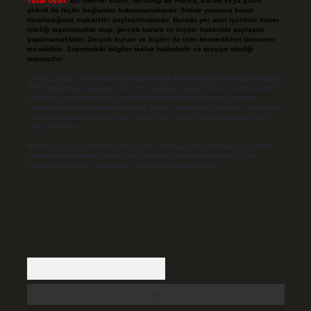
Yasal Uyarı:
Bu internet sitesi, herhangi bir marka, kurum veya şahıs
şirketi ile hiçbir bağlantısı bulunmamaktadır. Sitede yalnızca kendi
hazırladığımız makaleler paylaşılmaktadır. Burada yer alan içerikler haber
niteliği taşımamakta olup, gerçek kurum ve kişiler hakkında paylaşım
yapılmamaktadır. Gerçek kurum ve kişiler ile isim benzerlikleri tamamen
tesadüfidir. Sitemizdeki bilgiler taslak halindedir ve tavsiye niteliği
taşımazlar.
Sitemiz, 5651 Sayılı Kanun gereğince Bilgi Teknolojileri ve İletişim Kurumu
(BTK) tarafından onaylanmış bir Yer Sağlayıcı olarak hizmet vermektedir. Bu
nedenle, sitedeki içerikleri proaktif olarak denetleme veya araştırma
yükümlülüğümüz bulunmamaktadır. Ancak, üyelerimiz yazdıkları içeriklerin
sorumluluğunu taşımakta olup, siteye üye olarak bu sorumluluğu kabul
etmiş sayılırlar.
Hukuka ve yasal düzenlemelere aykırı olduğunu düşündüğünüz içerikleri,
backlinkpanelicomtr@gmail.com
adresine bildirmeniz halinde, ilgili
içerikler yasal süre içerisinde sitemizden kaldırılacaktır.
Arama