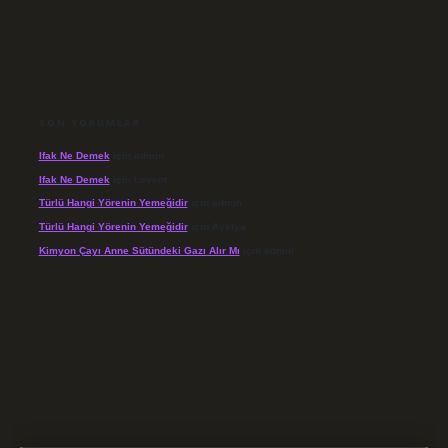
SON YORUMLAR
Ifak Ne Demek
için
admin
Ifak Ne Demek
için
Levent
Türlü Hangi Yörenin Yemeğidir
için
admin
Türlü Hangi Yörenin Yemeğidir
için
Açelya
Kimyon Çayı Anne Sütündeki Gazı Alır Mı
için
admin
s://elexbett.net/
betexper.xyz