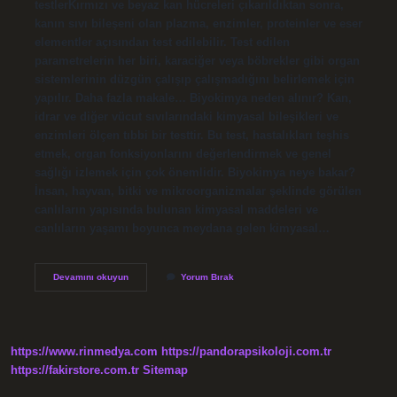
testlerKırmızı ve beyaz kan hücreleri çıkarıldıktan sonra,
kanın sıvı bileşeni olan plazma, enzimler, proteinler ve eser
elementler açısından test edilebilir. Test edilen
parametrelerin her biri, karaciğer veya böbrekler gibi organ
sistemlerinin düzgün çalışıp çalışmadığını belirlemek için
yapılır. Daha fazla makale… Biyokimya neden alınır? Kan,
idrar ve diğer vücut sıvılarındaki kimyasal bileşikleri ve
enzimleri ölçen tıbbi bir testtir. Bu test, hastalıkları teşhis
etmek, organ fonksiyonlarını değerlendirmek ve genel
sağlığı izlemek için çok önemlidir. Biyokimya neye bakar?
İnsan, hayvan, bitki ve mikroorganizmalar şeklinde görülen
canlıların yapısında bulunan kimyasal maddeleri ve
canlıların yaşamı boyunca meydana gelen kimyasal…
Biyokimya
Devamını okuyun
Yorum Bırak
Kanı
Neden
Alınır
https://www.rinmedya.com
https://pandorapsikoloji.com.tr
https://fakirstore.com.tr
Sitemap