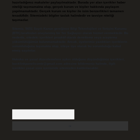
hazırladığımız makaleler paylaşılmaktadır. Burada yer alan içerikler haber
niteliği taşımamakta olup, gerçek kurum ve kişiler hakkında paylaşım
yapılmamaktadır. Gerçek kurum ve kişiler ile isim benzerlikleri tamamen
tesadüfidir. Sitemizdeki bilgiler taslak halindedir ve tavsiye niteliği
taşımazlar.
Sitemiz, 5651 Sayılı Kanun gereğince Bilgi Teknolojileri ve İletişim Kurumu
(BTK) tarafından onaylanmış bir Yer Sağlayıcı olarak hizmet vermektedir. Bu
nedenle, sitedeki içerikleri proaktif olarak denetleme veya araştırma
yükümlülüğümüz bulunmamaktadır. Ancak, üyelerimiz yazdıkları içeriklerin
sorumluluğunu taşımakta olup, siteye üye olarak bu sorumluluğu kabul
etmiş sayılırlar.
Hukuka ve yasal düzenlemelere aykırı olduğunu düşündüğünüz içerikleri,
backlinkpanelicomtr@gmail.com
adresine bildirmeniz halinde, ilgili
içerikler yasal süre içerisinde sitemizden kaldırılacaktır.
Arama