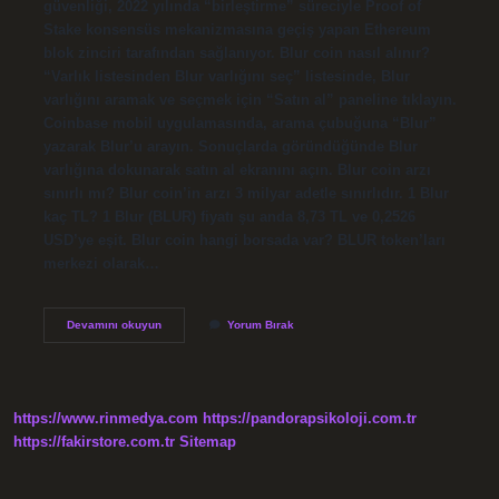
güvenliği, 2022 yılında “birleştirme” süreciyle Proof of
Stake konsensüs mekanizmasına geçiş yapan Ethereum
blok zinciri tarafından sağlanıyor. Blur coin nasıl alınır?
“Varlık listesinden Blur varlığını seç” listesinde, Blur
varlığını aramak ve seçmek için “Satın al” paneline tıklayın.
Coinbase mobil uygulamasında, arama çubuğuna “Blur”
yazarak Blur’u arayın. Sonuçlarda göründüğünde Blur
varlığına dokunarak satın al ekranını açın. Blur coin arzı
sınırlı mı? Blur coin’in arzı 3 milyar adetle sınırlıdır. 1 Blur
kaç TL? 1 Blur (BLUR) fiyatı şu anda 8,73 TL ve 0,2526
USD’ye eşit. Blur coin hangi borsada var? BLUR token’ları
merkezi olarak…
Blur
Devamını okuyun
Yorum Bırak
Coin
Hangi
Platformda
https://www.rinmedya.com
https://pandorapsikoloji.com.tr
https://fakirstore.com.tr
Sitemap