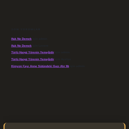
SON YORUMLAR
Ifak Ne Demek
için
admin
Ifak Ne Demek
için
Levent
Türlü Hangi Yörenin Yemeğidir
için
admin
Türlü Hangi Yörenin Yemeğidir
için
Açelya
Kimyon Çayı Anne Sütündeki Gazı Alır Mı
için
admin
/elexbett.net/
betexper.xyz