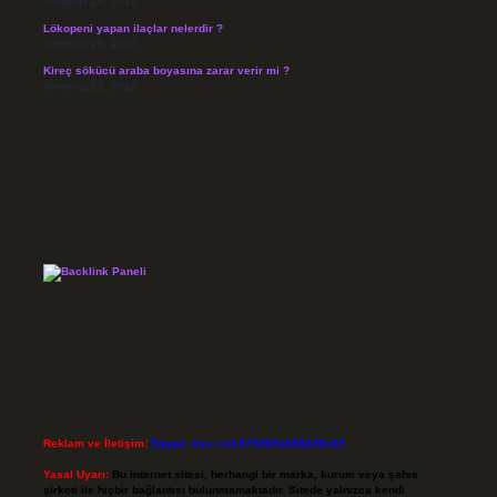
Temmuz 26, 2026
Lökopeni yapan ilaçlar nelerdir ?
Temmuz 25, 2026
Kireç sökücü araba boyasına zarar verir mi ?
Temmuz 25, 2026
Reklam ve İletişim:
Skype: live:.cid.575569c608265c69
Yasal Uyarı:
Bu internet sitesi, herhangi bir marka, kurum veya şahıs
şirketi ile hiçbir bağlantısı bulunmamaktadır. Sitede yalnızca kendi