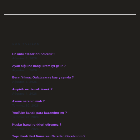
SIDEBAR
SON YAZILAR
En ünlü atasözleri nelerdir ?
Ağustos 6, 2026
Ayak siğiline hangi krem iyi gelir ?
Ağustos 5, 2026
Berat Yılmaz Galatasaray kaç yaşında ?
Ağustos 4, 2026
Ampirik ne demek örnek ?
Ağustos 4, 2026
Avene nerenin malı ?
Temmuz 30, 2026
YouTube kanalı para kazandırır mı ?
Temmuz 29, 2026
Kuşlar hangi renkleri göremez ?
Temmuz 27, 2026
Yapı Kredi Kart Numarası Nereden Görebilirim ?