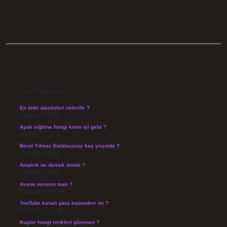
SIDEBAR
SON YAZILAR
En ünlü atasözleri nelerdir ?
Ağustos 6, 2026
Ayak siğiline hangi krem iyi gelir ?
Ağustos 5, 2026
Berat Yılmaz Galatasaray kaç yaşında ?
Ağustos 4, 2026
Ampirik ne demek örnek ?
Ağustos 4, 2026
Avene nerenin malı ?
Temmuz 30, 2026
YouTube kanalı para kazandırır mı ?
Temmuz 29, 2026
Kuşlar hangi renkleri göremez ?