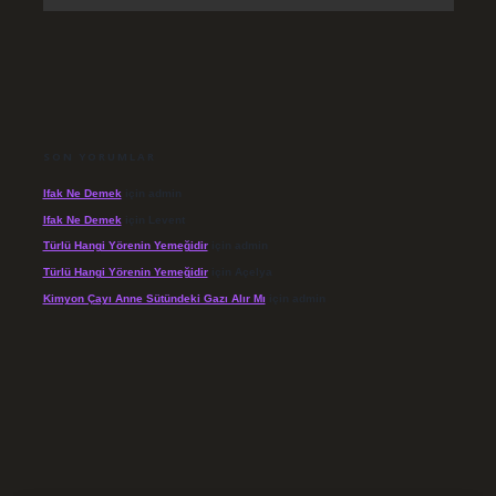
SON YORUMLAR
Ifak Ne Demek
için
admin
Ifak Ne Demek
için
Levent
Türlü Hangi Yörenin Yemeğidir
için
admin
Türlü Hangi Yörenin Yemeğidir
için
Açelya
Kimyon Çayı Anne Sütündeki Gazı Alır Mı
için
admin