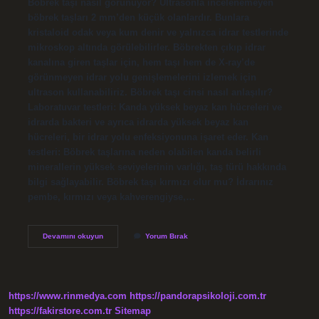
Böbrek taşı nasıl görünüyor? Ultrasonla incelenemeyen
böbrek taşları 2 mm’den küçük olanlardır. Bunlara
kristaloid odak veya kum denir ve yalnızca idrar testlerinde
mikroskop altında görülebilirler. Böbrekten çıkıp idrar
kanalına giren taşlar için, hem taşı hem de X-ray’de
görünmeyen idrar yolu genişlemelerini izlemek için
ultrason kullanabiliriz. Böbrek taşı cinsi nasıl anlaşılır?
Laboratuvar testleri: Kanda yüksek beyaz kan hücreleri ve
idrarda bakteri ve ayrıca idrarda yüksek beyaz kan
hücreleri, bir idrar yolu enfeksiyonuna işaret eder. Kan
testleri: Böbrek taşlarına neden olabilen kanda belirli
minerallerin yüksek seviyelerinin varlığı, taş türü hakkında
bilgi sağlayabilir. Böbrek taşı kırmızı olur mu? İdrarınız
pembe, kırmızı veya kahverengiyse,…
Böbrek
Devamını okuyun
Yorum Bırak
Taşı
Ne
Renk
https://www.rinmedya.com
https://pandorapsikoloji.com.tr
https://fakirstore.com.tr
Sitemap