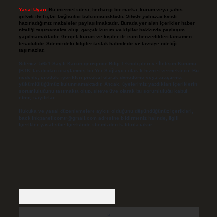
Yasal Uyarı:
Bu internet sitesi, herhangi bir marka, kurum veya şahıs
şirketi ile hiçbir bağlantısı bulunmamaktadır. Sitede yalnızca kendi
hazırladığımız makaleler paylaşılmaktadır. Burada yer alan içerikler haber
niteliği taşımamakta olup, gerçek kurum ve kişiler hakkında paylaşım
yapılmamaktadır. Gerçek kurum ve kişiler ile isim benzerlikleri tamamen
tesadüfidir. Sitemizdeki bilgiler taslak halindedir ve tavsiye niteliği
taşımazlar.
Sitemiz, 5651 Sayılı Kanun gereğince Bilgi Teknolojileri ve İletişim Kurumu
(BTK) tarafından onaylanmış bir Yer Sağlayıcı olarak hizmet vermektedir. Bu
nedenle, sitedeki içerikleri proaktif olarak denetleme veya araştırma
yükümlülüğümüz bulunmamaktadır. Ancak, üyelerimiz yazdıkları içeriklerin
sorumluluğunu taşımakta olup, siteye üye olarak bu sorumluluğu kabul
etmiş sayılırlar.
Hukuka ve yasal düzenlemelere aykırı olduğunu düşündüğünüz içerikleri,
backlinkpanelicomtr@gmail.com
adresine bildirmeniz halinde, ilgili
içerikler yasal süre içerisinde sitemizden kaldırılacaktır.
Arama