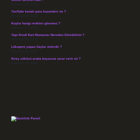
Temmuz 30, 2026
YouTube kanalı para kazandırır mı ?
Temmuz 29, 2026
Kuşlar hangi renkleri göremez ?
Temmuz 27, 2026
Yapı Kredi Kart Numarası Nereden Görebilirim ?
Temmuz 26, 2026
Lökopeni yapan ilaçlar nelerdir ?
Temmuz 25, 2026
Kireç sökücü araba boyasına zarar verir mi ?
Temmuz 25, 2026