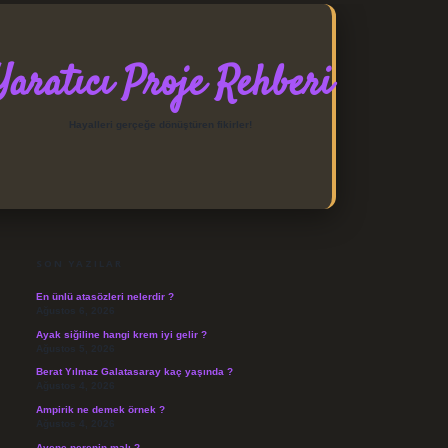
Yaratıcı Proje Rehberi
Hayalleri gerçeğe dönüştüren fikirler!
SIDEBAR
https://elexbett.net/
betexp
SON YAZILAR
En ünlü atasözleri nelerdir ?
Ağustos 6, 2026
Ayak siğiline hangi krem iyi gelir ?
Ağustos 5, 2026
Berat Yılmaz Galatasaray kaç yaşında ?
Ağustos 4, 2026
Ampirik ne demek örnek ?
Ağustos 4, 2026
Avene nerenin malı ?