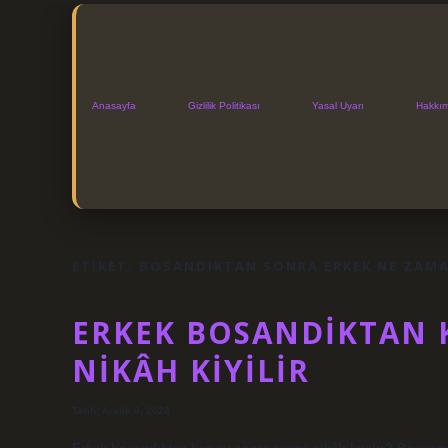
Anasayfa
Gizlilik Politikası
Yasal Uyarı
Hakkı
ETIKET:
BOSANDIKTAN SONRA ERKEK NE ZAMA
ERKEK BOSANDIKTAN 
NIKÂH KIYILIR
Tarih: Aralık 6, 2024