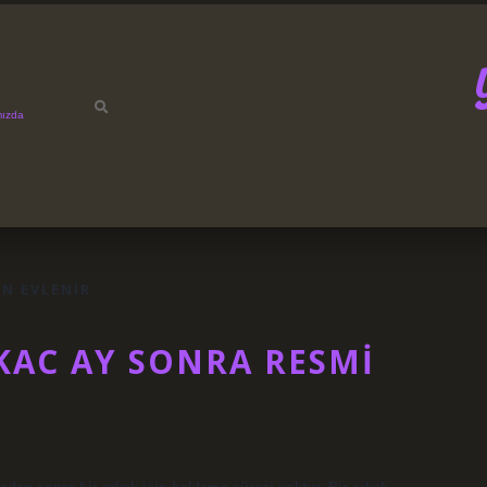
mızda
N EVLENIR
KAC AY SONRA RESMI