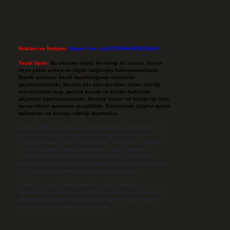
Reklam ve İletişim:
Skype: live:.cid.575569c608265c69
Yasal Uyarı:
Bu internet sitesi, herhangi bir marka, kurum
veya şahıs şirketi ile hiçbir bağlantısı bulunmamaktadır.
Sitede yalnızca kendi hazırladığımız makaleler
paylaşılmaktadır. Burada yer alan içerikler haber niteliği
taşımamakta olup, gerçek kurum ve kişiler hakkında
paylaşım yapılmamaktadır. Gerçek kurum ve kişiler ile isim
benzerlikleri tamamen tesadüfidir. Sitemizdeki bilgiler taslak
halindedir ve tavsiye niteliği taşımazlar.
Sitemiz, 5651 Sayılı Kanun gereğince Bilgi Teknolojileri ve
İletişim Kurumu (BTK) tarafından onaylanmış bir Yer
Sağlayıcı olarak hizmet vermektedir. Bu nedenle, sitedeki
içerikleri proaktif olarak denetleme veya araştırma
yükümlülüğümüz bulunmamaktadır. Ancak, üyelerimiz
yazdıkları içeriklerin sorumluluğunu taşımakta olup, siteye
üye olarak bu sorumluluğu kabul etmiş sayılırlar.
Hukuka ve yasal düzenlemelere aykırı olduğunu
düşündüğünüz içerikleri,
backlinkpanelicomtr@gmail.com
adresine bildirmeniz halinde, ilgili içerikler yasal süre
içerisinde sitemizden kaldırılacaktır.