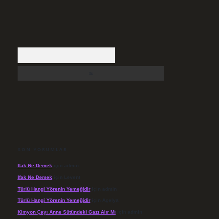
Arama
SON YORUMLAR
Ifak Ne Demek
için
admin
Ifak Ne Demek
için
Levent
Türlü Hangi Yörenin Yemeğidir
için
admin
Türlü Hangi Yörenin Yemeğidir
için
Açelya
Kimyon Çayı Anne Sütündeki Gazı Alır Mı
için
admin