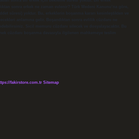
dan sonra bir erkek için bekleme süresi yoktur. Bir erkek
dıktan sonra erkek ne zaman evlenir? Türk Medeni Kanunu’na göre,
ddet süresi) yoktur. Bu, erkeklerin boşanma kararı kesinleştikten ve
ecekleri anlamına gelir. Boşandıktan sonra evlilik cüzdanı ne
 edebilirsiniz. Sicil memuru cüzdanı silecek ve dosyalayacaktır. Bu
eçenek cüzdanı boşanma davasıyla ilgilenen mahkemeye teslim
ttps://fakirstore.com.tr
Sitemap