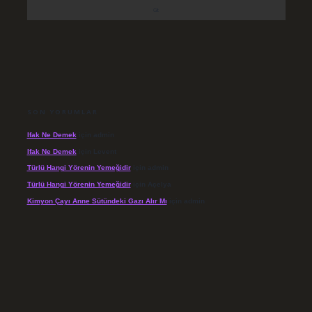
SON YORUMLAR
Ifak Ne Demek
için
admin
Ifak Ne Demek
için
Levent
Türlü Hangi Yörenin Yemeğidir
için
admin
Türlü Hangi Yörenin Yemeğidir
için
Açelya
Kimyon Çayı Anne Sütündeki Gazı Alır Mı
için
admin