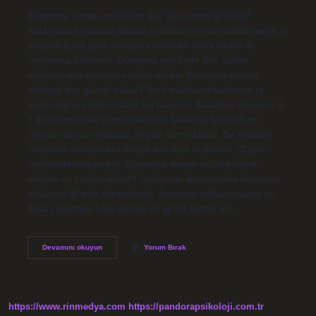
Boşanma davası açıldıktan kaç gün sonra görülür?
Anlaşmalı boşanma davası açıldıktan sonra mahkemenin iş
yoğunluğuna göre duruşma tarihi bir hafta ile bir ay
sonrasına belirlenir. Duruşma gününde tüm şartlar
sağlanmışsa boşanma kararı verilir. Boşanma davası
tebligati kaç günde ulasir? İlgili mahkeme katibinin iş
yoğunluğuna bağlı olarak bu başvuru davalının adresine 2-
3 gün içerisinde gönderilecektir. Davalıya bildirim ve
iletişim süreci ortalama 10 gün sürmektedir. Bu nedenle
boşanma davasında tebligat davalıya toplamda 12 gün
içerisinde ulaşacaktır. Boşanma davası açıldığında e-
devlete ne zaman düşer? Anlaşmalı boşanmada boşanma
ortalama 40 gün sürmektedir. Anlaşma sağlanamazsa ve
dava çekişmeli hale gelirse en az bir buçuk yıl…
Boşanma
Devamını okuyun
Yorum Bırak
Davası
Kaç
Gün
Sonra
Görülür
https://www.rinmedya.com
https://pandorapsikoloji.com.tr