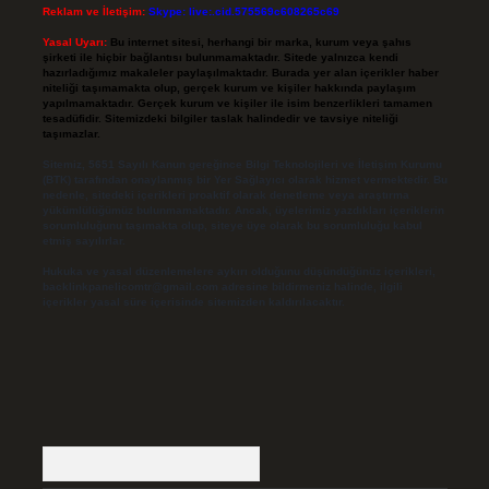
Reklam ve İletişim:
Skype: live:.cid.575569c608265c69
Yasal Uyarı:
Bu internet sitesi, herhangi bir marka, kurum veya şahıs
şirketi ile hiçbir bağlantısı bulunmamaktadır. Sitede yalnızca kendi
hazırladığımız makaleler paylaşılmaktadır. Burada yer alan içerikler haber
niteliği taşımamakta olup, gerçek kurum ve kişiler hakkında paylaşım
yapılmamaktadır. Gerçek kurum ve kişiler ile isim benzerlikleri tamamen
tesadüfidir. Sitemizdeki bilgiler taslak halindedir ve tavsiye niteliği
taşımazlar.
Sitemiz, 5651 Sayılı Kanun gereğince Bilgi Teknolojileri ve İletişim Kurumu
(BTK) tarafından onaylanmış bir Yer Sağlayıcı olarak hizmet vermektedir. Bu
nedenle, sitedeki içerikleri proaktif olarak denetleme veya araştırma
yükümlülüğümüz bulunmamaktadır. Ancak, üyelerimiz yazdıkları içeriklerin
sorumluluğunu taşımakta olup, siteye üye olarak bu sorumluluğu kabul
etmiş sayılırlar.
Hukuka ve yasal düzenlemelere aykırı olduğunu düşündüğünüz içerikleri,
backlinkpanelicomtr@gmail.com
adresine bildirmeniz halinde, ilgili
içerikler yasal süre içerisinde sitemizden kaldırılacaktır.
Arama