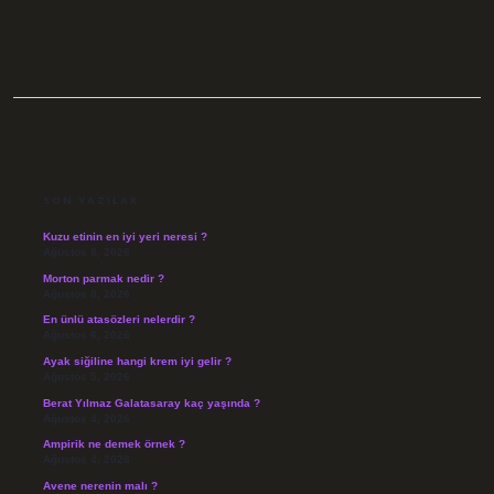
SIDEBAR
SON YAZILAR
Kuzu etinin en iyi yeri neresi ?
Ağustos 8, 2026
Morton parmak nedir ?
Ağustos 8, 2026
En ünlü atasözleri nelerdir ?
Ağustos 6, 2026
Ayak siğiline hangi krem iyi gelir ?
Ağustos 5, 2026
Berat Yılmaz Galatasaray kaç yaşında ?
Ağustos 4, 2026
Ampirik ne demek örnek ?
Ağustos 4, 2026
Avene nerenin malı ?