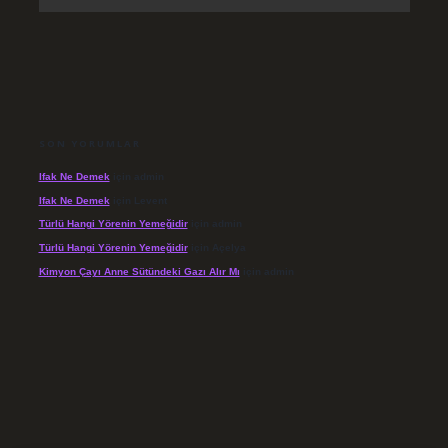
SON YORUMLAR
Ifak Ne Demek
için
admin
Ifak Ne Demek
için
Levent
Türlü Hangi Yörenin Yemeğidir
için
admin
Türlü Hangi Yörenin Yemeğidir
için
Açelya
Kimyon Çayı Anne Sütündeki Gazı Alır Mı
için
admin