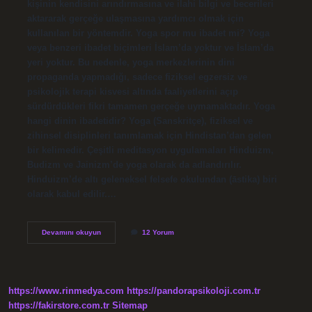
kişinin kendisini arındırmasına ve ilahi bilgi ve becerileri
aktararak gerçeğe ulaşmasına yardımcı olmak için
kullanılan bir yöntemdir. Yoga spor mu ibadet mi? Yoga
veya benzeri ibadet biçimleri İslam’da yoktur ve İslam’da
yeri yoktur. Bu nedenle, yoga merkezlerinin dini
propaganda yapmadığı, sadece fiziksel egzersiz ve
psikolojik terapi kisvesi altında faaliyetlerini açıp
sürdürdükleri fikri tamamen gerçeğe uymamaktadır. Yoga
hangi dinin ibadetidir? Yoga (Sanskritçe), fiziksel ve
zihinsel disiplinleri tanımlamak için Hindistan’dan gelen
bir kelimedir. Çeşitli meditasyon uygulamaları Hinduizm,
Budizm ve Jainizm’de yoga olarak da adlandırılır.
Hinduizm’de altı geleneksel felsefe okulundan (āstika) biri
olarak kabul edilir.…
Yoga
Devamını okuyun
12 Yorum
Budist
Ibadeti
Mi
https://www.rinmedya.com
https://pandorapsikoloji.com.tr
https://fakirstore.com.tr
Sitemap