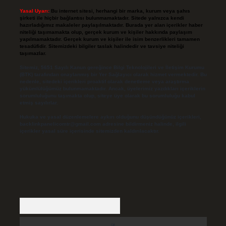
Yasal Uyarı:
Bu internet sitesi, herhangi bir marka, kurum veya şahıs
şirketi ile hiçbir bağlantısı bulunmamaktadır. Sitede yalnızca kendi
hazırladığımız makaleler paylaşılmaktadır. Burada yer alan içerikler haber
niteliği taşımamakta olup, gerçek kurum ve kişiler hakkında paylaşım
yapılmamaktadır. Gerçek kurum ve kişiler ile isim benzerlikleri tamamen
tesadüfidir. Sitemizdeki bilgiler taslak halindedir ve tavsiye niteliği
taşımazlar.
Sitemiz, 5651 Sayılı Kanun gereğince Bilgi Teknolojileri ve İletişim Kurumu
(BTK) tarafından onaylanmış bir Yer Sağlayıcı olarak hizmet vermektedir. Bu
nedenle, sitedeki içerikleri proaktif olarak denetleme veya araştırma
yükümlülüğümüz bulunmamaktadır. Ancak, üyelerimiz yazdıkları içeriklerin
sorumluluğunu taşımakta olup, siteye üye olarak bu sorumluluğu kabul
etmiş sayılırlar.
Hukuka ve yasal düzenlemelere aykırı olduğunu düşündüğünüz içerikleri,
backlinkpanelicomtr@gmail.com
adresine bildirmeniz halinde, ilgili
içerikler yasal süre içerisinde sitemizden kaldırılacaktır.
Arama