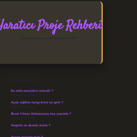
Yaratıcı Proje Rehberi
Hayalleri gerçeğe dönüştüren fikirler!
SIDEBAR
https://elexbett.net/
betexpe
SON YAZILAR
En ünlü atasözleri nelerdir ?
Ağustos 6, 2026
Ayak siğiline hangi krem iyi gelir ?
Ağustos 5, 2026
Berat Yılmaz Galatasaray kaç yaşında ?
Ağustos 4, 2026
Ampirik ne demek örnek ?
Ağustos 4, 2026
Avene nerenin malı ?