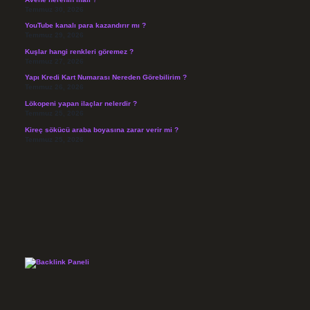
Temmuz 30, 2026
YouTube kanalı para kazandırır mı ?
Temmuz 29, 2026
Kuşlar hangi renkleri göremez ?
Temmuz 27, 2026
Yapı Kredi Kart Numarası Nereden Görebilirim ?
Temmuz 26, 2026
Lökopeni yapan ilaçlar nelerdir ?
Temmuz 25, 2026
Kireç sökücü araba boyasına zarar verir mi ?
Temmuz 25, 2026