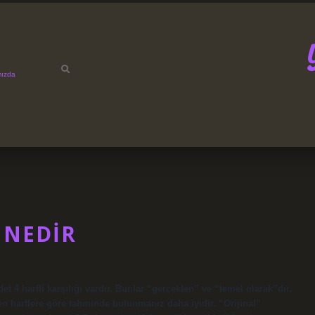
mızda
 NEDIR
 4 harfli karşılığı vardır. Bunlar “gerçekten” ve “temel olarak”dır.
en harflere göre tahminde bulunmanız daha iyidir. “Orijinal”