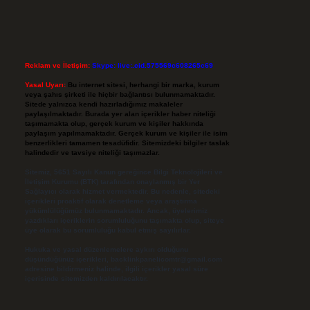
Reklam ve İletişim:
Skype: live:.cid.575569c608265c69
Yasal Uyarı:
Bu internet sitesi, herhangi bir marka, kurum
veya şahıs şirketi ile hiçbir bağlantısı bulunmamaktadır.
Sitede yalnızca kendi hazırladığımız makaleler
paylaşılmaktadır. Burada yer alan içerikler haber niteliği
taşımamakta olup, gerçek kurum ve kişiler hakkında
paylaşım yapılmamaktadır. Gerçek kurum ve kişiler ile isim
benzerlikleri tamamen tesadüfidir. Sitemizdeki bilgiler taslak
halindedir ve tavsiye niteliği taşımazlar.
Sitemiz, 5651 Sayılı Kanun gereğince Bilgi Teknolojileri ve
İletişim Kurumu (BTK) tarafından onaylanmış bir Yer
Sağlayıcı olarak hizmet vermektedir. Bu nedenle, sitedeki
içerikleri proaktif olarak denetleme veya araştırma
yükümlülüğümüz bulunmamaktadır. Ancak, üyelerimiz
yazdıkları içeriklerin sorumluluğunu taşımakta olup, siteye
üye olarak bu sorumluluğu kabul etmiş sayılırlar.
Hukuka ve yasal düzenlemelere aykırı olduğunu
düşündüğünüz içerikleri,
backlinkpanelicomtr@gmail.com
adresine bildirmeniz halinde, ilgili içerikler yasal süre
içerisinde sitemizden kaldırılacaktır.