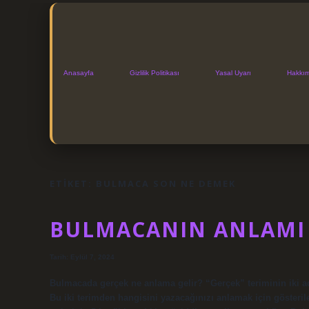
Anasayfa
Gizlilik Politikası
Yasal Uyarı
Hakkı
ETIKET:
BULMACA SON NE DEMEK
BULMACANIN ANLAMI
Tarih: Eylül 7, 2024
Bulmacada gerçek ne anlama gelir? “Gerçek” teriminin iki adet
Bu iki terimden hangisini yazacağınızı anlamak için gösteril