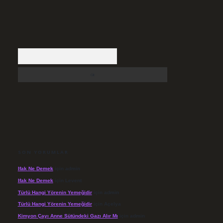
Arama
SON YORUMLAR
Ifak Ne Demek
için
admin
Ifak Ne Demek
için
Levent
Türlü Hangi Yörenin Yemeğidir
için
admin
Türlü Hangi Yörenin Yemeğidir
için
Açelya
Kimyon Çayı Anne Sütündeki Gazı Alır Mı
için
admin