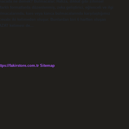
Bulmacada ne demek? Bulmacalar; Hafıza, dikkat gibi zihinsel
rklı formatlarda düzenlenmiş, zeka geliştirici, eğlenceli ve ilgi
lmacalarında, kare veya kanca bulmacalarında karşılaştığımız
vabı iki kelimeden oluşur. Bunlardan biri 6 harften oluşan
HAZAT kelimesi de…
ttps://fakirstore.com.tr
Sitemap