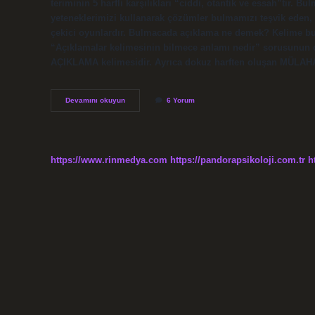
teriminin 5 harfli karşılıkları “ciddi, otantik ve essah”tır. 
yeteneklerimizi kullanarak çözümler bulmamızı teşvik eden, fa
çekici oyunlardır. Bulmacada açıklama ne demek? Kelime bu
“Açıklamalar kelimesinin bilmece anlamı nedir” sorusunun ce
AÇIKLAMA kelimesidir. Ayrıca dokuz harften oluşan MÜLA
Bulmacanın
Devamını okuyun
6 Yorum
Anlamı
Nedir
https://www.rinmedya.com
https://pandorapsikoloji.com.tr
h