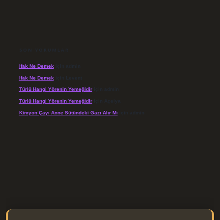
SON YORUMLAR
Ifak Ne Demek
için
admin
Ifak Ne Demek
için
Levent
Türlü Hangi Yörenin Yemeğidir
için
admin
Türlü Hangi Yörenin Yemeğidir
için
Açelya
Kimyon Çayı Anne Sütündeki Gazı Alır Mı
için
admin
/elexbett.net/
betexper.xyz