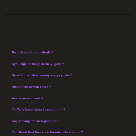
SIDEBAR
SON YAZILAR
En ünlü atasözleri nelerdir ?
Ağustos 6, 2026
Ayak siğiline hangi krem iyi gelir ?
Ağustos 5, 2026
Berat Yılmaz Galatasaray kaç yaşında ?
Ağustos 4, 2026
Ampirik ne demek örnek ?
Ağustos 4, 2026
Avene nerenin malı ?
Temmuz 30, 2026
YouTube kanalı para kazandırır mı ?
Temmuz 29, 2026
Kuşlar hangi renkleri göremez ?
Temmuz 27, 2026
Yapı Kredi Kart Numarası Nereden Görebilirim ?