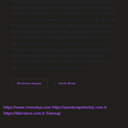
1400 metre olan Söğüt ve rakım 1000 metre olan Gölhisar
ilçelerinde yaklaşık 25 yıl önce başlayan örtü altı domates
üretimi, günümüzde 10 bin metrekarelik bir alana yayılmış
durumda. Söğüt Kasabası nereye bağlıdır? Söğüt, Marmara
Bölgesi’nin doğusunda bulunan Bilecik iline bağlı şirin bir
ilçedir. Kuzeyinde Bilecik merkez, doğusunda Gölpazarı,
batısında Bozüyük, güneydoğusunda İnhisar ilçesi ve
güneyinde Eskişehir ili ile çevrilidir. Bilecik’e 28 km,
Eskişehir’e 50 km, Bursa’ya 120 km, İstanbul ve Ankara’ya
300 km uzaklıktadır. Burdur Söğüt Pazarı hangi gün?
Pazarımız haftada üç gün kurulurken artık sadece pazar
günleri kuruluyor. Son yıllarda ilçemizde…
Burdur
Devamını okuyun
Yorum Bırak
Söğüt
Nüfusu
Kaç
https://www.rinmedya.com
https://pandorapsikoloji.com.tr
https://fakirstore.com.tr
Sitemap