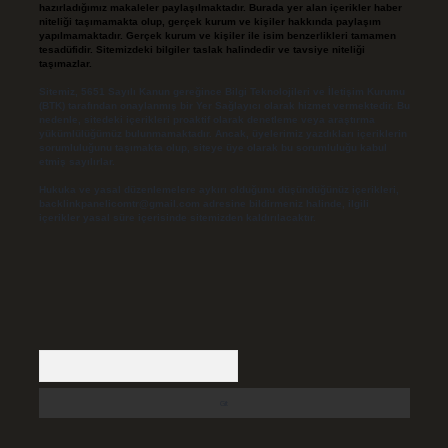
hazırladığımız makaleler paylaşılmaktadır. Burada yer alan içerikler haber
niteliği taşımamakta olup, gerçek kurum ve kişiler hakkında paylaşım
yapılmamaktadır. Gerçek kurum ve kişiler ile isim benzerlikleri tamamen
tesadüfidir. Sitemizdeki bilgiler taslak halindedir ve tavsiye niteliği
taşımazlar.
Sitemiz, 5651 Sayılı Kanun gereğince Bilgi Teknolojileri ve İletişim Kurumu
(BTK) tarafından onaylanmış bir Yer Sağlayıcı olarak hizmet vermektedir. Bu
nedenle, sitedeki içerikleri proaktif olarak denetleme veya araştırma
yükümlülüğümüz bulunmamaktadır. Ancak, üyelerimiz yazdıkları içeriklerin
sorumluluğunu taşımakta olup, siteye üye olarak bu sorumluluğu kabul
etmiş sayılırlar.
Hukuka ve yasal düzenlemelere aykırı olduğunu düşündüğünüz içerikleri,
backlinkpanelicomtr@gmail.com
adresine bildirmeniz halinde, ilgili
içerikler yasal süre içerisinde sitemizden kaldırılacaktır.
Arama