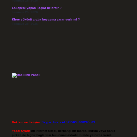
Temmuz 26, 2026
Lökopeni yapan ilaçlar nelerdir ?
Temmuz 25, 2026
Kireç sökücü araba boyasına zarar verir mi ?
Temmuz 25, 2026
Reklam ve İletişim:
Skype: live:.cid.575569c608265c69
Yasal Uyarı:
Bu internet sitesi, herhangi bir marka, kurum veya şahıs
şirketi ile hiçbir bağlantısı bulunmamaktadır. Sitede yalnızca kendi