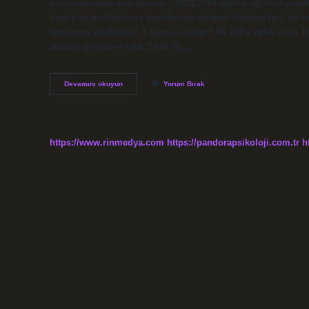
başvurularında son durum… 2023-2024 eğitim öğretim yılından 
Yeni yılla birlikte burs ücretlerinin artması beklenirken, ön
takvimine odaklandı. 1 burs ne kadar? İlk 100’e aylık 6 bin TL,
arasına girenlere aylık 2 bin TL,…
1
Devamını okuyun
Yorum Bırak
Burs
Kaç
Tl
https://www.rinmedya.com
https://pandorapsikoloji.com.tr
h