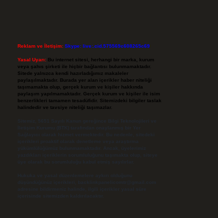
Reklam ve İletişim:
Skype: live:.cid.575569c608265c69
Yasal Uyarı:
Bu internet sitesi, herhangi bir marka, kurum
veya şahıs şirketi ile hiçbir bağlantısı bulunmamaktadır.
Sitede yalnızca kendi hazırladığımız makaleler
paylaşılmaktadır. Burada yer alan içerikler haber niteliği
taşımamakta olup, gerçek kurum ve kişiler hakkında
paylaşım yapılmamaktadır. Gerçek kurum ve kişiler ile isim
benzerlikleri tamamen tesadüfidir. Sitemizdeki bilgiler taslak
halindedir ve tavsiye niteliği taşımazlar.
Sitemiz, 5651 Sayılı Kanun gereğince Bilgi Teknolojileri ve
İletişim Kurumu (BTK) tarafından onaylanmış bir Yer
Sağlayıcı olarak hizmet vermektedir. Bu nedenle, sitedeki
içerikleri proaktif olarak denetleme veya araştırma
yükümlülüğümüz bulunmamaktadır. Ancak, üyelerimiz
yazdıkları içeriklerin sorumluluğunu taşımakta olup, siteye
üye olarak bu sorumluluğu kabul etmiş sayılırlar.
Hukuka ve yasal düzenlemelere aykırı olduğunu
düşündüğünüz içerikleri,
backlinkpanelicomtr@gmail.com
adresine bildirmeniz halinde, ilgili içerikler yasal süre
içerisinde sitemizden kaldırılacaktır.