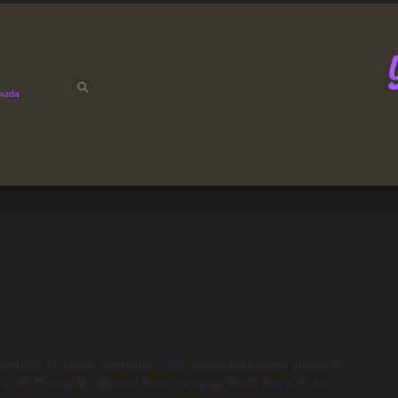
mızda
eti 863 TL olarak belirlendi. 2024 yılında burs ücreti yüzde 30
rsa 1.165 TL olacak. Öğrenci bursu ne kadar 2024? İşte KYK burs