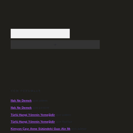
Arama
SON YORUMLAR
Ifak Ne Demek
için
admin
Ifak Ne Demek
için
Levent
Türlü Hangi Yörenin Yemeğidir
için
admin
Türlü Hangi Yörenin Yemeğidir
için
Açelya
Kimyon Çayı Anne Sütündeki Gazı Alır Mı
için
admin