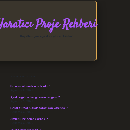
Yaratıcı Proje Rehberi
Hayalleri gerçeğe dönüştüren fikirler!
SIDEBAR
https://elexbett.net/
betexper
SON YAZILAR
En ünlü atasözleri nelerdir ?
Ağustos 6, 2026
Ayak siğiline hangi krem iyi gelir ?
Ağustos 5, 2026
Berat Yılmaz Galatasaray kaç yaşında ?
Ağustos 4, 2026
Ampirik ne demek örnek ?
Ağustos 4, 2026
Avene nerenin malı ?