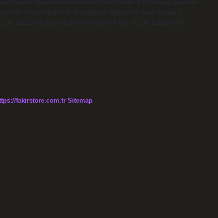
itibaren öğrencilere verilecek burs miktarı 2.000 liraya çıkarıldı.
 lisans ve lisans eğitimine başlayacak öğrenciler burs başvuru
 ilk 101-1.000 arasına girenlere aylık 4 bin TL, ilk 1.001-3.000
ttps://fakirstore.com.tr
Sitemap