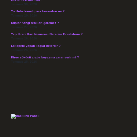
Temmuz 30, 2026
YouTube kanalı para kazandırır mı ?
Temmuz 29, 2026
Kuşlar hangi renkleri göremez ?
Temmuz 27, 2026
Yapı Kredi Kart Numarası Nereden Görebilirim ?
Temmuz 26, 2026
Lökopeni yapan ilaçlar nelerdir ?
Temmuz 25, 2026
Kireç sökücü araba boyasına zarar verir mi ?
Temmuz 25, 2026