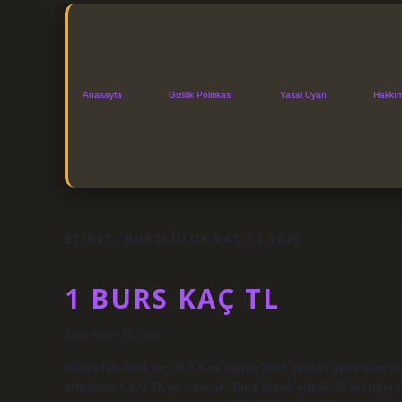
Anasayfa
Gizlilik Politikası
Yasal Uyarı
Hakkı
ETIKET:
BURSLULUK KAÇ TL 2025
1 BURS KAÇ TL
Tarih: Kasım 14, 2024
Bursluluk 2024 kaç TL? Son olarak 2023 yılında aylık burs ücr
artırılırsa 1.121 TL’ye çıkacak. Burs ücreti yüzde 35 artırılı