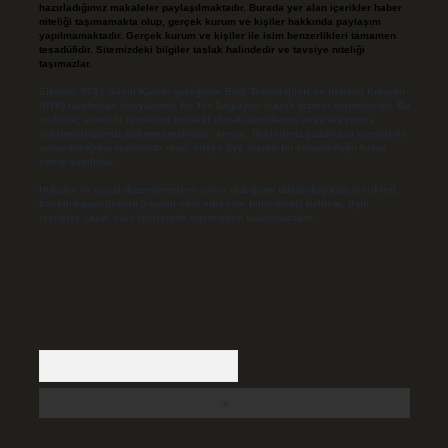
hazırladığımız makaleler paylaşılmaktadır. Burada yer alan içerikler haber
niteliği taşımamakta olup, gerçek kurum ve kişiler hakkında paylaşım
yapılmamaktadır. Gerçek kurum ve kişiler ile isim benzerlikleri tamamen
tesadüfidir. Sitemizdeki bilgiler taslak halindedir ve tavsiye niteliği
taşımazlar.
Sitemiz, 5651 Sayılı Kanun gereğince Bilgi Teknolojileri ve İletişim Kurumu
(BTK) tarafından onaylanmış bir Yer Sağlayıcı olarak hizmet vermektedir. Bu
nedenle, sitedeki içerikleri proaktif olarak denetleme veya araştırma
yükümlülüğümüz bulunmamaktadır. Ancak, üyelerimiz yazdıkları içeriklerin
sorumluluğunu taşımakta olup, siteye üye olarak bu sorumluluğu kabul
etmiş sayılırlar.
Hukuka ve yasal düzenlemelere aykırı olduğunu düşündüğünüz içerikleri,
backlinkpanelicomtr@gmail.com
adresine bildirmeniz halinde, ilgili
içerikler yasal süre içerisinde sitemizden kaldırılacaktır.
Arama