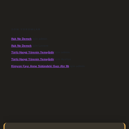
SON YORUMLAR
Ifak Ne Demek
için
admin
Ifak Ne Demek
için
Levent
Türlü Hangi Yörenin Yemeğidir
için
admin
Türlü Hangi Yörenin Yemeğidir
için
Açelya
Kimyon Çayı Anne Sütündeki Gazı Alır Mı
için
admin
/elexbett.net/
betexper.xyz