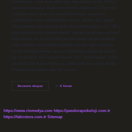
eylemlerdir. -mek -mak ekini alır. Atasözleri ise bir hikaye
anlatmayı amaçlar. Başka bir deyişle, öğüt verir. Deyimler
infinitive ekleri olan kelimelerle biterken, atasözleri
yüklemlerle biten cümlelerden oluşur. Deyim: Taş atmak.
Sanki etekleri yanıyormuş gibi. Aşık atmak deyim mi? “Biri
veya başkalarıyla rekabet etmek” ifadesi ne anlama geliyor?
Çoğunlukla bir kişinin kendisinden üstün biriyle rekabeti
veya rekabeti anlamında kullanılır. Bu kişi aynı zamanda
biriyle rekabet etmeye ve onu etkilemeye çalışmak olarak
da yorumlanır. Içini açmak deyim mi? “Aydınlatma” terimi
genellikle bir kişinin daha iyi, daha hafif veya daha mutlu
hissetmesine neden olan bir durum…
Ilişki
Devamını okuyun
6 Yorum
Kurmak
Deyim
Mi
https://www.rinmedya.com
https://pandorapsikoloji.com.tr
https://fakirstore.com.tr
Sitemap