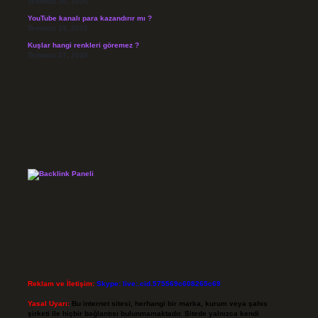
Temmuz 30, 2026
YouTube kanalı para kazandırır mı ?
Temmuz 29, 2026
Kuşlar hangi renkleri göremez ?
Temmuz 27, 2026
Reklam ve İletişim:
Skype: live:.cid.575569c608265c69
Yasal Uyarı:
Bu internet sitesi, herhangi bir marka, kurum veya şahıs
şirketi ile hiçbir bağlantısı bulunmamaktadır. Sitede yalnızca kendi