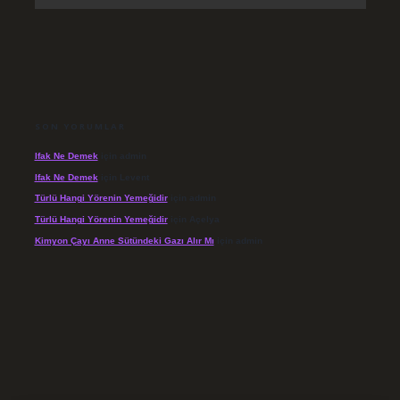
SON YORUMLAR
Ifak Ne Demek
için
admin
Ifak Ne Demek
için
Levent
Türlü Hangi Yörenin Yemeğidir
için
admin
Türlü Hangi Yörenin Yemeğidir
için
Açelya
Kimyon Çayı Anne Sütündeki Gazı Alır Mı
için
admin