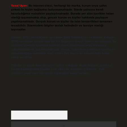
Yasal Uyarı:
Bu internet sitesi, herhangi bir marka, kurum veya şahıs
şirketi ile hiçbir bağlantısı bulunmamaktadır. Sitede yalnızca kendi
hazırladığımız makaleler paylaşılmaktadır. Burada yer alan içerikler haber
niteliği taşımamakta olup, gerçek kurum ve kişiler hakkında paylaşım
yapılmamaktadır. Gerçek kurum ve kişiler ile isim benzerlikleri tamamen
tesadüfidir. Sitemizdeki bilgiler taslak halindedir ve tavsiye niteliği
taşımazlar.
Sitemiz, 5651 Sayılı Kanun gereğince Bilgi Teknolojileri ve İletişim Kurumu
(BTK) tarafından onaylanmış bir Yer Sağlayıcı olarak hizmet vermektedir. Bu
nedenle, sitedeki içerikleri proaktif olarak denetleme veya araştırma
yükümlülüğümüz bulunmamaktadır. Ancak, üyelerimiz yazdıkları içeriklerin
sorumluluğunu taşımakta olup, siteye üye olarak bu sorumluluğu kabul
etmiş sayılırlar.
Hukuka ve yasal düzenlemelere aykırı olduğunu düşündüğünüz içerikleri,
backlinkpanelicomtr@gmail.com
adresine bildirmeniz halinde, ilgili
içerikler yasal süre içerisinde sitemizden kaldırılacaktır.
Arama