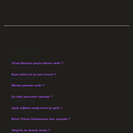
SIDEBAR
SON YAZILAR
Ziraat Bankası peşin ödeme nedir ?
Ağustos 9, 2026
Kuzu etinin en iyi yeri neresi ?
Ağustos 8, 2026
Morton parmak nedir ?
Ağustos 8, 2026
En ünlü atasözleri nelerdir ?
Ağustos 6, 2026
Ayak siğiline hangi krem iyi gelir ?
Ağustos 5, 2026
Berat Yılmaz Galatasaray kaç yaşında ?
Ağustos 4, 2026
Ampirik ne demek örnek ?