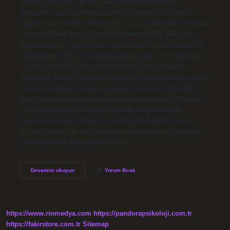
Çankaya’nın eski adı ne? Selçuklular döneminde
Ankara’nın adı Zatül Selasildi idi ve şehre daha sonra
Engürü ismi verildi. Ankara’nın en eski ismi nedir? Ankara
isminin kökeni kesin olarak bilinmemektedir. Belgelere
dayanmayan ve günümüze kadar ulaşan söylentilere göre
tarihte geçen ilk isim Galatyalılardan gelen ve Yunancada
“çapa” anlamına gelen Ankyra’dır. Bu isim zamanla
değişerek Ancyre, Engüriye, Engürü, Angara, Angora ve en
sonunda Ankara olmuştur. Çankaya ne zaman ilçe oldu?
Hızlı kentleşme hareketleri sonucunda Çankaya, 9 Haziran
1936’da çıkarılan 330 sayılı Kanunla ilçe statüsüne
kavuşturulmuştur. Türkiye Cumhuriyeti Devleti’nin üst
düzey yönetici ve idari binaları bu ilçe sınırları içerisinde
bulunmaktadır. Çankaya kime ait?…
Ankara
Devamını okuyun
Yorum Bırak
Çankaya
Nın
Eski
Ismi
Nedir
https://www.rinmedya.com
https://pandorapsikoloji.com.tr
https://fakirstore.com.tr
Sitemap