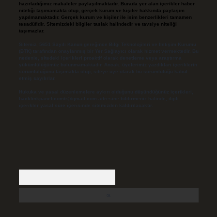
hazırladığımız makaleler paylaşılmaktadır. Burada yer alan içerikler haber
niteliği taşımamakta olup, gerçek kurum ve kişiler hakkında paylaşım
yapılmamaktadır. Gerçek kurum ve kişiler ile isim benzerlikleri tamamen
tesadüfidir. Sitemizdeki bilgiler taslak halindedir ve tavsiye niteliği
taşımazlar.
Sitemiz, 5651 Sayılı Kanun gereğince Bilgi Teknolojileri ve İletişim Kurumu
(BTK) tarafından onaylanmış bir Yer Sağlayıcı olarak hizmet vermektedir. Bu
nedenle, sitedeki içerikleri proaktif olarak denetleme veya araştırma
yükümlülüğümüz bulunmamaktadır. Ancak, üyelerimiz yazdıkları içeriklerin
sorumluluğunu taşımakta olup, siteye üye olarak bu sorumluluğu kabul
etmiş sayılırlar.
Hukuka ve yasal düzenlemelere aykırı olduğunu düşündüğünüz içerikleri,
backlinkpanelicomtr@gmail.com
adresine bildirmeniz halinde, ilgili
içerikler yasal süre içerisinde sitemizden kaldırılacaktır.
Arama