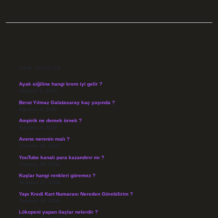
SIDEBAR
SON YAZILAR
Ayak siğiline hangi krem iyi gelir ?
Ağustos 5, 2026
Berat Yılmaz Galatasaray kaç yaşında ?
Ağustos 4, 2026
Ampirik ne demek örnek ?
Ağustos 4, 2026
Avene nerenin malı ?
Temmuz 30, 2026
YouTube kanalı para kazandırır mı ?
Temmuz 29, 2026
Kuşlar hangi renkleri göremez ?
Temmuz 27, 2026
Yapı Kredi Kart Numarası Nereden Görebilirim ?
Temmuz 26, 2026
Lökopeni yapan ilaçlar nelerdir ?