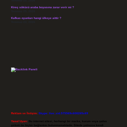
Temmuz 25, 2026
Kireç sökücü araba boyasına zarar verir mi ?
Temmuz 25, 2026
Kafkas oyunları hangi ülkeye aittir ?
Temmuz 23, 2026
Reklam ve İletişim:
Skype: live:.cid.575569c608265c69
Yasal Uyarı:
Bu internet sitesi, herhangi bir marka, kurum veya şahıs
şirketi ile hiçbir bağlantısı bulunmamaktadır. Sitede yalnızca kendi