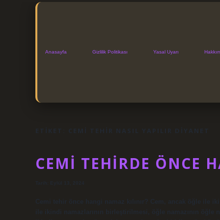
Anasayfa
Gizlilik Politikası
Yasal Uyarı
Hakkı
ETIKET:
CEMI TEHIR NASIL YAPILIR DIYANET
CEMI TEHIRDE ÖNCE H
Tarih: Eylül 13, 2024
Cemi tehir önce hangi namaz kılınır? Cem, ancak öğle ile ikin
ile ikindi namazlarının birleştirilmesi, öğle namazının öğle