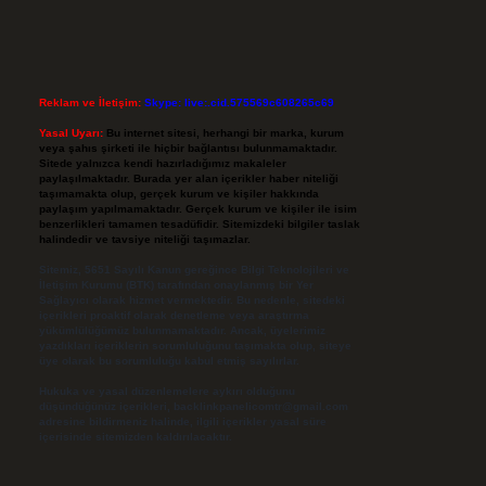
Reklam ve İletişim:
Skype: live:.cid.575569c608265c69
Yasal Uyarı:
Bu internet sitesi, herhangi bir marka, kurum
veya şahıs şirketi ile hiçbir bağlantısı bulunmamaktadır.
Sitede yalnızca kendi hazırladığımız makaleler
paylaşılmaktadır. Burada yer alan içerikler haber niteliği
taşımamakta olup, gerçek kurum ve kişiler hakkında
paylaşım yapılmamaktadır. Gerçek kurum ve kişiler ile isim
benzerlikleri tamamen tesadüfidir. Sitemizdeki bilgiler taslak
halindedir ve tavsiye niteliği taşımazlar.
Sitemiz, 5651 Sayılı Kanun gereğince Bilgi Teknolojileri ve
İletişim Kurumu (BTK) tarafından onaylanmış bir Yer
Sağlayıcı olarak hizmet vermektedir. Bu nedenle, sitedeki
içerikleri proaktif olarak denetleme veya araştırma
yükümlülüğümüz bulunmamaktadır. Ancak, üyelerimiz
yazdıkları içeriklerin sorumluluğunu taşımakta olup, siteye
üye olarak bu sorumluluğu kabul etmiş sayılırlar.
Hukuka ve yasal düzenlemelere aykırı olduğunu
düşündüğünüz içerikleri,
backlinkpanelicomtr@gmail.com
adresine bildirmeniz halinde, ilgili içerikler yasal süre
içerisinde sitemizden kaldırılacaktır.