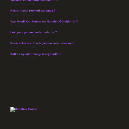
Temmuz 29, 2026
Kuşlar hangi renkleri göremez ?
Temmuz 27, 2026
Yapı Kredi Kart Numarası Nereden Görebilirim ?
Temmuz 26, 2026
Lökopeni yapan ilaçlar nelerdir ?
Temmuz 25, 2026
Kireç sökücü araba boyasına zarar verir mi ?
Temmuz 25, 2026
Kafkas oyunları hangi ülkeye aittir ?
Temmuz 23, 2026