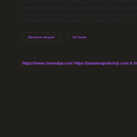
ikindi namazından önce kılınması (cem-i tehir) ile mümkündü
namazları birbiri ardına ve sırasına göre kılar; iki farz ara
namazlarının farzları öğle veya ikindi vaktinde; akşam ve yat
verilmeden birbiri ardına kılınır. Cem i tehir nasıl kılınır…
Cemi
Devamını okuyun
14 Yorum
Tehirde
Önce
Hangisi
Kılınır
https://www.rinmedya.com
https://pandorapsikoloji.com.tr
h