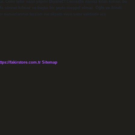
r. Cemi tehir nasıl yapılır Diyanet? Cemaatle namaz kılan kimse, bu
sında sünnet kılmaz ve başka bir şeyle meşgul olmaz. Öğle ve ikindi
sı namazlarının farzları ise akşam veya yatsı vaktinde ara
ttps://fakirstore.com.tr
Sitemap