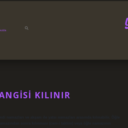
mızda
ANGISI KILINIR
di namazları ve akşam ile yatsı namazları arasında kılınabilir. Öğle
 namazından sonra kılınması (cem-i taktim) veya öğle namazının