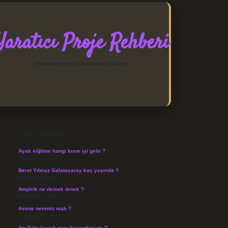
Yaratıcı Proje Rehberi
Hayalleri gerçeğe dönüştüren fikirler!
SIDEBAR
https://elexbett.net/
betexpe
SON YAZILAR
Ayak siğiline hangi krem iyi gelir ?
Ağustos 5, 2026
Berat Yılmaz Galatasaray kaç yaşında ?
Ağustos 4, 2026
Ampirik ne demek örnek ?
Ağustos 4, 2026
Avene nerenin malı ?
Temmuz 30, 2026
YouTube kanalı para kazandırır mı ?