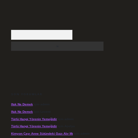
Arama
SON YORUMLAR
Ifak Ne Demek
için
admin
Ifak Ne Demek
için
Levent
Türlü Hangi Yörenin Yemeğidir
için
admin
Türlü Hangi Yörenin Yemeğidir
için
Açelya
Kimyon Çayı Anne Sütündeki Gazı Alır Mı
için
admin