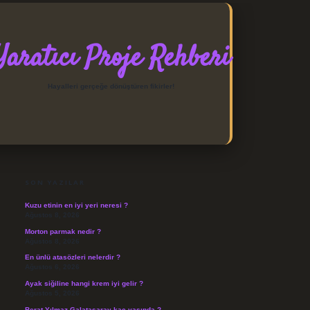
Yaratıcı Proje Rehberi
Hayalleri gerçeğe dönüştüren fikirler!
SIDEBAR
https://elexbett.net/
betexpe
SON YAZILAR
Kuzu etinin en iyi yeri neresi ?
Ağustos 8, 2026
Morton parmak nedir ?
Ağustos 8, 2026
En ünlü atasözleri nelerdir ?
Ağustos 6, 2026
Ayak siğiline hangi krem iyi gelir ?
Ağustos 5, 2026
Berat Yılmaz Galatasaray kaç yaşında ?