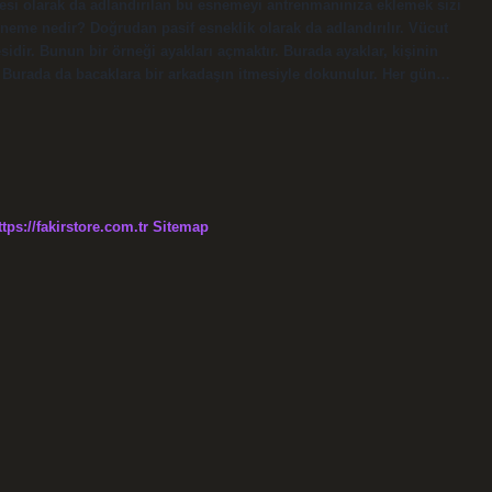
emesi olarak da adlandırılan bu esnemeyi antrenmanınıza eklemek sizi
esneme nedir? Doğrudan pasif esneklik olarak da adlandırılır. Vücut
esidir. Bunun bir örneği ayakları açmaktır. Burada ayaklar, kişinin
lır. Burada da bacaklara bir arkadaşın itmesiyle dokunulur. Her gün…
ttps://fakirstore.com.tr
Sitemap