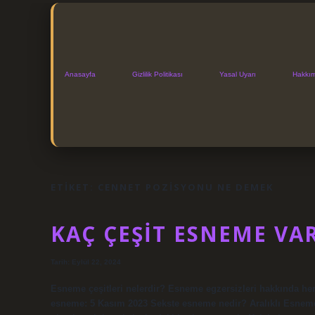
Anasayfa
Gizlilik Politikası
Yasal Uyarı
Hakkı
ETIKET:
CENNET POZISYONU NE DEMEK
KAÇ ÇEŞIT ESNEME VA
Tarih: Eylül 22, 2024
Esneme çeşitleri nelerdir? Esneme egzersizleri hakkında he
esneme: 5 Kasım 2023 Sekste esneme nedir? Aralıklı Esneme 