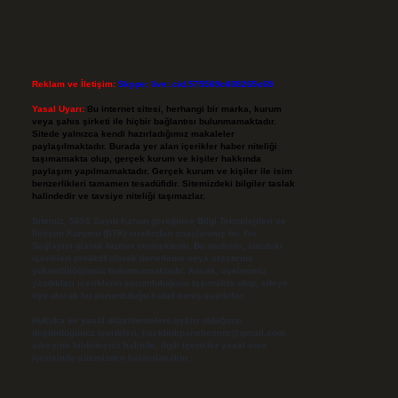
Reklam ve İletişim:
Skype: live:.cid.575569c608265c69
Yasal Uyarı:
Bu internet sitesi, herhangi bir marka, kurum
veya şahıs şirketi ile hiçbir bağlantısı bulunmamaktadır.
Sitede yalnızca kendi hazırladığımız makaleler
paylaşılmaktadır. Burada yer alan içerikler haber niteliği
taşımamakta olup, gerçek kurum ve kişiler hakkında
paylaşım yapılmamaktadır. Gerçek kurum ve kişiler ile isim
benzerlikleri tamamen tesadüfidir. Sitemizdeki bilgiler taslak
halindedir ve tavsiye niteliği taşımazlar.
Sitemiz, 5651 Sayılı Kanun gereğince Bilgi Teknolojileri ve
İletişim Kurumu (BTK) tarafından onaylanmış bir Yer
Sağlayıcı olarak hizmet vermektedir. Bu nedenle, sitedeki
içerikleri proaktif olarak denetleme veya araştırma
yükümlülüğümüz bulunmamaktadır. Ancak, üyelerimiz
yazdıkları içeriklerin sorumluluğunu taşımakta olup, siteye
üye olarak bu sorumluluğu kabul etmiş sayılırlar.
Hukuka ve yasal düzenlemelere aykırı olduğunu
düşündüğünüz içerikleri,
backlinkpanelicomtr@gmail.com
adresine bildirmeniz halinde, ilgili içerikler yasal süre
içerisinde sitemizden kaldırılacaktır.