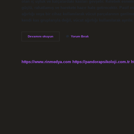
olan iç uyluk ve kalçalardaki kasları gevşetir. Kelebek esn
güçlü, rahatlamış ve harekete hazır hale getirecektir. Pasif 
ağırlığı veya bir cihaz kullanılarak vücut parçalarının gerilm
kendi kas gruplarıyla değil, vücut ağırlığı kullanılarak ayrı
Kaç
Devamını okuyun
Yorum Bırak
Çeşit
Esneme
Vardır
https://www.rinmedya.com
https://pandorapsikoloji.com.tr
h