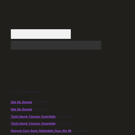
Arama
SON YORUMLAR
Ifak Ne Demek
için
admin
Ifak Ne Demek
için
Levent
Türlü Hangi Yörenin Yemeğidir
için
admin
Türlü Hangi Yörenin Yemeğidir
için
Açelya
Kimyon Çayı Anne Sütündeki Gazı Alır Mı
için
admin