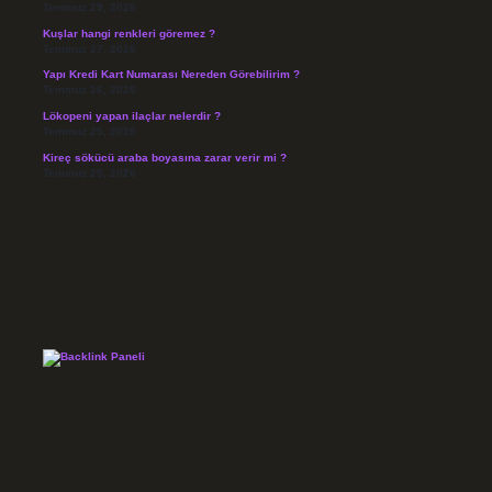
Temmuz 29, 2026
Kuşlar hangi renkleri göremez ?
Temmuz 27, 2026
Yapı Kredi Kart Numarası Nereden Görebilirim ?
Temmuz 26, 2026
Lökopeni yapan ilaçlar nelerdir ?
Temmuz 25, 2026
Kireç sökücü araba boyasına zarar verir mi ?
Temmuz 25, 2026