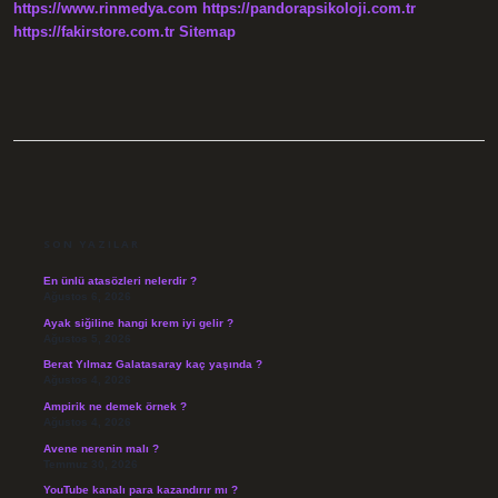
https://www.rinmedya.com
https://pandorapsikoloji.com.tr
https://fakirstore.com.tr
Sitemap
SIDEBAR
SON YAZILAR
En ünlü atasözleri nelerdir ?
Ağustos 6, 2026
Ayak siğiline hangi krem iyi gelir ?
Ağustos 5, 2026
Berat Yılmaz Galatasaray kaç yaşında ?
Ağustos 4, 2026
Ampirik ne demek örnek ?
Ağustos 4, 2026
Avene nerenin malı ?
Temmuz 30, 2026
YouTube kanalı para kazandırır mı ?