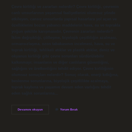
Çevre kirliliği ve zararları nelerdir? Çevre kirliliği, çevrenin
canlı unsurlarının yaşamsal faaliyetlerini olumsuz yönde
etkileyen, cansız unsurlarda yapısal hasarlara yol açan ve
özelliklerini bozan yabancı maddelerin hava, su ve toprakla
yoğun şekilde karışmasıdır. Çevrenin zararları nelerdir?
İklim değişikliği, çölleşme, biyolojik çeşitliliğin azalması,
ormansızlaşma, ozon tabakasının incelmesi, hava, su ve
toprak kirliliği, tehlikeli atıklar ve plastik atıklar, deniz ve
okyanus kirliliği gibi çevre sorunları sürdürülebilir
kalkınmayı; insanların ve diğer canlıların güvenliğini,
sağlığını ve üretkenliğini tehdit ediyor. Çevre kirliliğinin
olumsuz sonuçları nelerdir? Sonuç olarak, enerji kıtlığına,
beslenme sorunlarına, biyolojik çeşitlilikte azalmaya,
toprak kaybına ve yaşamın devam eden varlığını tehdit
eden sağlık sorunlarına…
Çevre
Devamını okuyun
Yorum Bırak
Kirliliği
Nedir
Zararları
Nelerdir