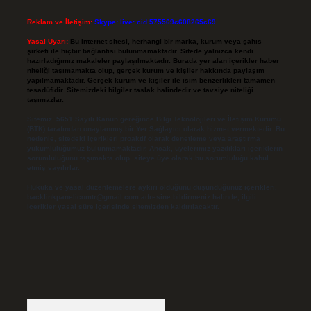
Reklam ve İletişim:
Skype: live:.cid.575569c608265c69
Yasal Uyarı:
Bu internet sitesi, herhangi bir marka, kurum veya şahıs
şirketi ile hiçbir bağlantısı bulunmamaktadır. Sitede yalnızca kendi
hazırladığımız makaleler paylaşılmaktadır. Burada yer alan içerikler haber
niteliği taşımamakta olup, gerçek kurum ve kişiler hakkında paylaşım
yapılmamaktadır. Gerçek kurum ve kişiler ile isim benzerlikleri tamamen
tesadüfidir. Sitemizdeki bilgiler taslak halindedir ve tavsiye niteliği
taşımazlar.
Sitemiz, 5651 Sayılı Kanun gereğince Bilgi Teknolojileri ve İletişim Kurumu
(BTK) tarafından onaylanmış bir Yer Sağlayıcı olarak hizmet vermektedir. Bu
nedenle, sitedeki içerikleri proaktif olarak denetleme veya araştırma
yükümlülüğümüz bulunmamaktadır. Ancak, üyelerimiz yazdıkları içeriklerin
sorumluluğunu taşımakta olup, siteye üye olarak bu sorumluluğu kabul
etmiş sayılırlar.
Hukuka ve yasal düzenlemelere aykırı olduğunu düşündüğünüz içerikleri,
backlinkpanelicomtr@gmail.com
adresine bildirmeniz halinde, ilgili
içerikler yasal süre içerisinde sitemizden kaldırılacaktır.
Arama