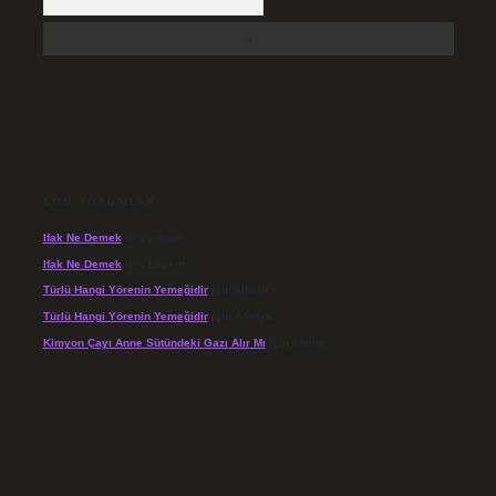
SON YORUMLAR
Ifak Ne Demek
için
admin
Ifak Ne Demek
için
Levent
Türlü Hangi Yörenin Yemeğidir
için
admin
Türlü Hangi Yörenin Yemeğidir
için
Açelya
Kimyon Çayı Anne Sütündeki Gazı Alır Mı
için
admin