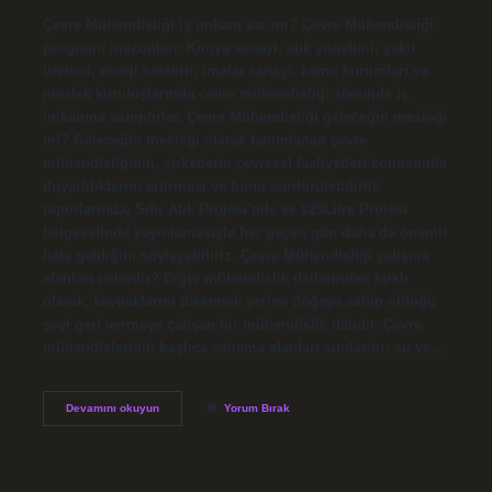
Çevre Mühendisliği iş imkanı var mı? Çevre Mühendisliği
programı mezunları; Kimya sanayi, atık yönetimi, yakıt
üretimi, enerji sektörü, imalat sanayi, kamu kurumları ve
meslek kuruluşlarında çevre mühendisliği alanında iş
imkânına sahiptirler. Çevre Mühendisliği geleceğin mesleği
mi? Geleceğin mesleği olarak tanımlanan çevre
mühendisliğinin, şirketlerin çevresel faaliyetleri konusunda
duyarlılıklarını artırması ve bunu sürdürülebilirlik
raporlarında, Sıfır Atık Projesi’nde ve #25Litre Projesi
belgeselinde yayınlamasıyla her geçen gün daha da önemli
hale geldiğini söyleyebiliriz. Çevre Mühendisliği çalışma
alanları nelerdir? Diğer mühendislik dallarından farklı
olarak, kaynaklarını tüketmek yerine doğaya sahip olduğu
şeyi geri vermeye çalışan bir mühendislik dalıdır. Çevre
mühendislerinin başlıca çalışma alanları şunlardır: su ve…
Çevre
Devamını okuyun
Yorum Bırak
Mühendisi
Nerede
Iş
Bulur