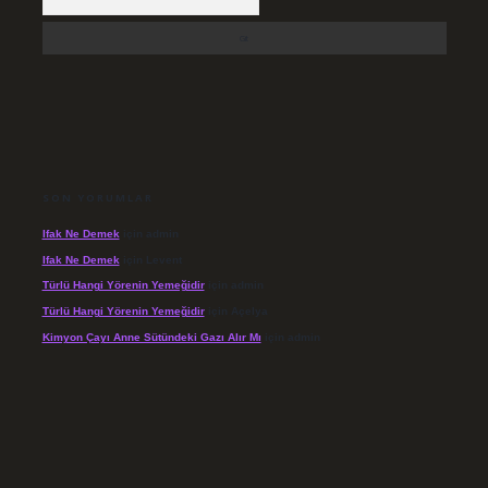
SON YORUMLAR
Ifak Ne Demek
için
admin
Ifak Ne Demek
için
Levent
Türlü Hangi Yörenin Yemeğidir
için
admin
Türlü Hangi Yörenin Yemeğidir
için
Açelya
Kimyon Çayı Anne Sütündeki Gazı Alır Mı
için
admin