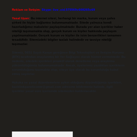
Reklam ve İletişim:
Skype: live:.cid.575569c608265c69
Yasal Uyarı:
Bu internet sitesi, herhangi bir marka, kurum veya şahıs
şirketi ile hiçbir bağlantısı bulunmamaktadır. Sitede yalnızca kendi
hazırladığımız makaleler paylaşılmaktadır. Burada yer alan içerikler haber
niteliği taşımamakta olup, gerçek kurum ve kişiler hakkında paylaşım
yapılmamaktadır. Gerçek kurum ve kişiler ile isim benzerlikleri tamamen
tesadüfidir. Sitemizdeki bilgiler taslak halindedir ve tavsiye niteliği
taşımazlar.
Sitemiz, 5651 Sayılı Kanun gereğince Bilgi Teknolojileri ve İletişim Kurumu
(BTK) tarafından onaylanmış bir Yer Sağlayıcı olarak hizmet vermektedir. Bu
nedenle, sitedeki içerikleri proaktif olarak denetleme veya araştırma
yükümlülüğümüz bulunmamaktadır. Ancak, üyelerimiz yazdıkları içeriklerin
sorumluluğunu taşımakta olup, siteye üye olarak bu sorumluluğu kabul
etmiş sayılırlar.
Hukuka ve yasal düzenlemelere aykırı olduğunu düşündüğünüz içerikleri,
backlinkpanelicomtr@gmail.com
adresine bildirmeniz halinde, ilgili
içerikler yasal süre içerisinde sitemizden kaldırılacaktır.
Arama