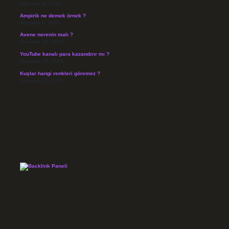
Ağustos 4, 2026
Ampirik ne demek örnek ?
Ağustos 4, 2026
Avene nerenin malı ?
Temmuz 30, 2026
YouTube kanalı para kazandırır mı ?
Temmuz 29, 2026
Kuşlar hangi renkleri göremez ?
Temmuz 27, 2026