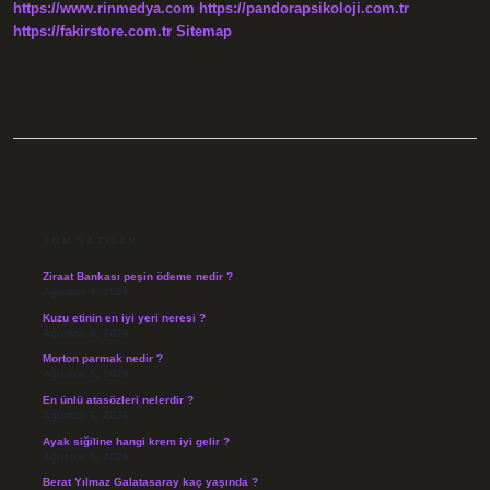
https://www.rinmedya.com
https://pandorapsikoloji.com.tr
https://fakirstore.com.tr
Sitemap
SIDEBAR
SON YAZILAR
Ziraat Bankası peşin ödeme nedir ?
Ağustos 9, 2026
Kuzu etinin en iyi yeri neresi ?
Ağustos 8, 2026
Morton parmak nedir ?
Ağustos 8, 2026
En ünlü atasözleri nelerdir ?
Ağustos 6, 2026
Ayak siğiline hangi krem iyi gelir ?
Ağustos 5, 2026
Berat Yılmaz Galatasaray kaç yaşında ?