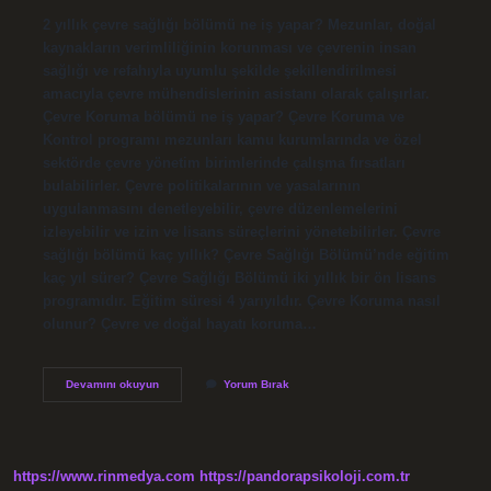
2 yıllık çevre sağlığı bölümü ne iş yapar? Mezunlar, doğal
kaynakların verimliliğinin korunması ve çevrenin insan
sağlığı ve refahıyla uyumlu şekilde şekillendirilmesi
amacıyla çevre mühendislerinin asistanı olarak çalışırlar.
Çevre Koruma bölümü ne iş yapar? Çevre Koruma ve
Kontrol programı mezunları kamu kurumlarında ve özel
sektörde çevre yönetim birimlerinde çalışma fırsatları
bulabilirler. Çevre politikalarının ve yasalarının
uygulanmasını denetleyebilir, çevre düzenlemelerini
izleyebilir ve izin ve lisans süreçlerini yönetebilirler. Çevre
sağlığı bölümü kaç yıllık? Çevre Sağlığı Bölümü’nde eğitim
kaç yıl sürer? Çevre Sağlığı Bölümü iki yıllık bir ön lisans
programıdır. Eğitim süresi 4 yarıyıldır. Çevre Koruma nasıl
olunur? Çevre ve doğal hayatı koruma…
Çevre
Devamını okuyun
Yorum Bırak
Koruma
Bölümü
Kaç
Yıllık
https://www.rinmedya.com
https://pandorapsikoloji.com.tr