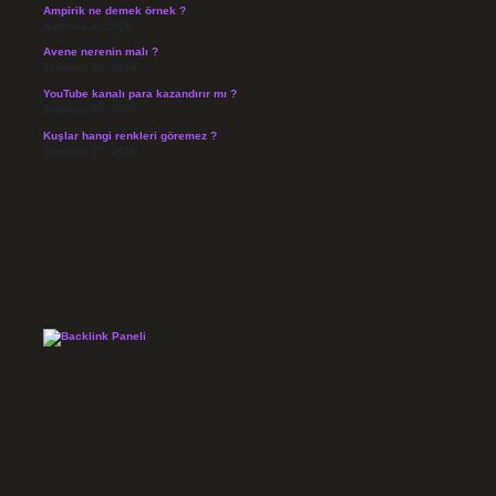
Ampirik ne demek örnek ?
Ağustos 4, 2026
Avene nerenin malı ?
Temmuz 30, 2026
YouTube kanalı para kazandırır mı ?
Temmuz 29, 2026
Kuşlar hangi renkleri göremez ?
Temmuz 27, 2026