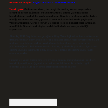
Reklam ve İletişim:
Skype: live:.cid.575569c608265c69
Yasal Uyarı:
Bu internet sitesi, herhangi bir marka, kurum veya şahıs
şirketi ile hiçbir bağlantısı bulunmamaktadır. Sitede yalnızca kendi
hazırladığımız makaleler paylaşılmaktadır. Burada yer alan içerikler haber
niteliği taşımamakta olup, gerçek kurum ve kişiler hakkında paylaşım
yapılmamaktadır. Gerçek kurum ve kişiler ile isim benzerlikleri tamamen
tesadüfidir. Sitemizdeki bilgiler taslak halindedir ve tavsiye niteliği
taşımazlar.
Sitemiz, 5651 Sayılı Kanun gereğince Bilgi Teknolojileri ve İletişim Kurumu
(BTK) tarafından onaylanmış bir Yer Sağlayıcı olarak hizmet vermektedir. Bu
nedenle, sitedeki içerikleri proaktif olarak denetleme veya araştırma
yükümlülüğümüz bulunmamaktadır. Ancak, üyelerimiz yazdıkları içeriklerin
sorumluluğunu taşımakta olup, siteye üye olarak bu sorumluluğu kabul
etmiş sayılırlar.
Hukuka ve yasal düzenlemelere aykırı olduğunu düşündüğünüz içerikleri,
backlinkpanelicomtr@gmail.com
adresine bildirmeniz halinde, ilgili
içerikler yasal süre içerisinde sitemizden kaldırılacaktır.
Arama