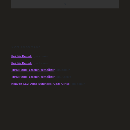
SON YORUMLAR
Ifak Ne Demek
için
admin
Ifak Ne Demek
için
Levent
Türlü Hangi Yörenin Yemeğidir
için
admin
Türlü Hangi Yörenin Yemeğidir
için
Açelya
Kimyon Çayı Anne Sütündeki Gazı Alır Mı
için
admin