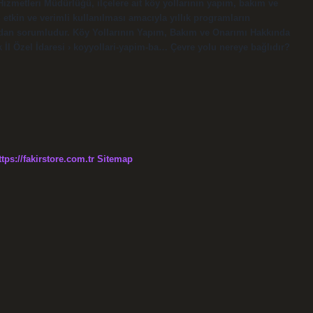
zmetleri Müdürlüğü, ilçelere ait köy yollarının yapım, bakım ve
etkin ve verimli kullanılması amacıyla yıllık programların
dan sorumludur. Köy Yollarının Yapım, Bakım ve Onarımı Hakkında
 İl Özel İdaresi › koyyollari-yapim-ba… Çevre yolu nereye bağlıdır?
ttps://fakirstore.com.tr
Sitemap