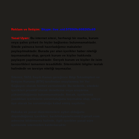
Reklam ve İletişim:
Skype: live:.cid.575569c608265c69
Yasal Uyarı:
Bu internet sitesi, herhangi bir marka, kurum
veya şahıs şirketi ile hiçbir bağlantısı bulunmamaktadır.
Sitede yalnızca kendi hazırladığımız makaleler
paylaşılmaktadır. Burada yer alan içerikler haber niteliği
taşımamakta olup, gerçek kurum ve kişiler hakkında
paylaşım yapılmamaktadır. Gerçek kurum ve kişiler ile isim
benzerlikleri tamamen tesadüfidir. Sitemizdeki bilgiler taslak
halindedir ve tavsiye niteliği taşımazlar.
Sitemiz, 5651 Sayılı Kanun gereğince Bilgi Teknolojileri ve
İletişim Kurumu (BTK) tarafından onaylanmış bir Yer
Sağlayıcı olarak hizmet vermektedir. Bu nedenle, sitedeki
içerikleri proaktif olarak denetleme veya araştırma
yükümlülüğümüz bulunmamaktadır. Ancak, üyelerimiz
yazdıkları içeriklerin sorumluluğunu taşımakta olup, siteye
üye olarak bu sorumluluğu kabul etmiş sayılırlar.
Hukuka ve yasal düzenlemelere aykırı olduğunu
düşündüğünüz içerikleri,
backlinkpanelicomtr@gmail.com
adresine bildirmeniz halinde, ilgili içerikler yasal süre
içerisinde sitemizden kaldırılacaktır.