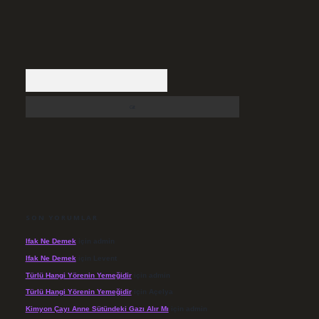
Arama
SON YORUMLAR
Ifak Ne Demek
için
admin
Ifak Ne Demek
için
Levent
Türlü Hangi Yörenin Yemeğidir
için
admin
Türlü Hangi Yörenin Yemeğidir
için
Açelya
Kimyon Çayı Anne Sütündeki Gazı Alır Mı
için
admin