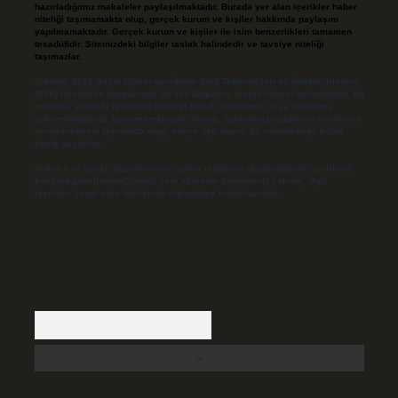
hazırladığımız makaleler paylaşılmaktadır. Burada yer alan içerikler haber
niteliği taşımamakta olup, gerçek kurum ve kişiler hakkında paylaşım
yapılmamaktadır. Gerçek kurum ve kişiler ile isim benzerlikleri tamamen
tesadüfidir. Sitemizdeki bilgiler taslak halindedir ve tavsiye niteliği
taşımazlar.
Sitemiz, 5651 Sayılı Kanun gereğince Bilgi Teknolojileri ve İletişim Kurumu
(BTK) tarafından onaylanmış bir Yer Sağlayıcı olarak hizmet vermektedir. Bu
nedenle, sitedeki içerikleri proaktif olarak denetleme veya araştırma
yükümlülüğümüz bulunmamaktadır. Ancak, üyelerimiz yazdıkları içeriklerin
sorumluluğunu taşımakta olup, siteye üye olarak bu sorumluluğu kabul
etmiş sayılırlar.
Hukuka ve yasal düzenlemelere aykırı olduğunu düşündüğünüz içerikleri,
backlinkpanelicomtr@gmail.com
adresine bildirmeniz halinde, ilgili
içerikler yasal süre içerisinde sitemizden kaldırılacaktır.
Arama