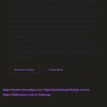
Avrupa’ya açılan bir kapı ve Orta Doğu ve Orta Asya’da iyi
bir ekonomik ortak. Öte yandan Türkiye, Çin’i siyasi,
ekonomik ve güvenlikle ilgili alanlarda karşılıklı ilişkilerinin
güçlendirilmesi gereken bir ortak olarak görüyor. Çin hangi
ülkenin yanında? Coğrafi olarak Çin, doğuda Sarı Deniz ve
Doğu Çin Denizi’ne, güneydoğuda ise Güney Çin Denizi’ne
komşudur. Karada 14 ülkeyle komşudur: Kuzey Kore,
Moğolistan, Rusya, Kazakistan, Kırgızistan, Tacikistan,
Afganistan, Pakistan, Hindistan, Nepal, Bhutan, Myanmar,
Laos ve Vietnam. Türkiye Çin’i ne zaman tanıdı? 5 Ağustos
1971’de Türkiye, Çin Halk Cumhuriyeti’ni resmen tanıdı. Çin
ve Türkiye arası…
Çin
Devamını okuyun
Yorum Bırak
Ve
Türkiye
Düşman
Mı
https://www.rinmedya.com
https://pandorapsikoloji.com.tr
https://fakirstore.com.tr
Sitemap