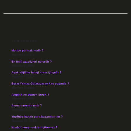
SIDEBAR
SON YAZILAR
Morton parmak nedir ?
Ağustos 8, 2026
En ünlü atasözleri nelerdir ?
Ağustos 6, 2026
Ayak siğiline hangi krem iyi gelir ?
Ağustos 5, 2026
Berat Yılmaz Galatasaray kaç yaşında ?
Ağustos 4, 2026
Ampirik ne demek örnek ?
Ağustos 4, 2026
Avene nerenin malı ?
Temmuz 30, 2026
YouTube kanalı para kazandırır mı ?
Temmuz 29, 2026
Kuşlar hangi renkleri göremez ?