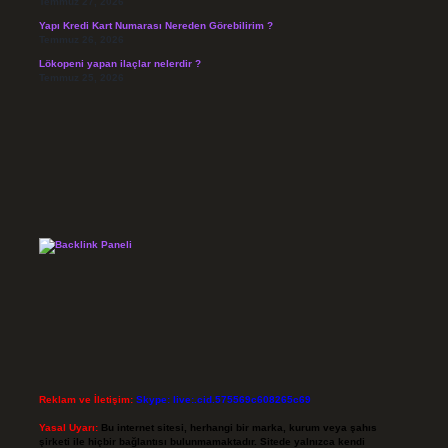
Temmuz 27, 2026
Yapı Kredi Kart Numarası Nereden Görebilirim ?
Temmuz 26, 2026
Lökopeni yapan ilaçlar nelerdir ?
Temmuz 25, 2026
Reklam ve İletişim:
Skype: live:.cid.575569c608265c69
Yasal Uyarı:
Bu internet sitesi, herhangi bir marka, kurum veya şahıs
şirketi ile hiçbir bağlantısı bulunmamaktadır. Sitede yalnızca kendi