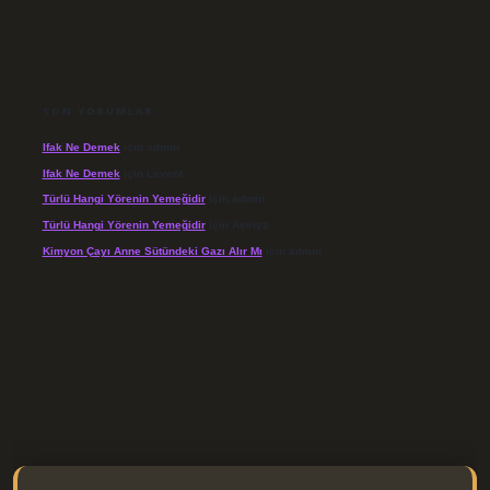
SON YORUMLAR
Ifak Ne Demek
için
admin
Ifak Ne Demek
için
Levent
Türlü Hangi Yörenin Yemeğidir
için
admin
Türlü Hangi Yörenin Yemeğidir
için
Açelya
Kimyon Çayı Anne Sütündeki Gazı Alır Mı
için
admin
s://elexbett.net/
betexper.xyz