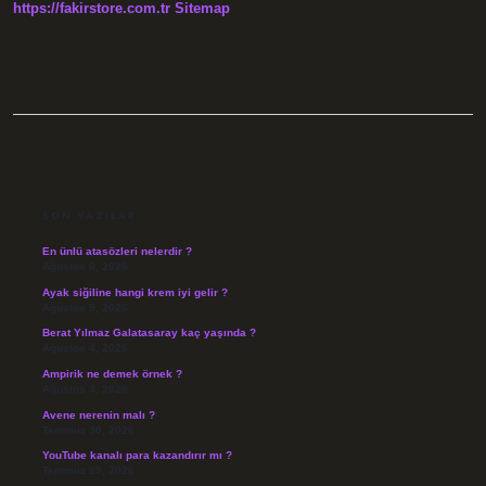
https://fakirstore.com.tr
Sitemap
SIDEBAR
SON YAZILAR
En ünlü atasözleri nelerdir ?
Ağustos 6, 2026
Ayak siğiline hangi krem iyi gelir ?
Ağustos 5, 2026
Berat Yılmaz Galatasaray kaç yaşında ?
Ağustos 4, 2026
Ampirik ne demek örnek ?
Ağustos 4, 2026
Avene nerenin malı ?
Temmuz 30, 2026
YouTube kanalı para kazandırır mı ?
Temmuz 29, 2026