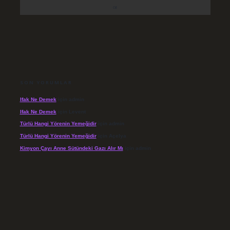
SON YORUMLAR
Ifak Ne Demek
için
admin
Ifak Ne Demek
için
Levent
Türlü Hangi Yörenin Yemeğidir
için
admin
Türlü Hangi Yörenin Yemeğidir
için
Açelya
Kimyon Çayı Anne Sütündeki Gazı Alır Mı
için
admin