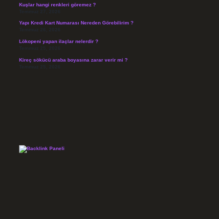
Kuşlar hangi renkleri göremez ?
Temmuz 27, 2026
Yapı Kredi Kart Numarası Nereden Görebilirim ?
Temmuz 26, 2026
Lökopeni yapan ilaçlar nelerdir ?
Temmuz 25, 2026
Kireç sökücü araba boyasına zarar verir mi ?
Temmuz 25, 2026