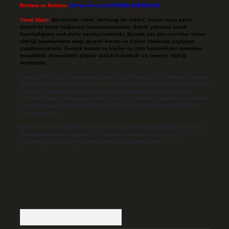
Reklam ve İletişim:
Skype: live:.cid.575569c608265c69
Yasal Uyarı:
Bu internet sitesi, herhangi bir marka, kurum veya şahıs
şirketi ile hiçbir bağlantısı bulunmamaktadır. Sitede yalnızca kendi
hazırladığımız makaleler paylaşılmaktadır. Burada yer alan içerikler haber
niteliği taşımamakta olup, gerçek kurum ve kişiler hakkında paylaşım
yapılmamaktadır. Gerçek kurum ve kişiler ile isim benzerlikleri tamamen
tesadüfidir. Sitemizdeki bilgiler taslak halindedir ve tavsiye niteliği
taşımazlar.
Sitemiz, 5651 Sayılı Kanun gereğince Bilgi Teknolojileri ve İletişim Kurumu
(BTK) tarafından onaylanmış bir Yer Sağlayıcı olarak hizmet vermektedir. Bu
nedenle, sitedeki içerikleri proaktif olarak denetleme veya araştırma
yükümlülüğümüz bulunmamaktadır. Ancak, üyelerimiz yazdıkları içeriklerin
sorumluluğunu taşımakta olup, siteye üye olarak bu sorumluluğu kabul
etmiş sayılırlar.
Hukuka ve yasal düzenlemelere aykırı olduğunu düşündüğünüz içerikleri,
backlinkpanelicomtr@gmail.com
adresine bildirmeniz halinde, ilgili
içerikler yasal süre içerisinde sitemizden kaldırılacaktır.
Arama