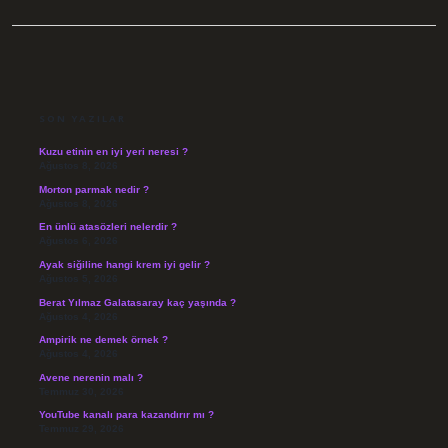
SIDEBAR
SON YAZILAR
Kuzu etinin en iyi yeri neresi ?
Ağustos 8, 2026
Morton parmak nedir ?
Ağustos 8, 2026
En ünlü atasözleri nelerdir ?
Ağustos 6, 2026
Ayak siğiline hangi krem iyi gelir ?
Ağustos 5, 2026
Berat Yılmaz Galatasaray kaç yaşında ?
Ağustos 4, 2026
Ampirik ne demek örnek ?
Ağustos 4, 2026
Avene nerenin malı ?
Temmuz 30, 2026
YouTube kanalı para kazandırır mı ?
Temmuz 29, 2026