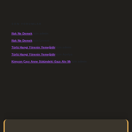
SON YORUMLAR
Ifak Ne Demek
için
admin
Ifak Ne Demek
için
Levent
Türlü Hangi Yörenin Yemeğidir
için
admin
Türlü Hangi Yörenin Yemeğidir
için
Açelya
Kimyon Çayı Anne Sütündeki Gazı Alır Mı
için
admin
//elexbett.net/
betexper.xyz