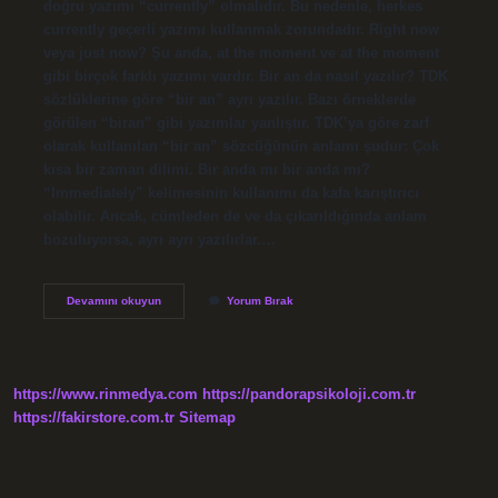
doğru yazımı “currently” olmalıdır. Bu nedenle, herkes
currently geçerli yazımı kullanmak zorundadır. Right now
veya just now? Şu anda, at the moment ve at the moment
gibi birçok farklı yazımı vardır. Bir an da nasıl yazılır? TDK
sözlüklerine göre “bir an” ayrı yazılır. Bazı örneklerde
görülen “biran” gibi yazımlar yanlıştır. TDK’ya göre zarf
olarak kullanılan “bir an” sözcüğünün anlamı şudur: Çok
kısa bir zaman dilimi. Bir anda mı bir anda mı?
“Immediately” kelimesinin kullanımı da kafa karıştırıcı
olabilir. Ancak, cümleden de ve da çıkarıldığında anlam
bozuluyorsa, ayrı ayrı yazılırlar.…
An
Devamını okuyun
Yorum Bırak
Da
Mı
Anda
Mı
https://www.rinmedya.com
https://pandorapsikoloji.com.tr
https://fakirstore.com.tr
Sitemap