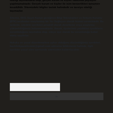
niteliği taşımamakta olup, gerçek kurum ve kişiler hakkında paylaşım
yapılmamaktadır. Gerçek kurum ve kişiler ile isim benzerlikleri tamamen
tesadüfidir. Sitemizdeki bilgiler taslak halindedir ve tavsiye niteliği
taşımazlar.
Sitemiz, 5651 Sayılı Kanun gereğince Bilgi Teknolojileri ve İletişim Kurumu
(BTK) tarafından onaylanmış bir Yer Sağlayıcı olarak hizmet vermektedir. Bu
nedenle, sitedeki içerikleri proaktif olarak denetleme veya araştırma
yükümlülüğümüz bulunmamaktadır. Ancak, üyelerimiz yazdıkları içeriklerin
sorumluluğunu taşımakta olup, siteye üye olarak bu sorumluluğu kabul
etmiş sayılırlar.
Hukuka ve yasal düzenlemelere aykırı olduğunu düşündüğünüz içerikleri,
backlinkpanelicomtr@gmail.com
adresine bildirmeniz halinde, ilgili
içerikler yasal süre içerisinde sitemizden kaldırılacaktır.
Arama