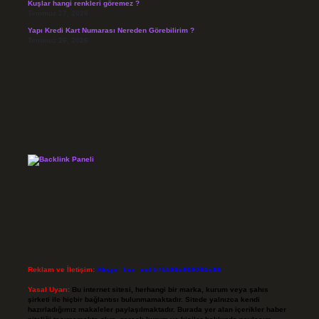
Kuşlar hangi renkleri göremez ?
Temmuz 27, 2026
Yapı Kredi Kart Numarası Nereden Görebilirim ?
Temmuz 26, 2026
Reklam ve İletişim:
Skype: live:.cid.575569c608265c69
Yasal Uyarı:
Bu internet sitesi, herhangi bir marka, kurum veya şahıs
şirketi ile hiçbir bağlantısı bulunmamaktadır. Sitede yalnızca kendi
hazırladığımız makaleler paylaşılmaktadır. Burada yer alan içerikler haber