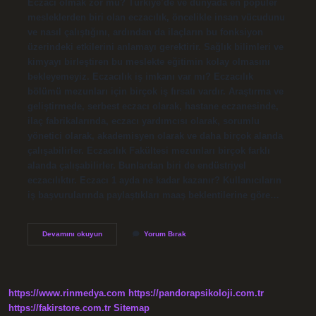
Eczacı olmak zor mu? Türkiye’de ve dünyada en popüler
mesleklerden biri olan eczacılık, öncelikle insan vücudunu
ve nasıl çalıştığını, ardından da ilaçların bu fonksiyon
üzerindeki etkilerini anlamayı gerektirir. Sağlık bilimleri ve
kimyayı birleştiren bu meslekte eğitimin kolay olmasını
bekleyemeyiz. Eczacılık iş imkanı var mı? Eczacılık
bölümü mezunları için birçok iş fırsatı vardır. Araştırma ve
geliştirmede, serbest eczacı olarak, hastane eczanesinde,
ilaç fabrikalarında, eczacı yardımcısı olarak, sorumlu
yönetici olarak, akademisyen olarak ve daha birçok alanda
çalışabilirler. Eczacılık Fakültesi mezunları birçok farklı
alanda çalışabilirler. Bunlardan biri de endüstriyel
eczacılıktır. Eczacı 1 ayda ne kadar kazanır? Kullanıcıların
iş başvurularında paylaştıkları maaş beklentilerine göre…
Eczacı
Devamını okuyun
Yorum Bırak
Olmak
Kolay
Mı
https://www.rinmedya.com
https://pandorapsikoloji.com.tr
https://fakirstore.com.tr
Sitemap