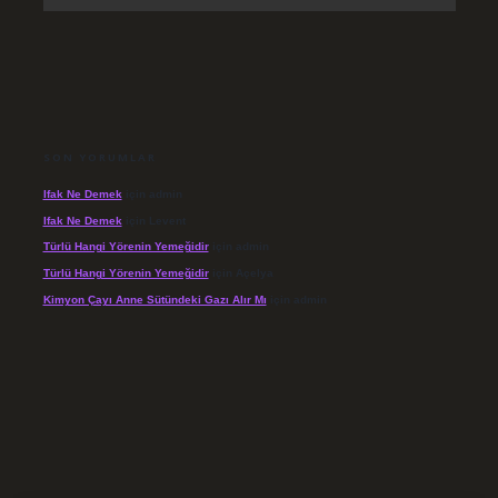
SON YORUMLAR
Ifak Ne Demek
için
admin
Ifak Ne Demek
için
Levent
Türlü Hangi Yörenin Yemeğidir
için
admin
Türlü Hangi Yörenin Yemeğidir
için
Açelya
Kimyon Çayı Anne Sütündeki Gazı Alır Mı
için
admin