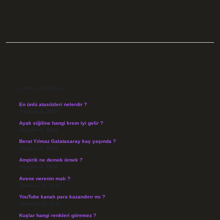
SIDEBAR
SON YAZILAR
En ünlü atasözleri nelerdir ?
Ağustos 6, 2026
Ayak siğiline hangi krem iyi gelir ?
Ağustos 5, 2026
Berat Yılmaz Galatasaray kaç yaşında ?
Ağustos 4, 2026
Ampirik ne demek örnek ?
Ağustos 4, 2026
Avene nerenin malı ?
Temmuz 30, 2026
YouTube kanalı para kazandırır mı ?
Temmuz 29, 2026
Kuşlar hangi renkleri göremez ?