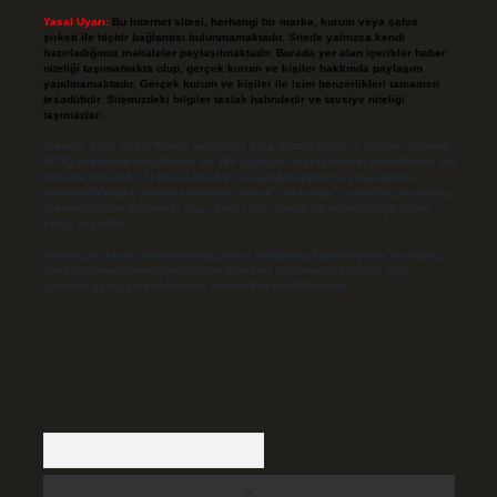
Yasal Uyarı:
Bu internet sitesi, herhangi bir marka, kurum veya şahıs
şirketi ile hiçbir bağlantısı bulunmamaktadır. Sitede yalnızca kendi
hazırladığımız makaleler paylaşılmaktadır. Burada yer alan içerikler haber
niteliği taşımamakta olup, gerçek kurum ve kişiler hakkında paylaşım
yapılmamaktadır. Gerçek kurum ve kişiler ile isim benzerlikleri tamamen
tesadüfidir. Sitemizdeki bilgiler taslak halindedir ve tavsiye niteliği
taşımazlar.
Sitemiz, 5651 Sayılı Kanun gereğince Bilgi Teknolojileri ve İletişim Kurumu
(BTK) tarafından onaylanmış bir Yer Sağlayıcı olarak hizmet vermektedir. Bu
nedenle, sitedeki içerikleri proaktif olarak denetleme veya araştırma
yükümlülüğümüz bulunmamaktadır. Ancak, üyelerimiz yazdıkları içeriklerin
sorumluluğunu taşımakta olup, siteye üye olarak bu sorumluluğu kabul
etmiş sayılırlar.
Hukuka ve yasal düzenlemelere aykırı olduğunu düşündüğünüz içerikleri,
backlinkpanelicomtr@gmail.com
adresine bildirmeniz halinde, ilgili
içerikler yasal süre içerisinde sitemizden kaldırılacaktır.
Arama