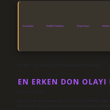
Anasayfa
Gizlilik Politikası
Yasal Uyarı
Hakkı
ETIKET:
DONMUŞ BÖLGE NEDEN OVULMAZ
EN ERKEN DON OLAYI
Tarih: Kasım 19, 2024
Don olayı en erken nerede görülür? Donlar genellikle soğuk 
Donların en erken görüldüğü bazı bölgeler şunlardır: Arktik 