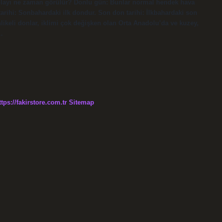
 olayı ne zaman görülür? Donlu gün: Bunlar normal hendek hava
tarihi: Sonbahardaki ilk dondur. Son don tarihi: İlkbahardaki son
ikeli donlar, iklimi çok değişken olan Orta Anadolu’da ve kuzey,
…
ttps://fakirstore.com.tr
Sitemap