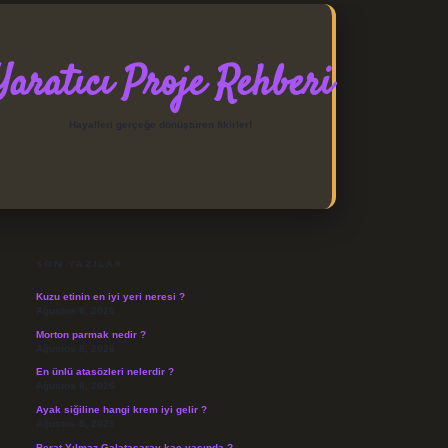
Yaratıcı Proje Rehberi
Hayalleri gerçeğe dönüştüren fikirler!
SIDEBAR
https://elexbett.net/
betexper
SON YAZILAR
Kuzu etinin en iyi yeri neresi ?
Ağustos 8, 2026
Morton parmak nedir ?
Ağustos 8, 2026
En ünlü atasözleri nelerdir ?
Ağustos 6, 2026
Ayak siğiline hangi krem iyi gelir ?
Ağustos 5, 2026
Berat Yılmaz Galatasaray kaç yaşında ?