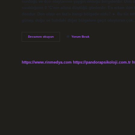
sürdüğü ve don olaylarının yaygın olduğu bölgelerdir. Don
sıcaklığının 0 °C’nin altına düştüğü günlerdir. En erken don 
dondur. Don olayı en fazla hangi bölgede oldu? ► Bu tür tehl
güney, doğu ve batıdaki diğer bölgelere geçit oluşturan çok
En
Devamını okuyun
Yorum Bırak
Erken
Don
Olayı
Nerede
Olur
https://www.rinmedya.com
https://pandorapsikoloji.com.tr
h