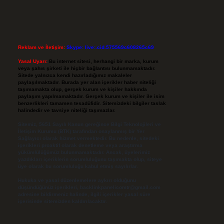
Reklam ve İletişim:
Skype: live:.cid.575569c608265c69
Yasal Uyarı:
Bu internet sitesi, herhangi bir marka, kurum
veya şahıs şirketi ile hiçbir bağlantısı bulunmamaktadır.
Sitede yalnızca kendi hazırladığımız makaleler
paylaşılmaktadır. Burada yer alan içerikler haber niteliği
taşımamakta olup, gerçek kurum ve kişiler hakkında
paylaşım yapılmamaktadır. Gerçek kurum ve kişiler ile isim
benzerlikleri tamamen tesadüfidir. Sitemizdeki bilgiler taslak
halindedir ve tavsiye niteliği taşımazlar.
Sitemiz, 5651 Sayılı Kanun gereğince Bilgi Teknolojileri ve
İletişim Kurumu (BTK) tarafından onaylanmış bir Yer
Sağlayıcı olarak hizmet vermektedir. Bu nedenle, sitedeki
içerikleri proaktif olarak denetleme veya araştırma
yükümlülüğümüz bulunmamaktadır. Ancak, üyelerimiz
yazdıkları içeriklerin sorumluluğunu taşımakta olup, siteye
üye olarak bu sorumluluğu kabul etmiş sayılırlar.
Hukuka ve yasal düzenlemelere aykırı olduğunu
düşündüğünüz içerikleri,
backlinkpanelicomtr@gmail.com
adresine bildirmeniz halinde, ilgili içerikler yasal süre
içerisinde sitemizden kaldırılacaktır.