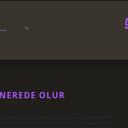
mızda
 NEREDE OLUR
iklime sahip bölgelerde ve yüksek rakımlarda daha sık görülür.
bölgeler: Kuzey kutup bölgeleri, şiddetli kış koşullarının hüküm