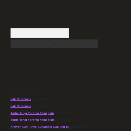
Arama
SON YORUMLAR
Ifak Ne Demek
için
admin
Ifak Ne Demek
için
Levent
Türlü Hangi Yörenin Yemeğidir
için
admin
Türlü Hangi Yörenin Yemeğidir
için
Açelya
Kimyon Çayı Anne Sütündeki Gazı Alır Mı
için
admin