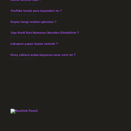
Temmuz 30, 2026
YouTube kanalı para kazandırır mı ?
Temmuz 29, 2026
Kuşlar hangi renkleri göremez ?
Temmuz 27, 2026
Yapı Kredi Kart Numarası Nereden Görebilirim ?
Temmuz 26, 2026
Lökopeni yapan ilaçlar nelerdir ?
Temmuz 25, 2026
Kireç sökücü araba boyasına zarar verir mi ?
Temmuz 25, 2026