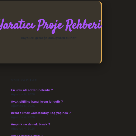
Yaratıcı Proje Rehberi
Hayalleri gerçeğe dönüştüren fikirler!
SIDEBAR
https://elexbett.net/
betexper
SON YAZILAR
En ünlü atasözleri nelerdir ?
Ağustos 6, 2026
Ayak siğiline hangi krem iyi gelir ?
Ağustos 5, 2026
Berat Yılmaz Galatasaray kaç yaşında ?
Ağustos 4, 2026
Ampirik ne demek örnek ?
Ağustos 4, 2026
Avene nerenin malı ?