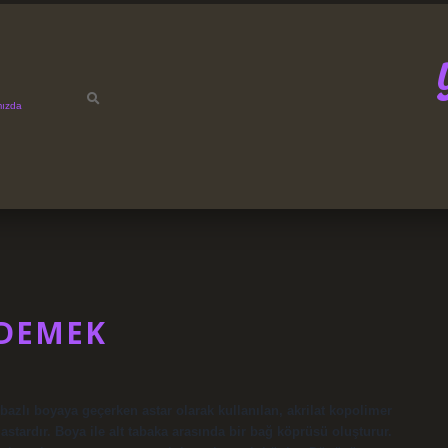
mızda
 DEMEK
bazlı boyaya geçerken astar olarak kullanılan, akrilat kopolimer
stardır. Boya ile alt tabaka arasında bir bağ köprüsü oluşturur.