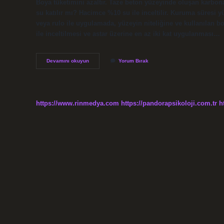
Boya tüketimini azaltır. Taze beton yüzeyinde oluşan karbon
su katılır mı? Hacimce %10 su ile inceltilir. Kuruma süresi 
veya rulo ile uygulamada, yüzeyin niteliğine ve kullanılan 
ile inceltilmesi ve astar üzerine en az iki kat uygulanması…
Dönüşüm
Devamını okuyun
Yorum Bırak
Astarı
Ne
Demek
https://www.rinmedya.com
https://pandorapsikoloji.com.tr
h