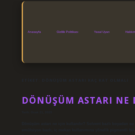
Anasayfa
Gizlilik Politikası
Yasal Uyarı
Hakkı
ETIKET:
DÖNÜŞÜM ASTARI KAÇ KAT OLMALI
DÖNÜŞÜM ASTARI NE
Tarih: Ocak 21, 2025
Dönüşüm astarı ne için kullanılır? Solvent bazlı boyadan su 
emülsiyon bazlı, iç mekan kullanımına yönelik pigmentli bir a