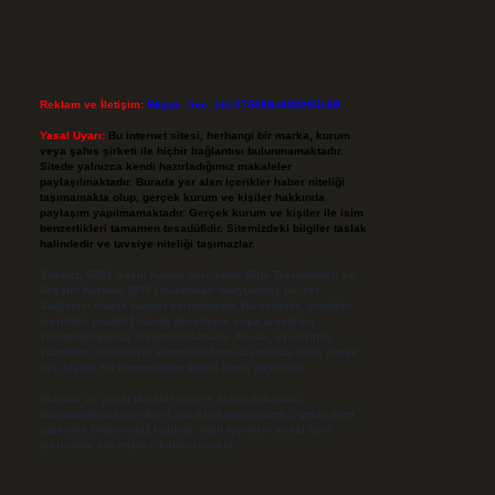
Reklam ve İletişim:
Skype: live:.cid.575569c608265c69
Yasal Uyarı:
Bu internet sitesi, herhangi bir marka, kurum
veya şahıs şirketi ile hiçbir bağlantısı bulunmamaktadır.
Sitede yalnızca kendi hazırladığımız makaleler
paylaşılmaktadır. Burada yer alan içerikler haber niteliği
taşımamakta olup, gerçek kurum ve kişiler hakkında
paylaşım yapılmamaktadır. Gerçek kurum ve kişiler ile isim
benzerlikleri tamamen tesadüfidir. Sitemizdeki bilgiler taslak
halindedir ve tavsiye niteliği taşımazlar.
Sitemiz, 5651 Sayılı Kanun gereğince Bilgi Teknolojileri ve
İletişim Kurumu (BTK) tarafından onaylanmış bir Yer
Sağlayıcı olarak hizmet vermektedir. Bu nedenle, sitedeki
içerikleri proaktif olarak denetleme veya araştırma
yükümlülüğümüz bulunmamaktadır. Ancak, üyelerimiz
yazdıkları içeriklerin sorumluluğunu taşımakta olup, siteye
üye olarak bu sorumluluğu kabul etmiş sayılırlar.
Hukuka ve yasal düzenlemelere aykırı olduğunu
düşündüğünüz içerikleri,
backlinkpanelicomtr@gmail.com
adresine bildirmeniz halinde, ilgili içerikler yasal süre
içerisinde sitemizden kaldırılacaktır.