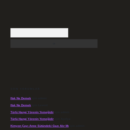
Arama
SON YORUMLAR
Ifak Ne Demek
için
admin
Ifak Ne Demek
için
Levent
Türlü Hangi Yörenin Yemeğidir
için
admin
Türlü Hangi Yörenin Yemeğidir
için
Açelya
Kimyon Çayı Anne Sütündeki Gazı Alır Mı
için
admin