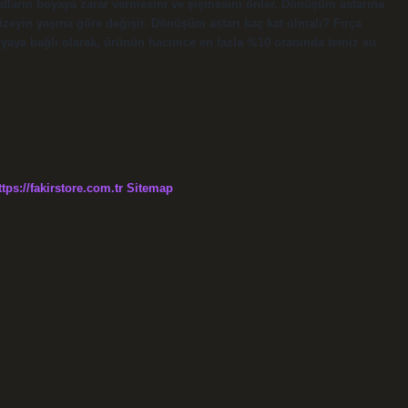
atların boyaya zarar vermesini ve şişmesini önler. Dönüşüm astarına
yüzeyin yaşına göre değişir. Dönüşüm astarı kaç kat olmalı? Fırça
boyaya bağlı olarak, ürünün hacimce en fazla %10 oranında temiz su
ttps://fakirstore.com.tr
Sitemap