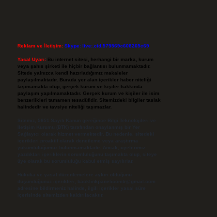
Reklam ve İletişim:
Skype: live:.cid.575569c608265c69
Yasal Uyarı:
Bu internet sitesi, herhangi bir marka, kurum
veya şahıs şirketi ile hiçbir bağlantısı bulunmamaktadır.
Sitede yalnızca kendi hazırladığımız makaleler
paylaşılmaktadır. Burada yer alan içerikler haber niteliği
taşımamakta olup, gerçek kurum ve kişiler hakkında
paylaşım yapılmamaktadır. Gerçek kurum ve kişiler ile isim
benzerlikleri tamamen tesadüfidir. Sitemizdeki bilgiler taslak
halindedir ve tavsiye niteliği taşımazlar.
Sitemiz, 5651 Sayılı Kanun gereğince Bilgi Teknolojileri ve
İletişim Kurumu (BTK) tarafından onaylanmış bir Yer
Sağlayıcı olarak hizmet vermektedir. Bu nedenle, sitedeki
içerikleri proaktif olarak denetleme veya araştırma
yükümlülüğümüz bulunmamaktadır. Ancak, üyelerimiz
yazdıkları içeriklerin sorumluluğunu taşımakta olup, siteye
üye olarak bu sorumluluğu kabul etmiş sayılırlar.
Hukuka ve yasal düzenlemelere aykırı olduğunu
düşündüğünüz içerikleri,
backlinkpanelicomtr@gmail.com
adresine bildirmeniz halinde, ilgili içerikler yasal süre
içerisinde sitemizden kaldırılacaktır.