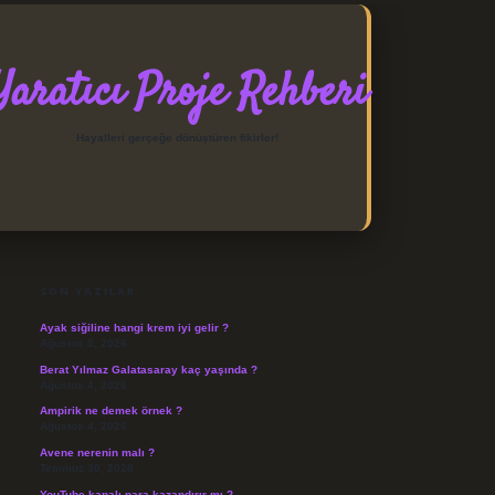
Yaratıcı Proje Rehberi
Hayalleri gerçeğe dönüştüren fikirler!
SIDEBAR
https://elexbett.net/
betexpe
SON YAZILAR
Ayak siğiline hangi krem iyi gelir ?
Ağustos 5, 2026
Berat Yılmaz Galatasaray kaç yaşında ?
Ağustos 4, 2026
Ampirik ne demek örnek ?
Ağustos 4, 2026
Avene nerenin malı ?
Temmuz 30, 2026
YouTube kanalı para kazandırır mı ?