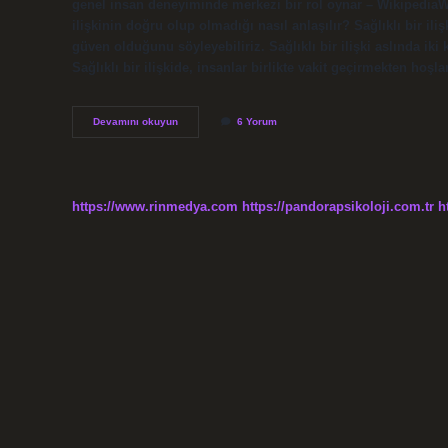
genel insan deneyiminde merkezi bir rol oynar – WikipediaWiki
ilişkinin doğru olup olmadığı nasıl anlaşılır? Sağlıklı bir il
güven olduğunu söyleyebiliriz. Sağlıklı bir ilişki aslında iki
Sağlıklı bir ilişkide, insanlar birlikte vakit geçirmekten hoş
Duygusal
Devamını okuyun
6 Yorum
Ilişki
Nasıl
Olur
https://www.rinmedya.com
https://pandorapsikoloji.com.tr
h