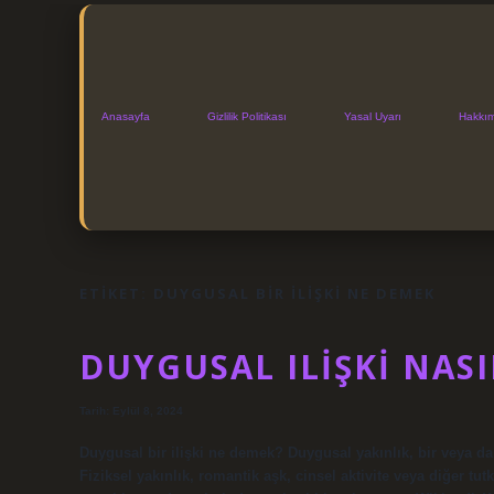
Anasayfa
Gizlilik Politikası
Yasal Uyarı
Hakkı
ETIKET:
DUYGUSAL BIR ILIŞKI NE DEMEK
DUYGUSAL ILIŞKI NAS
Tarih: Eylül 8, 2024
Duygusal bir ilişki ne demek? Duygusal yakınlık, bir veya daha
Fiziksel yakınlık, romantik aşk, cinsel aktivite veya diğer tutk