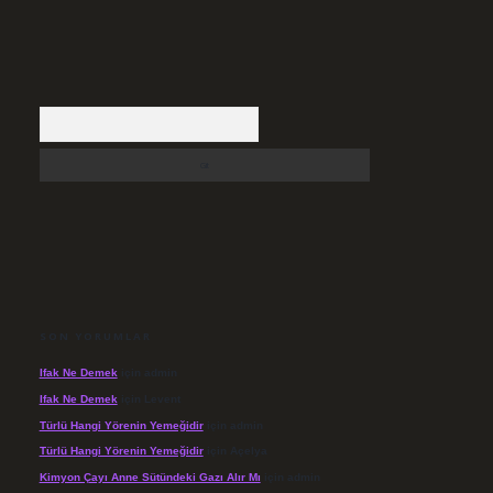
Arama
SON YORUMLAR
Ifak Ne Demek
için
admin
Ifak Ne Demek
için
Levent
Türlü Hangi Yörenin Yemeğidir
için
admin
Türlü Hangi Yörenin Yemeğidir
için
Açelya
Kimyon Çayı Anne Sütündeki Gazı Alır Mı
için
admin