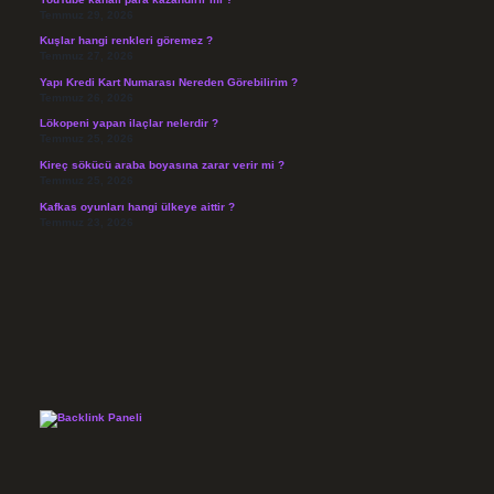
Temmuz 29, 2026
Kuşlar hangi renkleri göremez ?
Temmuz 27, 2026
Yapı Kredi Kart Numarası Nereden Görebilirim ?
Temmuz 26, 2026
Lökopeni yapan ilaçlar nelerdir ?
Temmuz 25, 2026
Kireç sökücü araba boyasına zarar verir mi ?
Temmuz 25, 2026
Kafkas oyunları hangi ülkeye aittir ?
Temmuz 23, 2026