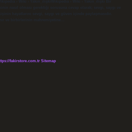
pedia › Wiki › Yakın_ilişkiWikipedia › Wiki › Yakın_ilişki Bir
işkinin nasıl olması gerektiği sorusuna cevap olarak; sevgi, saygı ve
 kişinin hayatlarını sevgi, saygı ve güven içinde paylaşmasıdır.
lanır ve birbirlerinin mahremiyetine…
ttps://fakirstore.com.tr
Sitemap