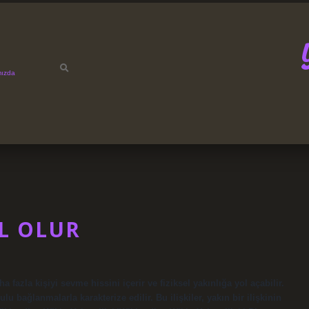
mızda
IL OLUR
 fazla kişiyi sevme hissini içerir ve fiziksel yakınlığa yol açabilir.
ulu bağlanmalarla karakterize edilir. Bu ilişkiler, yakın bir ilişkinin