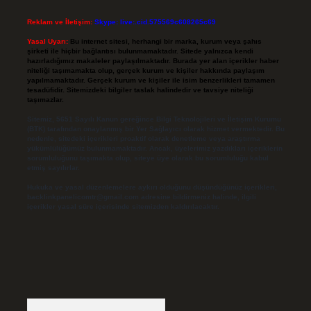
Reklam ve İletişim:
Skype: live:.cid.575569c608265c69
Yasal Uyarı:
Bu internet sitesi, herhangi bir marka, kurum veya şahıs
şirketi ile hiçbir bağlantısı bulunmamaktadır. Sitede yalnızca kendi
hazırladığımız makaleler paylaşılmaktadır. Burada yer alan içerikler haber
niteliği taşımamakta olup, gerçek kurum ve kişiler hakkında paylaşım
yapılmamaktadır. Gerçek kurum ve kişiler ile isim benzerlikleri tamamen
tesadüfidir. Sitemizdeki bilgiler taslak halindedir ve tavsiye niteliği
taşımazlar.
Sitemiz, 5651 Sayılı Kanun gereğince Bilgi Teknolojileri ve İletişim Kurumu
(BTK) tarafından onaylanmış bir Yer Sağlayıcı olarak hizmet vermektedir. Bu
nedenle, sitedeki içerikleri proaktif olarak denetleme veya araştırma
yükümlülüğümüz bulunmamaktadır. Ancak, üyelerimiz yazdıkları içeriklerin
sorumluluğunu taşımakta olup, siteye üye olarak bu sorumluluğu kabul
etmiş sayılırlar.
Hukuka ve yasal düzenlemelere aykırı olduğunu düşündüğünüz içerikleri,
backlinkpanelicomtr@gmail.com
adresine bildirmeniz halinde, ilgili
içerikler yasal süre içerisinde sitemizden kaldırılacaktır.
Arama