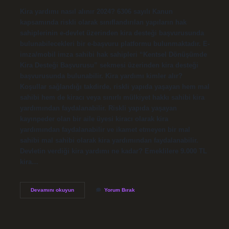
Kira yardımı nasıl alınır 2024? 6306 sayılı Kanun
kapsamında riskli olarak sınıflandırılan yapıların hak
sahiplerinin e-devlet üzerinden kira desteği başvurusunda
bulunabilecekleri bir e-başvuru platformu bulunmaktadır. E-
imza/mobil imza sahibi hak sahipleri “Kentsel Dönüşümde
Kira Desteği Başvurusu” sekmesi üzerinden kira desteği
başvurusunda bulunabilir. Kira yardımı kimler alır?
Koşullar sağlandığı takdirde, riskli yapıda yaşayan hem mal
sahibi hem de kiracı veya sınırlı mülkiyet hakkı sahibi kira
yardımından faydalanabilir. Riskli yapıda yaşayan
kayınpeder olan bir aile üyesi kiracı olarak kira
yardımından faydalanabilir ve ikamet etmeyen bir mal
sahibi mal sahibi olarak kira yardımından faydalanabilir.
Devletin verdiği kira yardımı ne kadar? Emeklilere 9.000 TL
kira…
Kira
Devamını okuyun
Yorum Bırak
Yardımı
Almak
Için
Ne
Yapmak