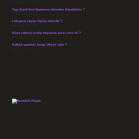
Temmuz 27, 2026
Yapı Kredi Kart Numarası Nereden Görebilirim ?
Temmuz 26, 2026
Lökopeni yapan ilaçlar nelerdir ?
Temmuz 25, 2026
Kireç sökücü araba boyasına zarar verir mi ?
Temmuz 25, 2026
Kafkas oyunları hangi ülkeye aittir ?
Temmuz 23, 2026