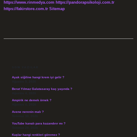
https://www.rinmedya.com
https://pandorapsikoloji.com.tr
Lazım
https://fakirstore.com.tr
Sitemap
SIDEBAR
SON YAZILAR
Ayak siğiline hangi krem iyi gelir ?
Ağustos 5, 2026
Berat Yılmaz Galatasaray kaç yaşında ?
Ağustos 4, 2026
Ampirik ne demek örnek ?
Ağustos 4, 2026
Avene nerenin malı ?
Temmuz 30, 2026
YouTube kanalı para kazandırır mı ?
Temmuz 29, 2026
Kuşlar hangi renkleri göremez ?