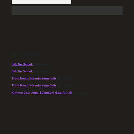
SON YORUMLAR
Ifak Ne Demek
için
admin
Ifak Ne Demek
için
Levent
Türlü Hangi Yörenin Yemeğidir
için
admin
Türlü Hangi Yörenin Yemeğidir
için
Açelya
Kimyon Çayı Anne Sütündeki Gazı Alır Mı
için
admin